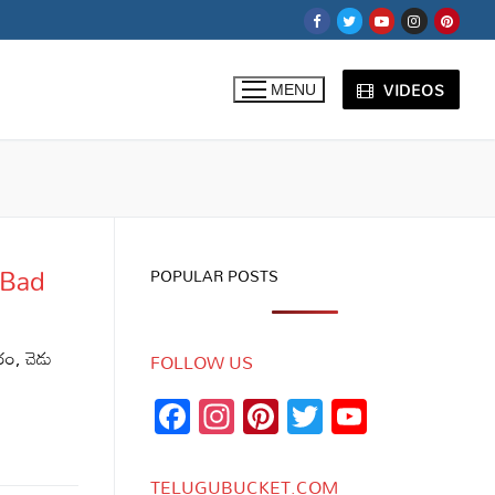
VIDEOS
MENU
– Bad
POPULAR POSTS
ం, చెడు
FOLLOW US
Facebook
Instagram
Pinterest
Twitter
YouTub
Channe
TELUGUBUCKET.COM