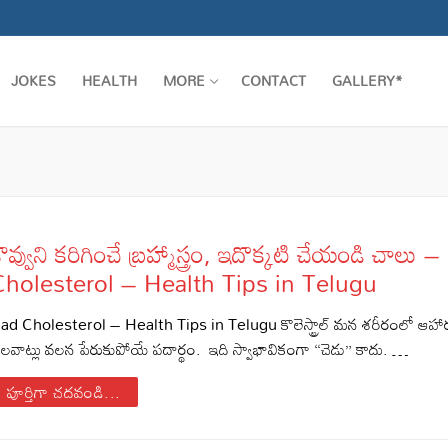
JOKES
HEALTH
MORE
CONTACT
GALLERY*
ొవ్వుని కరిగించే బ్రహ్మాస్త్రం, ఇదొక్కటి చేయండి చాలు 
Cholesterol – Health Tips in Telugu
ad Cholesterol – Health Tips in Telugu కొలెస్ట్రాల్ మన శరీరంలో ఆహార
లవాట్లు వలన పేరుకుపోయే పదార్థం. ఇది స్వాభావికంగా “చెడు” కాదు. …
పూర్తిగా చదవండి...