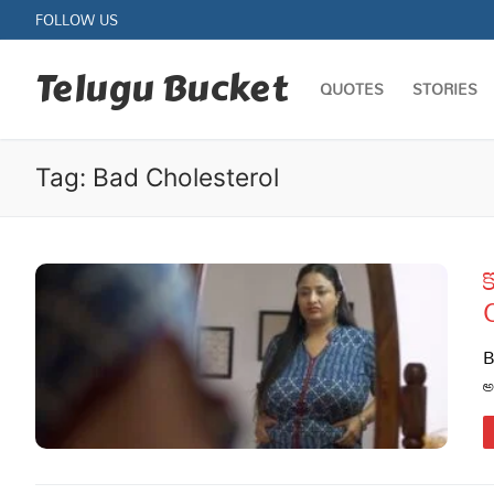
Skip
FOLLOW US
to
content
Telugu Bucket
QUOTES
STORIES
Tag:
Bad Cholesterol
క
Quotes
Stories
B
అ
Jokes
Health