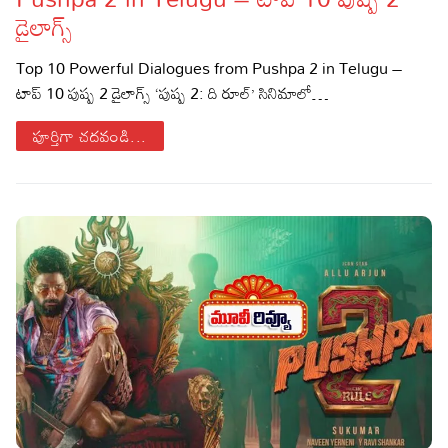
డైలాగ్స్‌
Sports
Gallery*
Top 10 Powerful Dialogues from Pushpa 2 in Telugu –
Poetry
టాప్ 10 పుష్ప 2 డైలాగ్స్‌ ‘పుష్ప 2: ది రూల్’ సినిమాలో…
Lyrics
పూర్తిగా చదవండి...
Reviews
Movie Reviews
Food
Articles
Facts
Devotional
Christianity
Hindi
Hinduism
Lyrics in Hindi – Devotional Songs
Tamil