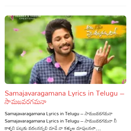
Samajavaragamana Lyrics in Telugu –
సామజవరగమనా
Samajavaragamana Lyrics in Telugu – సామజవరగమనా
Samajavaragamana Lyrics in Telugu – సామజవరగమనా నీ
కాళ్ళని పట్టుకు వదలనన్నవి చూడే నా కళ్ళుఆ చూపులనలా…