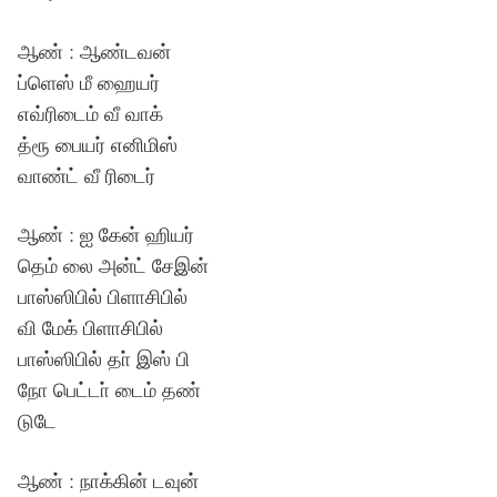
ஆண் : ஆண்டவன்
ப்ளெஸ் மீ ஹையர்
எவ்ரிடைம் வீ வாக்
த்ரூ பையர் எனிமிஸ்
வாண்ட் வீ ரிடைர்
ஆண் : ஐ கேன் ஹியர்
தெம் லை அன்ட் சேஇன்
பாஸ்ஸிபில் பிளாசிபில்
வி மேக் பிளாசிபில்
பாஸ்ஸிபில் தா் இஸ் பி
நோ பெட்டா் டைம் தண்
டுடே
ஆண் : நாக்கின் டவுன்