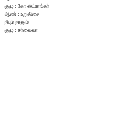
குழு : கோ ஸ்ட்ராங்கர்
ஆண் : உறுதிசை
நீயும் நானும்
குழு : சர்வைவா