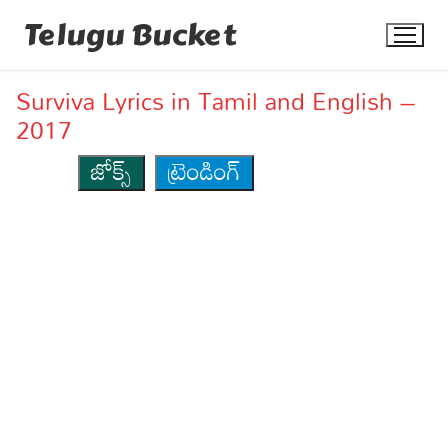
Skip
Telugu Bucket
to
content
Surviva Lyrics in Tamil and English –
2017
జోక్స్
ట్రెండింగ్
Quotes
Stories
Jokes
Health
More
Dialogues
Contact