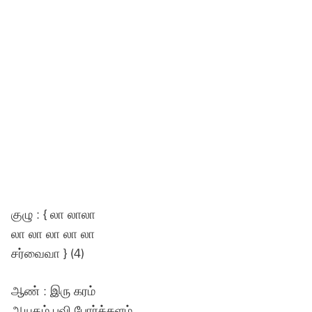
குழு : { லா லாலா
லா லா லா லா லா
சர்வைவா } (4)
ஆண் : இரு கரம்
ஆயுதம் புவி போர்க்களம்