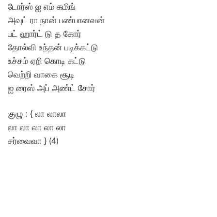
டோர்ஸ் ஐ எம் கமிங்
அவுட் ரா நான் பண்பானவன்
பட் ஹார்ட் டு த கோர்
தோல்வி உந்தன் படிக்கட்டு
உச்சம் ஏறி கொடி கட்டு
வெற்றி வாகை சூடி
ஐ ரைஸ் அப் அண்ட் சோர்
குழு : { லா லாலா
லா லா லா லா லா
சர்வைவா } (4)