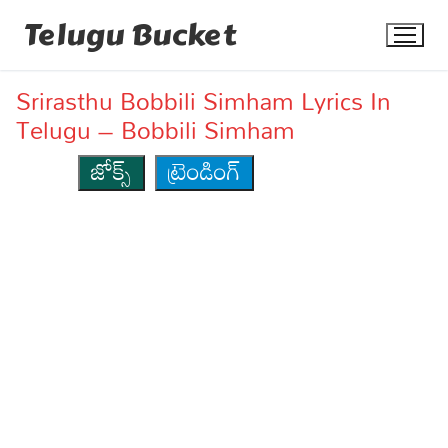
Skip
Telugu Bucket
to
content
Srirasthu Bobbili Simham Lyrics In
Telugu – Bobbili Simham
జోక్స్
ట్రెండింగ్
Quotes
Stories
Jokes
Health
More
Dialogues
Contact