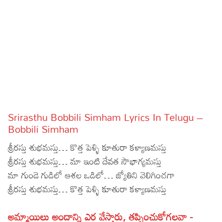
Sports
Gallery*
Poetry
Lyrics
Reviews
Movie Reviews
Food
Srirasthu Bobbili Simham Lyrics In Telugu –
Articles
Bobbili Simham
శ్రీరస్తు శుభమస్తు… కొత్త పెళ్ళి కూతురా కళ్యాణమస్తు
Facts
శ్రీరస్తు శుభమస్తు… మా ఇంటి దేవత సౌభాగ్యమస్తు
Devotional
మా గుండె గుడిలో ఆశల ఒడిలో… జ్యోతిని వెలిగించగా
శ్రీరస్తు శుభమస్తు… కొత్త పెళ్ళి కూతురా కళ్యాణమస్తు
Christianity
Hindi
Hinduism
Lyrics in Hindi – Devotional Songs
Tamil
అమ్మాయిలు అందాన్ని ఎర వేస్తారు, తప్పించుకోగలవా -