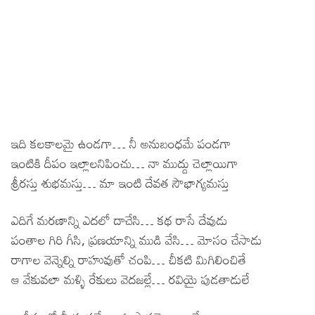
ఇది కలకాలమై ఉండగా… నీ అనుబంధమే పండగా
ఇంటికి దీపం ఇల్లాలనిపించు… నా ముద్దు చెల్లాయిగా
శ్రీరస్తు శుభమస్తు… మా ఇంటి దేవత సౌభాగ్యమస్తు
ఎదిగే మరణాన్ని ఎదలో దాచేసి… కథ రాసే దేవుడు
పంతాల గిరి గీసి, ప్రణయాన్ని ముడి వేసి… మోసం చేసాడు
రాగాల వెన్నెల్ని రాహువుతో చంపి… చీకటి మిగిలించితే
ఆ వేకువలా మళ్ళి రేకులు వెదజల్లే… రవియై పుడతాడులే