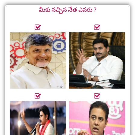
మీకు నచ్చిన నేత ఎవరు ?