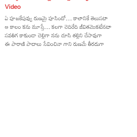
Video
Lyrics in Hindi – Movie Songs
Lyrics in Tamil – Devotional Songs
Kannada
ఏ పూజకేపువ్వు రుణమై పూసిందో… కాలానికే తెలుసటా
Lyrics in Tamil – Movie Songs
Lyrics in Kannada – Movie Songs
ఆ కాలం కను మూస్తే… కలగా చెదిరేది జీవితమొకటేనటా
సవతిగ కాకుండా చెల్లిగా నను చూసి తల్లిని చేసావుగా
ఈ పారాణి పాదాలు సేవించినా గాని రుణమే తీరదుగా