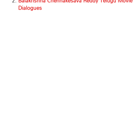
Balakrishna Chennakesava Reddy Telugu Movie
Dialogues