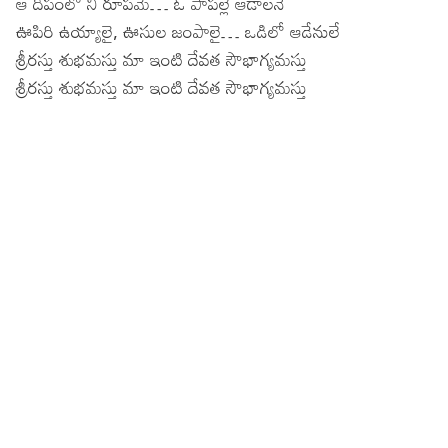
ఆ దీపంలో నీ రూపమే… ఓ పాపల్లె ఆడాలనే
ఊపిరి ఉయ్యాలై, ఊసుల జంపాలై… ఒడిలో ఆడేనులే
శ్రీరస్తు శుభమస్తు మా ఇంటి దేవత సౌభాగ్యమస్తు
శ్రీరస్తు శుభమస్తు మా ఇంటి దేవత సౌభాగ్యమస్తు