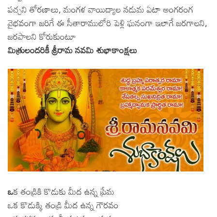
పచ్చని తోరణాలు, మంగళ వాయిద్యాల నడుమ ఏటా అంగరంగ
వైభవంగా జరిగే ఈ సీతారాములోరి పెళ్లి ఘనంగా ఇలాగే జరగాలని,
జరపాలని కోరుకుంటూ
మిత్రులందరికీ శ్రీరామ నవమి శుభాకాంక్షలు
ఒ
క తండ్రికి కొడుకు మీద ఉన్న ప్రేమ
ఒక కొడుక్కి తండ్రి మీద ఉన్న గౌరవం