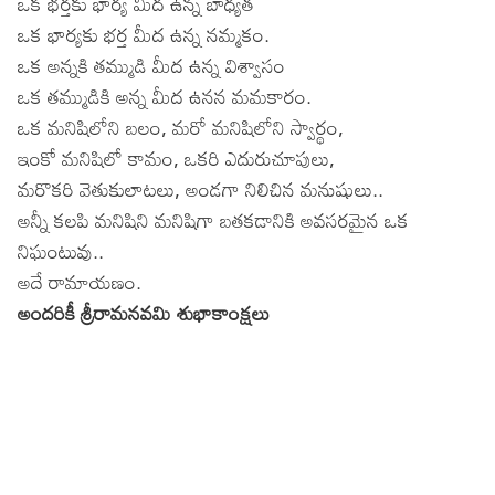
ఒక భర్తకు భార్య మీద ఉన్న బాధ్యత
ఒక భార్యకు భర్త మీద ఉన్న నమ్మకం.
ఒక అన్నకి తమ్ముడి మీద ఉన్న విశ్వాసం
ఒక తమ్ముడికి అన్న మీద ఉనన మమకారం.
ఒక మనిషిలోని బలం, మరో మనిషిలోని స్వార్థం,
ఇంకో మనిషిలో కామం, ఒకరి ఎదురుచూపులు,
మరొకరి వెతుకులాటలు, అండగా నిలిచిన మనుషులు..
అన్నీ కలపి మనిషిని మనిషిగా బతకడానికి అవసరమైన ఒక
నిఘంటువు..
అదే రామాయణం.
అందరికీ శ్రీరామనవమి శుభాకాంక్షలు