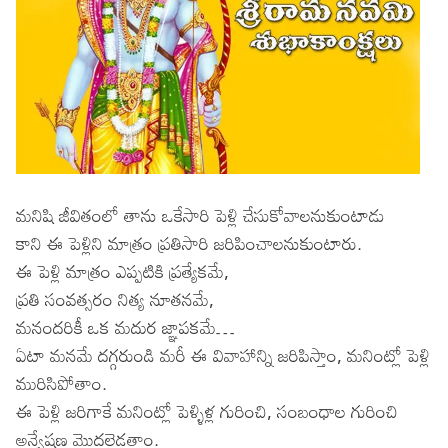
మనిషి జీవితంలో తాను ఒకేసారి పెళ్లి చేసుకోవాలనుకుంటాడు
కాని ఈ పెళ్లిని మాత్రం ప్రతిసారి జరిపించాలనుకుంటారు.
ఈ పెళ్లి మాత్రం ఎప్పటికి ప్రత్యేకమే,
ప్రతి సంవత్సరం నిత్య నూతనమే,
మనందరికీ ఒక మదుర జ్ఞాపకమే…
ఏటా మనమే దగ్గరుండి మరీ ఈ వివాహాన్ని జరిపిస్తాం, మనింట్లో పెళ్లి
మురిసిపోతాం.
ఈ పెళ్లి జరిగాకే మనింట్లో పెళ్ళిళ్ల గురించి, సంబంధాల గురించి
అన్వేషణ మొదలెడతాం.