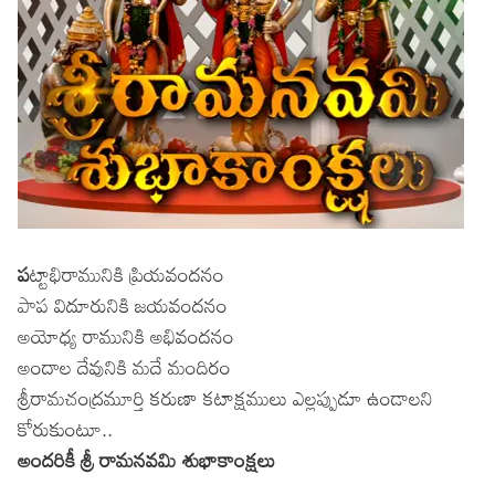
ప
ట్టాభిరామునికి ప్రియవందనం
పాప విదూరునికి జయవందనం
అయోధ్య రామునికి అభివందనం
అందాల దేవునికి మదే మందిరం
శ్రీరామచంద్రమూర్తి కరుణా కటాక్షములు ఎల్లప్పుడూ ఉండాలని
కోరుకుంటూ..
అందరికీ శ్రీ రామనవమి శుభాకాంక్షలు