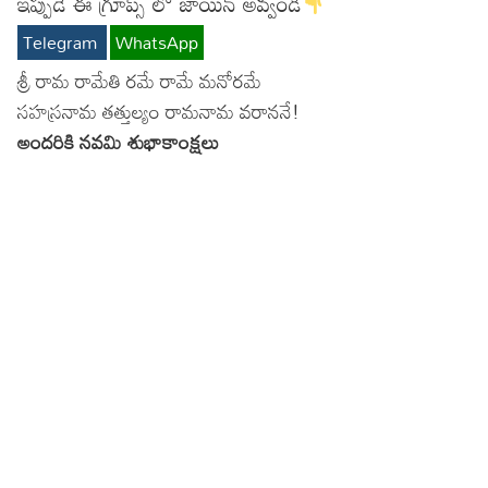
ఇప్పుడే ఈ గ్రూప్స్ లో జాయిన్ అవ్వండి
Telegram
WhatsApp
శ్రీ రామ రామేతి రమే రామే మనోరమే
సహస్రనామ తత్తుల్యం రామనామ వరాననే!
అందరికి నవమి శుభాకాంక్షలు