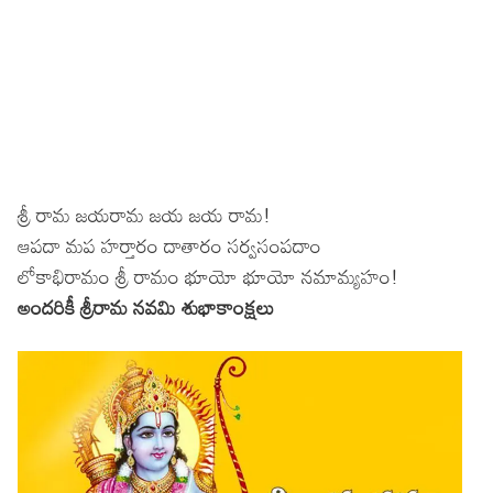
శ్రీ రామ జయరామ జయ జయ రామ!
ఆపదా మప హర్తారం దాతారం సర్వసంపదాం
లోకాభిరామం శ్రీ రామం భూయో భూయో నమామ్యహం!
అందరికీ శ్రీరామ నవమి శుభాకాంక్షలు