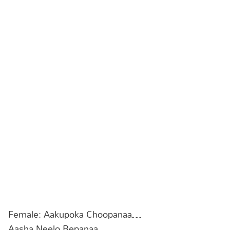
Female: Aakupoka Choopanaa…
Aasha Neelo Repanaa…