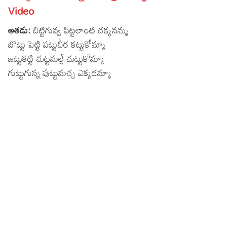
Video
Lyrics in Hindi – Movie Songs
Lyrics in Tamil – Devotional Songs
Kannada
అతడు:
చిట్టిగువ్వ పిట్టలాంటి చక్కనమ్మ
Lyrics in Tamil – Movie Songs
Lyrics in Kannada – Movie Songs
బొట్టు పెట్టి పట్టుచీర కట్టుకోమ్మా
జట్టుకట్టి చుట్టమల్లే చుట్టుకోమ్మా
గుట్టుగున్న పుట్టుమచ్చ ఎక్కడమ్మా