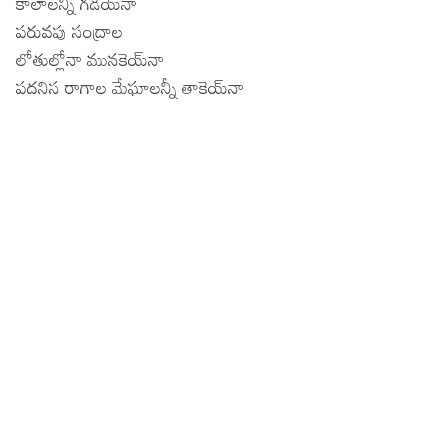
కాలాలన్నీ గడియ్‍నా
పరువపు సంద్రాల
లోతుల్లోనా మునకెయ్‍నా
పదనిస రాగాల మేఘాలన్నీ తాకెయ్‍నా