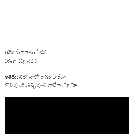
ఆమె:
నీలాకాశం నీడన
విడిగా నన్నీ వేదన
అతడు:
నీలో నాలో రాగం పాడేనా
తొలి పులకింతిచ్చే పూచి నాదేగా, హే హే