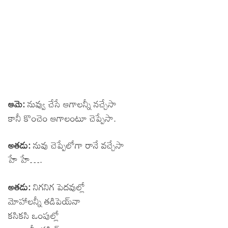
ఆమె:
నువ్వు చేసే ఆగాలన్నీ నచ్చేసా
కానీ కొంచెం ఆగాలంటూ చెప్పేసా.
అతడు:
నువు చెప్పేలోగా రానే వచ్చేసా
హే హే….
అతడు:
నిగనిగ పెదవుల్లో
మోహాలన్నీ తడిపెయ్‍నా
కసికసి ఒంపుల్లో