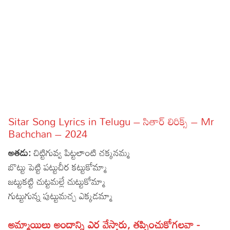
Sports
Gallery*
Poetry
Lyrics
Reviews
Movie Reviews
Food
Sitar Song Lyrics in Telugu – సితార్ లిరిక్స్ – Mr
Articles
Bachchan – 2024
అతడు:
చిట్టిగువ్వ పిట్టలాంటి చక్కనమ్మ
Facts
బొట్టు పెట్టి పట్టుచీర కట్టుకోమ్మా
Devotional
జట్టుకట్టి చుట్టమల్లే చుట్టుకోమ్మా
గుట్టుగున్న పుట్టుమచ్చ ఎక్కడమ్మా
Christianity
Hindi
Hinduism
Lyrics in Hindi – Devotional Songs
Tamil
అమ్మాయిలు అందాన్ని ఎర వేస్తారు, తప్పించుకోగలవా -