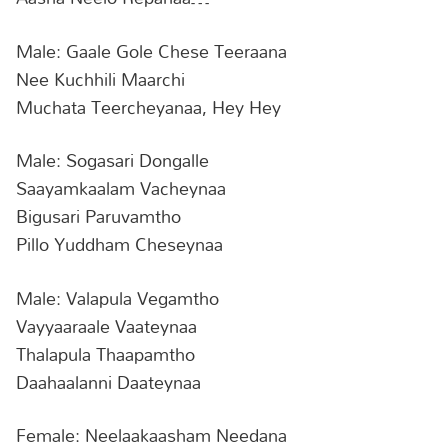
Male: Gaale Gole Chese Teeraana
Nee Kuchhili Maarchi
Muchata Teercheyanaa, Hey Hey
Male: Sogasari Dongalle
Saayamkaalam Vacheynaa
Bigusari Paruvamtho
Pillo Yuddham Cheseynaa
Male: Valapula Vegamtho
Vayyaaraale Vaateynaa
Thalapula Thaapamtho
Daahaalanni Daateynaa
Female: Neelaakaasham Needana