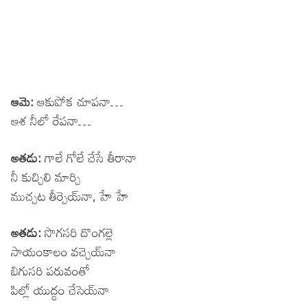
ఆమె:
ఆకుపోక చూపనా…
ఆశ నీలో రేపనా…
అతడు:
గాలే గోలే చేసే తీరానా
నీ కుచ్చిలి మార్చి
ముచ్చట తీర్చెయ్‍నా, హే హే
అతడు:
సొగసరి దొంగల్లె
సాయంకాలం వచ్చెయ్‍నా
బిగుసరి పరువంతో
పిల్లో యుద్ధం చేసెయ్‍నా