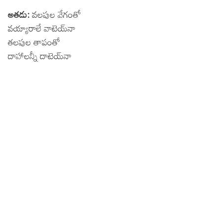
అతడు:
వలపుల వేగంతో
వయ్యారాలే వాటెయ్‍నా
తలపుల తాపంతో
దాహాలన్నీ దాటెయ్‍నా