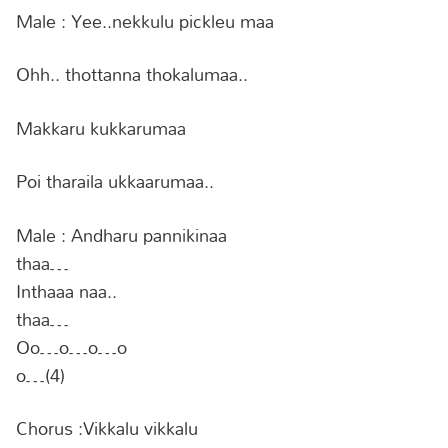
Male : Yee..nekkulu pickleu maa
Ohh.. thottanna thokalumaa..
Makkaru kukkarumaa
Poi tharaila ukkaarumaa..
Male : Andharu pannikinaa
thaa…
Inthaaa naa..
thaa…
Oo…o…o…o
o…(4)
Chorus :Vikkalu vikkalu