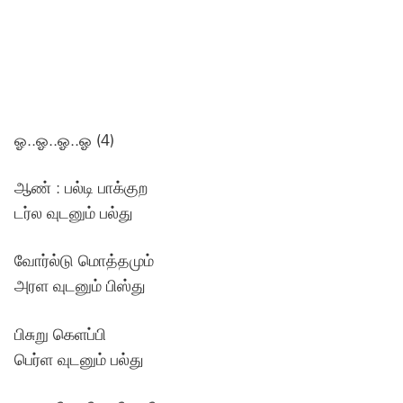
ஓ..ஓ..ஓ..ஓ (4)
ஆண் : பல்டி பாக்குற
டர்ல வுடனும் பல்து
வோர்ல்டு மொத்தமும்
அரள வுடனும் பிஸ்து
பிசுறு கெளப்பி
பெர்ள வுடனும் பல்து