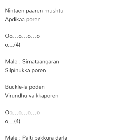
Nintaen paaren mushtu
Apdikaa poren
Oo…o…o…o
o…(4)
Male : Simataangaran
Silpinukka poren
Buckle-la poden
Virundhu vaikkaporen
Oo…o…o…o
o…(4)
Male : Palti pakkura darla