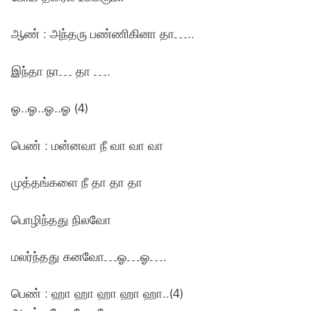
ஆண் : அந்தரு பண்ணிகினா தா…..
இந்தா நா… தா ….
ஓ..ஓ..ஓ..ஓ (4)
பெண் : மன்னவா நீ வா வா வா
முத்தங்களை நீ தா தா தா
பொழிந்தது நிலவோ
மலர்ந்தது கனவோ…ஓ…ஓ….
பெண் : ஹா ஹா ஹா ஹா ஹா..(4)