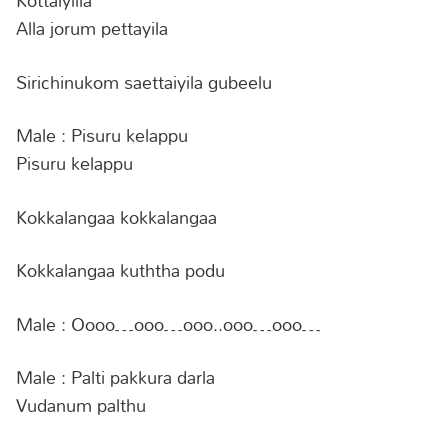
Kottaiyilla
Alla jorum pettayila
Sirichinukom saettaiyila gubeelu
Male : Pisuru kelappu
Pisuru kelappu
Kokkalangaa kokkalangaa
Kokkalangaa kuththa podu
Male : Oooo…ooo…ooo..ooo…ooo…
Male : Palti pakkura darla
Vudanum palthu