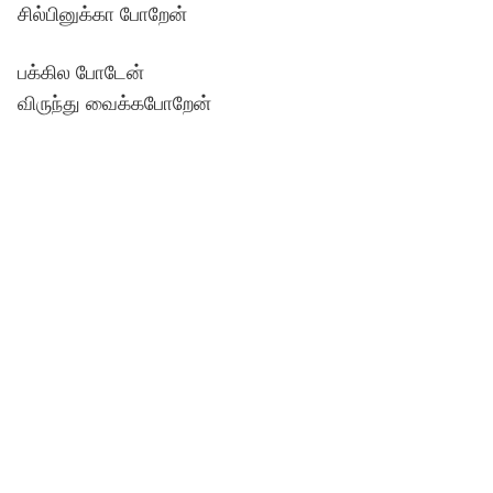
சில்பினுக்கா போறேன்
பக்கில போடேன்
விருந்து வைக்கபோறேன்