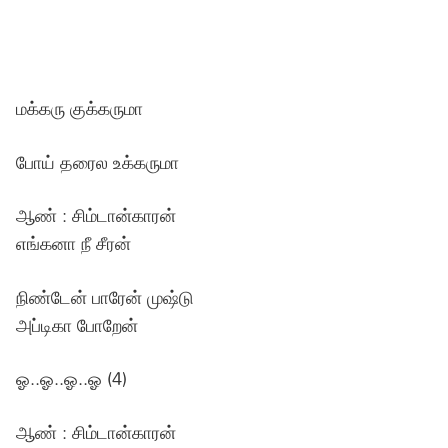
மக்கரு குக்கருமா
போய் தரைல உக்கருமா
ஆண் : சிம்டான்காரன்
எங்கனா நீ சீரன்
நிண்டேன் பாரேன் முஷ்டு
அப்டிகா போறேன்
ஓ..ஓ..ஓ..ஓ (4)
ஆண் : சிம்டான்காரன்