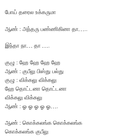
போய் தரைல உக்கருமா
ஆண் : அந்தரு பண்ணிகினா தா…..
இந்தா நா… தா ….
குழு : ஹே ஹே ஹே ஹே
ஆண் : குபீலு பிஸ்து பல்து
குழு : விக்கலு விக்கலு
ஹே தொட்டனா தொட்டனா
விக்கலு விக்கலு
ஆண் : ஓ ஓ ஓ ஓ ஓ….
ஆண் : கொக்கலங்க கொக்கலங்க
கொக்கலங்க குபீலு