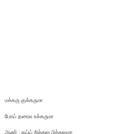
மக்கரு குக்கருமா
போய் தரைல உக்கருமா
ஆண் : ஏய்ய் நிக்கலு பிக்கலுமா