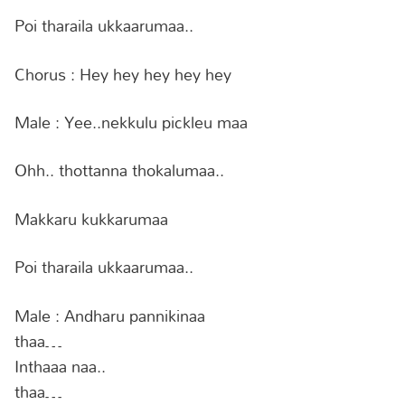
Poi tharaila ukkaarumaa..
Chorus : Hey hey hey hey hey
Male : Yee..nekkulu pickleu maa
Ohh.. thottanna thokalumaa..
Makkaru kukkarumaa
Poi tharaila ukkaarumaa..
Male : Andharu pannikinaa
thaa…
Inthaaa naa..
thaa…