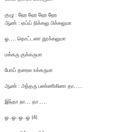
குழு : ஹே ஹே ஹே ஹே
ஆண் : ஏய்ய் நிக்கலு பிக்கலுமா
ஓ…. தொட்டனா தூக்கலுமா
மக்கரு குக்கருமா
போய் தரைல உக்கருமா
ஆண் : அந்தரு பண்ணிகினா தா…..
இந்தா நா… தா ….
ஓ..ஓ..ஓ..ஓ (4)