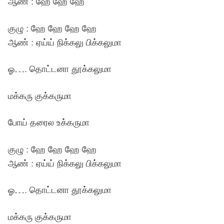
ஆண் : ஹே ஹே ஹே
குழு : ஹே ஹே ஹே ஹே
ஆண் : ஏய்ய் நிக்கலு பிக்கலுமா
ஓ…. தொட்டனா தூக்கலுமா
மக்கரு குக்கருமா
போய் தரைல உக்கருமா
குழு : ஹே ஹே ஹே ஹே
ஆண் : ஏய்ய் நிக்கலு பிக்கலுமா
ஓ…. தொட்டனா தூக்கலுமா
மக்கரு குக்கருமா