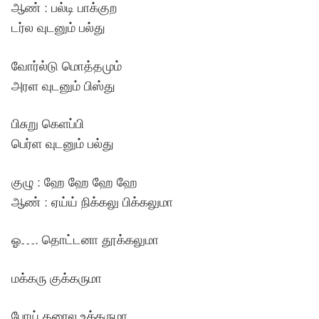
ஆண் : பல்டி பாக்குற
டர்ல வுடனும் பல்து
வோர்ல்டு மொத்தமும்
அரள வுடனும் பிஸ்து
பிசுறு கெளப்பி
பெர்ள வுடனும் பல்து
குழு : ஹே ஹே ஹே ஹே
ஆண் : ஏய்ய் நிக்கலு பிக்கலுமா
ஓ…. தொட்டனா தூக்கலுமா
மக்கரு குக்கருமா
போய் தரைல உக்கருமா