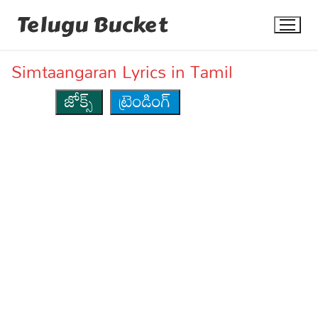
Skip
Telugu Bucket
to
content
Simtaangaran Lyrics in Tamil
జోక్స్
ట్రెండింగ్
Quotes
Stories
Jokes
Health
More
Dialogues
Contact