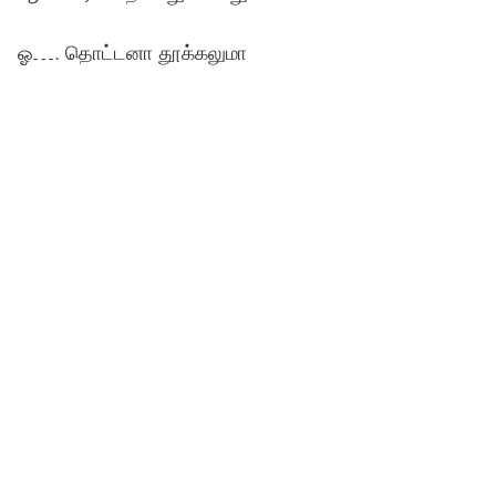
ஓ…. தொட்டனா தூக்கலுமா