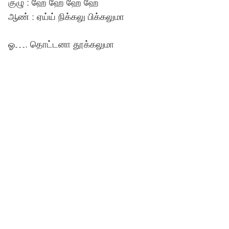
குழு : ஹே ஹே ஹே ஹே
ஆண் : ஏய்ய் நிக்கலு பிக்கலுமா
ஓ…. தொட்டனா தூக்கலுமா