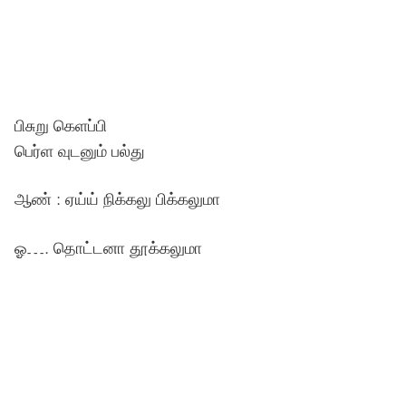
பிசுறு கெளப்பி
பெர்ள வுடனும் பல்து
ஆண் : ஏய்ய் நிக்கலு பிக்கலுமா
ஓ…. தொட்டனா தூக்கலுமா