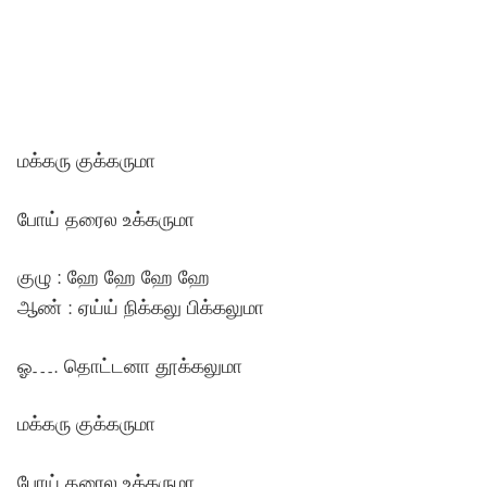
மக்கரு குக்கருமா
போய் தரைல உக்கருமா
குழு : ஹே ஹே ஹே ஹே
ஆண் : ஏய்ய் நிக்கலு பிக்கலுமா
ஓ…. தொட்டனா தூக்கலுமா
மக்கரு குக்கருமா
போய் தரைல உக்கருமா