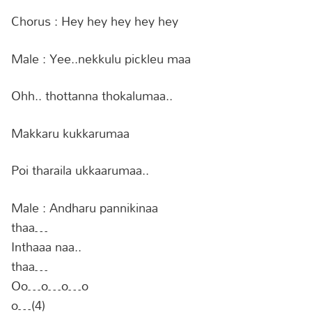
Chorus : Hey hey hey hey hey
Male : Yee..nekkulu pickleu maa
Ohh.. thottanna thokalumaa..
Makkaru kukkarumaa
Poi tharaila ukkaarumaa..
Male : Andharu pannikinaa
thaa…
Inthaaa naa..
thaa…
Oo…o…o…o
o…(4)