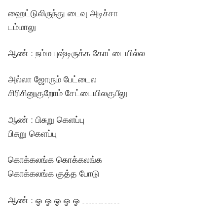
ஹைட்டுலிருந்து டைவு அடிச்சா
டம்மாலு
ஆண் : நம்ம புஷ்டிருக்க கோட்டையில்ல
அல்லா ஜோரும் பேட்டைல
சிரிசினுகுறோம் சேட்டையிலகுபீலு
ஆண் : பிசுறு கெளப்பு
பிசுறு கெளப்பு
கொக்கலங்க கொக்கலங்க
கொக்கலங்க குத்த போடு
ஆண் : ஓ ஓ ஓ ஓ ஓ …………