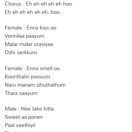
Chorus : Eh eh eh eh eh hoo
Eh eh eh eh eh eh..hoo..
Female : Enna kiss oo
Vennilaa paayum
Malar malar urasiyae
Ozhi serkkum
Female : Enna smell oo
Koonthalin poovum
Naru manam izhuthathum
Thara saayum
Male : Nee take kitta
Sweet aa ponen
Paal veethiyil