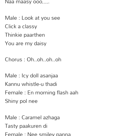
Naa maasy ooo….
Male : Look at you see
Click a classy
Thinkie paarthen
You are my daisy
Chorus : Oh..oh..oh..oh
Male : Icy doll asanjaa
Kannu whistle-u thadi
Female : En morning flash aah
Shiny pol nee
Male : Caramel azhaga
Tasty paakuren di
Female : Nee smiley panna