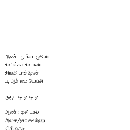
ஆண் : லுக்கா ஜூஸி
கிளிக்கா கிளாஸி
திங்கி பாத்தேன்
யூ ஆர் மை டெய்சி
குழு : ஓ ஓ ஓ ஓ
ஆண் : ஐசி டால்
அசைஞ்சா கண்ணு
விசிலுதடி