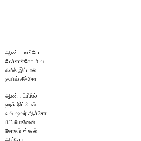
ஆண் : மாச்சோ
மேச்சாச்சோ அவ
ஸ்பீக் இட்டால்
குயில் கீச்சோ
ஆண் : ட்ரீமில்
ஹக் இட்டேன்
லவ் ஷவர் ஆச்சோ
பிபி போனேன்
சோகம் ஸ்கூல்
ஆச்சோ