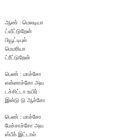
ஆண் : மெலடியா
ட்வீட்டுறேன்
பியூட்டிபுல்
மெமரியா
ட்ரீட்டுறேன்
பெண் : மாச்சோ
என்னாச்சோ அவ
டச்சிட்டா உயிர்
இன்டு டு ஆச்சோ
பெண் : மாச்சோ
மேச்சாச்சோ அவ
ஸ்பீக் இட்டால்