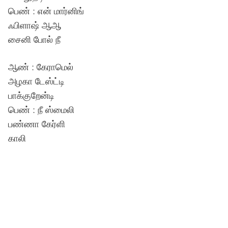
பெண் : என் மார்னிங்
ஃபிளாஷ் ஆஆ
சைனி போல் நீ
ஆண் : கேராமெல்
அழகா டேஸ்ட்டி
பாக்குறேன்டி
பெண் : நீ ஸ்மைலி
பண்ணா கேர்ளி
காலி