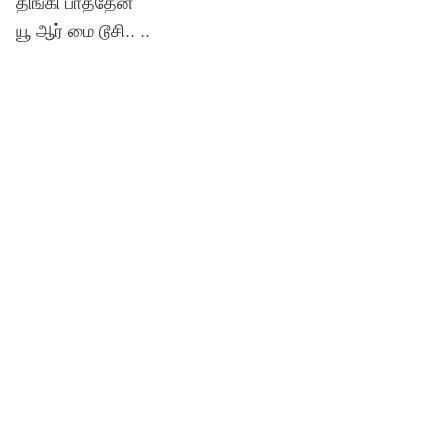
திங்கி பாத்தேன்
யூ ஆர் மை டூசி.. ..