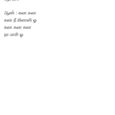
ஆண் : கலா கலா
கலா நீ கிளாஸி ஓ
கலா கலா கலா
நா மாசி ஓ