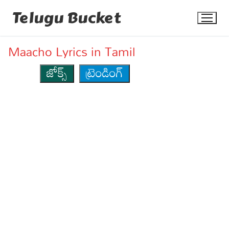
Skip
Telugu Bucket
to
content
Maacho Lyrics in Tamil
జోక్స్
ట్రెండింగ్
Quotes
Stories
Jokes
Health
More
Dialogues
Contact