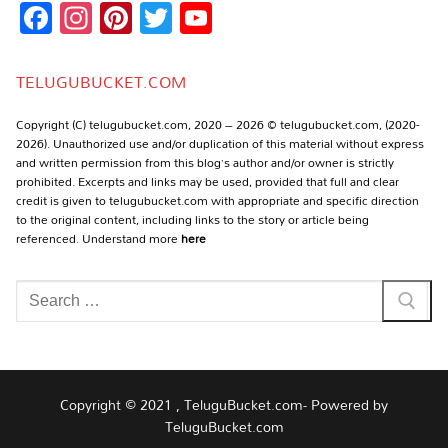
Facebook
Instagram
Pinterest
Twitter
YouTube
Channel
TELUGUBUCKET.COM
Copyright (C) telugubucket.com, 2020 – 2026 © telugubucket.com, (2020-
2026). Unauthorized use and/or duplication of this material without express
and written permission from this blog’s author and/or owner is strictly
prohibited. Excerpts and links may be used, provided that full and clear
credit is given to telugubucket.com with appropriate and specific direction
to the original content, including links to the story or article being
referenced. Understand more
here
Search
for:
Copyright © 2021 , TeluguBucket.com- Powered by
TeluguBucket.com