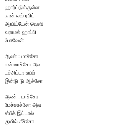
ஹார்ட்டுக்குள்ள
நான் லவ் ரபிட்
ஆயிட்டேன் வெளி
வராமல் ஹாப்பி
போவேன்
ஆண் : மாச்சோ
என்னாச்சோ அவ
டச்சிட்டா உயிர்
இன்டு டு ஆச்சோ
ஆண் : மாச்சோ
மேச்சாச்சோ அவ
ஸ்பீக் இட்டால்
குயில் கீச்சோ