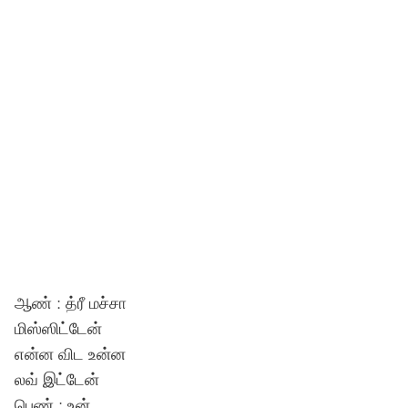
ஆண் : த்ரீ மச்சா
மிஸ்ஸிட்டேன்
என்ன விட உன்ன
லவ் இட்டேன்
பெண் : உன்