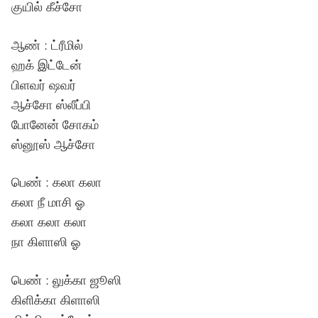
குயில் கீச்சோ
ஆண் : ட்ரீமில்
ஹக் இட்டேன்
பிளவர் ஷவர்
ஆச்சோ ஸ்லீப்பி
போனேன் சோகம்
ஸ்னூஸ் ஆச்சோ
பெண் : கலா கலா
கலா நீ மாசி ஓ
கலா கலா கலா
நா கிளாஸி ஓ
பெண் : லுக்கா ஜூஸி
கிளிக்கா கிளாஸி