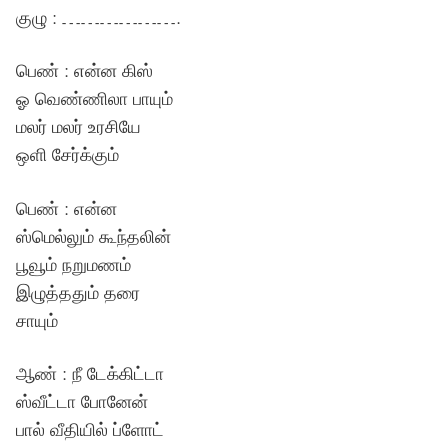
குழு : ……………….
பெண் : என்ன கிஸ்
ஓ வெண்ணிலா பாயும்
மலர் மலர் உரசியே
ஒளி சேர்க்கும்
பெண் : என்ன
ஸ்மெல்லும் கூந்தலின்
பூவூம் நறுமணம்
இழுத்ததும் தரை
சாயும்
ஆண் : நீ டேக்கிட்டா
ஸ்வீட்டா போனேன்
பால் வீதியில் ப்ளோட்