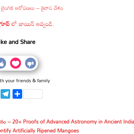
 లైంగిక ఆరోపణలు – కైలాస దేశం
గ్రూప్
లో జాయిన్ అవ్వండి.
ike and Share
th your friends & family
WhatsApp
Telegram
Share
ిజ్ఞానం – 20+ Proofs of Advanced Astronomy in Ancient Indi
 Identify Artificially Ripened Mangoes