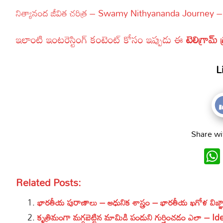
నిత్యానంద జీవిత చరిత్ర – Swamy Nithyananda Journey –
ఇలాంటి ఇంటరెస్టింగ్ కంటెంట్ కోసం ఇప్పుడు ఈ
టెలిగ్రామ్ 
L
Share wi
Related Posts:
భారతీయ పురాణాలు – ఆధునిక శాస్త్రం – భారతీయ ఖగోళ వ
కృత్రిమంగా మగ్గబెట్టిన మామిడి పండుని గుర్తించడం ఎలా –