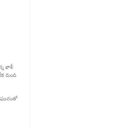
్న ఖాళీ
అనేక మంది
ప్రపంచంతో