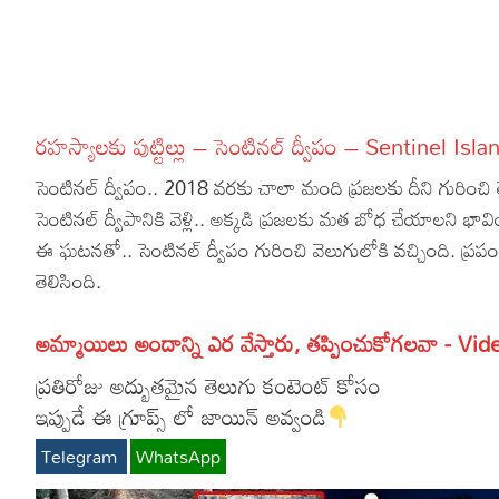
More
Dialogues
Contact
Sports
Gallery*
రహస్యాలకు పుట్టిల్లు – సెంటినల్ ద్వీపం – Sentinel I
Poetry
సెంటినల్ ద్వీపం.. 2018 వరకు చాలా మంది ప్రజలకు దీని గురించి త
Lyrics
సెంటినల్ ద్వీపానికి వెళ్లి.. అక్కడి ప్రజలకు మత బోధ చేయాలని భ
ఈ ఘటనతో.. సెంటినల్ ద్వీపం గురించి వెలుగులోకి వచ్చింది. ప్రపం
Reviews
తెలిసింది.
Movie Review
Food
అమ్మాయిలు అందాన్ని ఎర వేస్తారు, తప్పించుకోగలవా - Vid
Articles
ప్రతిరోజు అద్బుతమైన తెలుగు కంటెంట్ కోసం
Facts
ఇప్పుడే ఈ గ్రూప్స్ లో జాయిన్ అవ్వండి
Devotional
Telegram
WhatsApp
Christianity
Hindi