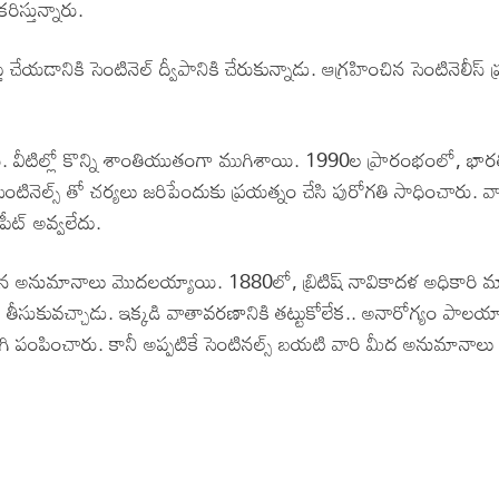
ిస్తున్నారు.
 చేయడానికి సెంటినెల్ ద్వీపానికి చేరుకున్నాడు. ఆగ్రహించిన సెంటినెలీస్ 
గాయి. వీటిల్లో కొన్ని శాంతియుతంగా ముగిశాయి. 1990ల ప్రారంభంలో, భ
ెంటినెల్స్ తో చర్యలు జరిపేందుకు ప్రయత్నం చేసి పురోగతి సాధించారు. వ
పీట్ అవ్వలేదు.
ీవ్రమైన అనుమానాలు మొదలయ్యాయి. 1880లో, బ్రిటిష్ నావికాదళ అధికారి మ
ిర్‌కు తీసుకువచ్చాడు. ఇక్కడి వాతావరణానికి తట్టుకోలేక.. అనారోగ్యం పాలయ్
గి పంపించారు. కానీ అప్పటికే సెంటినల్స్ బయటి వారి మీద అనుమానాలు