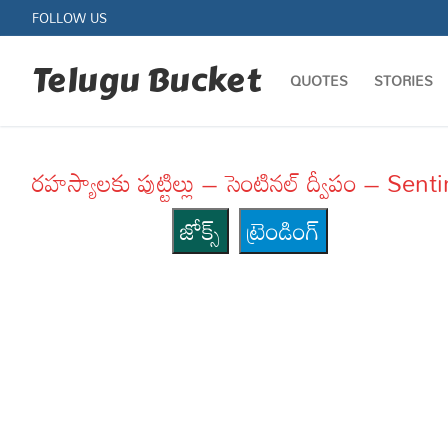
Skip
FOLLOW US
to
content
Telugu Bucket
QUOTES
STORIES
రహస్యాలకు పుట్టిల్లు – సెంటినల్ ద్వీపం – S
జోక్స్
ట్రెండింగ్
Quotes
Stories
Jokes
Health