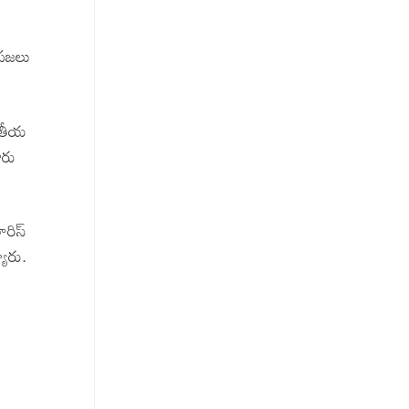
ప్రజలు
ారతీయ
ారు
ారిస్
యారు.