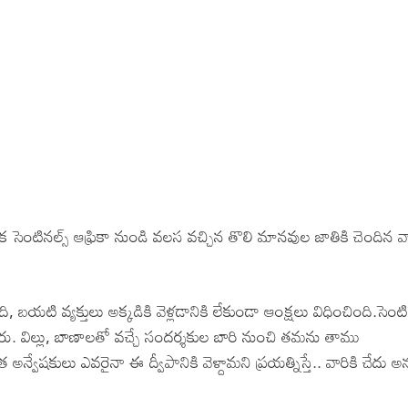
సెంటినల్స్ ఆఫ్రికా నుండి వలస వచ్చిన తొలి మానవుల జాతికి చెందిన వ
 బయటి వ్యక్తులు అక్కడికి వెళ్లడానికి లేకుండా ఆంక్షలు విధించింది.సెంట
రు. విల్లు, బాణాలతో వచ్చే సందర్శకుల బారి నుంచి తమను తాము
అన్వేషకులు ఎవరైనా ఈ ద్వీపానికి వెళ్దామని ప్రయత్నిస్తే.. వారికి చేదు