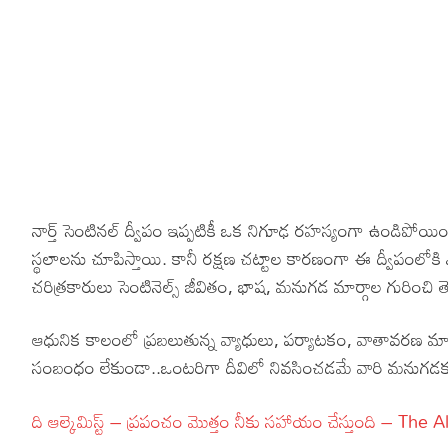
నార్త్ సెంటినల్ ద్వీపం ఇప్పటికీ ఒక నిగూఢ రహస్యంగా ఉండిపోయింది.
స్థలాలను చూపిస్తాయి. కానీ రక్షణ చట్టాల కారణంగా ఈ ద్వీపంలోక
చరిత్రకారులు సెంటినెల్స్ జీవితం, భాష, మనుగడ మార్గాల గురించి త
ఆధునిక కాలంలో ప్రబలుతున్న వ్యాధులు, పర్యాటకం, వాతావరణ మా
సంబంధం లేకుండా..ఒంటరిగా దీవిలో నివసించడమే వారి మనుగడకు ప్
ది ఆల్కెమిస్ట్ – ప్రపంచం మొత్తం నీకు సహాయం చేస్తుంది – The