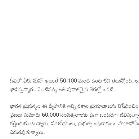
దీవిలో వీరు మహా అయితే 50-100 మంది ఉంటారని తెలుస్తోంది. ఇక 
భావిస్తున్నారు. సెంటినల్స్ అతి పురాతమైన తెగల్లో ఒకటి.
భారత ప్రభుత్వం ఈ ద్వీపానికి అన్ని రకాల ప్రయాణాలను నిషేధించింది,
ప్రజలు సుమారు 60,000 సంవత్సరాలకు పైగా ఒంటరిగా జీవిస్తున్నా
రక్షించుకుంటున్నారు. పరిశోధకులు, ప్రభుత్వ అధికారులు, సాహసోపేత 
ఎదురవుతున్నాయి.