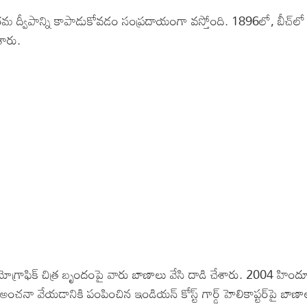
 తమ ద్వీపాన్ని కాపాడుకోవడం సంప్రదాయంగా వస్తోంది. 1896లో, బీచ్‌లో
శారు.
యోగ్రాఫిక్ చిత్ర బృందంపై వారు బాణాలు వేసి దాడి చేశారు. 2004 హింద
ంచనా వేయడానికి పంపించిన ఇండియన్ కోస్ట్ గార్డ్ హెలికాప్టర్‌పై బాణా