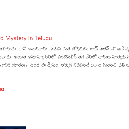
sland Mystery in Telugu
ెలియదు. కానీ అమెరికాకు చెందిన మత బోధకుడు జాన్ అలెన్ చౌ అనే వ్యక్
ావించాడు. అయితే అనూహ్య రీతిలో సెంటినలీస్ తెగ చేతిలో దారుణ హత్యకు
చానికి దూరంగా ఉండే ఈ ద్వీపం, ఇక్కడ నివసించే జనాల గురించి ప్రతి ఒక
s
eo