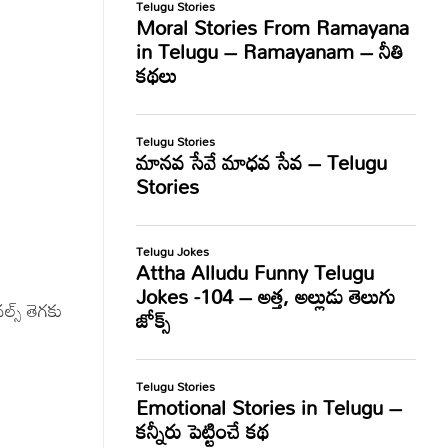
్స్ తెగకు