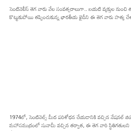
సెంటినెలీస్ తెగ వారు వేల సంవత్సరాలుగా.. బయటి వ్యక్తుల నుంచి
కొట్టుకుపోయి తప్పించుకున్న భారతీయ ఖైదీని ఈ తెగ వారు హత్య చే
1974లో, సెంటినెల్స్ మీద పరిశోధన చేయడానికి వచ్చిన నేషనల్ జి
మహాసముద్రంలో సునామీ వచ్చిన తర్వాత, ఈ తెగ వారి స్థితిగతులని అ