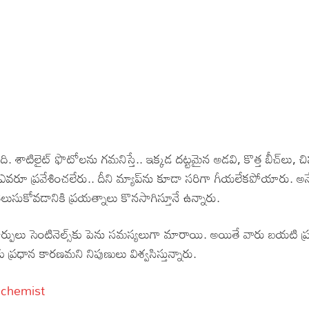
 శాటిలైట్ ఫొటోలను గమనిస్తే.. ఇక్కడ దట్టమైన అడవి, కొత్త బీచ్‌లు, చిన
ి ఎవరూ ప్రవేశించలేరు.. దీని మ్యాప్‌ను కూడా సరిగా గీయలేకపోయారు. 
ెలుసుకోవడానికి ప్రయత్నాలు కొనసాగిస్తూనే ఉన్నారు.
ర్పులు సెంటినెల్స్‌కు పెను సమస్యలుగా మారాయి. అయితే వారు బయటి 
రధాన కారణమని నిపుణులు విశ్వసిస్తున్నారు.
 Alchemist