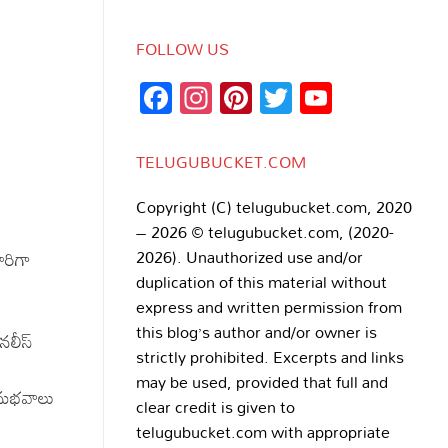
FOLLOW US
Facebook
Instagram
Pinterest
Twitter
YouTub
Channe
TELUGUBUCKET.COM
Copyright (C) telugubucket.com, 2020
– 2026 © telugubucket.com, (2020-
2026). Unauthorized use and/or
ారిగా
duplication of this material without
express and written permission from
this blog’s author and/or owner is
ినలీస్
strictly prohibited. Excerpts and links
may be used, provided that full and
 అనుభవాలు
clear credit is given to
telugubucket.com with appropriate