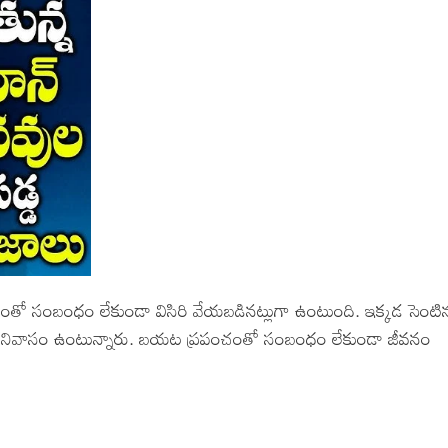
di – Devotional Songs
di – Movie Songs
il – Devotional Songs
il – Movie Songs
nnada – Movie Songs
ో సంబంధం లేకుండా విసిరి వేయబడినట్లుగా ఉంటుంది. ఇక్కడ సెంటినల
 ఇక్కడ నివాసం ఉంటున్నారు. బయట ప్రపంచంతో సంబంధం లేకుండా జీవనం