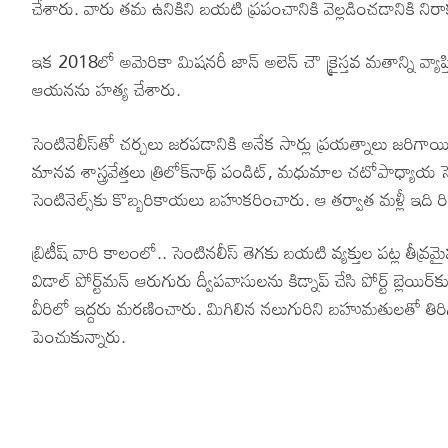
చేశారు. వారు తమ ఉనికిని బయటి ప్రపంచానికి వెల్లడించడానికి నిరాకర
ఇక 2018లో అమెరికా మిషనరీ జాన్ అలెన్ చౌ క్రైస్తవ మతాన్ని వ్యాప్తి
ఆయనను హత్య చేశారు.
సెంటినెలీస్‌తో చర్చలు జరపడానికి అనేక సార్లు ప్రయత్నాలు జరి
మానవ శాస్త్రవేత్తలు త్రిలోక్‌నాథ్ పండిట్, మధుమాల చటోపాధ్యాయ స
సెంటినెల్స్‌కు కొబ్బరికాయలు బహుకరించారు. ఆ తర్వాత మళ్లీ ఇది రి
బ్రిటీష్ వారి కాలంలో.. సెంటినలీస్ తెగకు బయటి వ్యక్తుల పట్ల త
విడాల్ పోర్ట్‌మన్ ఆరుగురు ద్వీపవాసులను కిడ్నాప్ చేసి పోర్ట్ బ్లెయ
వీరిలో ఇద్దరు మరణించారు. మిగిలిన నలుగురిని బహుమతులతో తిరి
పెంచుకున్నారు.