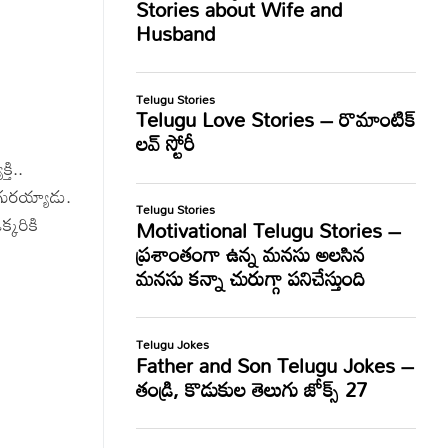
తి..
 గురయ్యాడు.
్కరికి