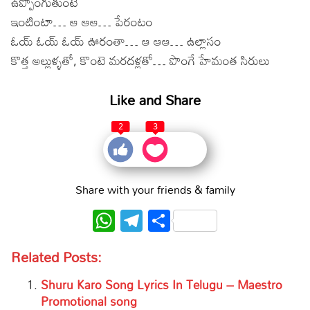
ఉప్పొంగుతుంటే
ఇంటింటా… ఆ ఆఆ… పేరంటం
ఓయ్ ఓయ్ ఓయ్ ఊరంతా… ఆ ఆఆ… ఉల్లాసం
కొత్త అల్లుళ్ళతో, కొంటె మరదళ్లతో… పొంగే హేమంత సిరులు
Like and Share
2
3
Share with your friends & family
WhatsApp
Telegram
Share
Related Posts:
Shuru Karo Song Lyrics In Telugu – Maestro
Promotional song