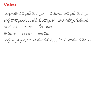
Video
Lyrics in Hindi – Movie Songs
Lyrics in Tamil – Devotional Songs
Kannada
సంక్రాంతి వచ్చిందే తుమ్మెదా… సరదాలు తెచ్చిందే తుమ్మెదా
Lyrics in Tamil – Movie Songs
Lyrics in Kannada – Movie Songs
కొత్త ధాన్యాలతో… కోడి పంద్యాలతో, ఊరే ఉప్పొంగుతుంటే
ఇంటింటా… ఆ ఆఆ… పేరంటం
ఊరంతా… ఆ ఆఆ… ఉల్లాసం
కొత్త అల్లుళ్ళతో, కొంటె మరదళ్లతో… పొంగే హేమంత సిరులు