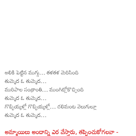
Sports
Gallery*
Poetry
Lyrics
Reviews
Movie Reviews
Food
అలికి పెట్టిన ముగ్గు… తళతళ మెరిసింది
Articles
తుమ్మెద ఓ తుమ్మెద…
మురిపాల సంక్రాంతి… ముంగిట్లోకొచ్చింది
Facts
తుమ్మెద ఓ తుమ్మెద…
Devotional
గొబ్బియ్యళ్లో గొబ్బియ్యళ్లో… చలిమంట వెలుగుల్లూ
తుమ్మెద ఓ తుమ్మెద…
Christianity
Hindi
Hinduism
అమ్మాయిలు అందాన్ని ఎర వేస్తారు, తప్పించుకోగలవా -
Lyrics in Hindi – Devotional Songs
Tamil