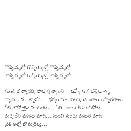
గొబ్బియ్యళ్లో గొబ్బియ్యళ్లో గొబ్బియ్యళ్లో
గొబ్బియ్యళ్లో గొబ్బియ్యళ్లో గొబ్బియ్యళ్లో
మంచి మర్యాదని, పాప పుణ్యాలని… నమ్మే మన పల్లెటూళ్ళు
న్యాయం మా శ్వాసని… ధర్మం మా బాటని, చెబుతాయి స్వాగతాలు
బీద గొప్పోళ్లనే మాటలేదు… నీతి నిజాయితీ మాసిపోదు
మచ్చలేని మనసు మాది… మంచి పెంచు మమత మాది
ప్రతి ఇల్లో బొమ్మరిల్లు…