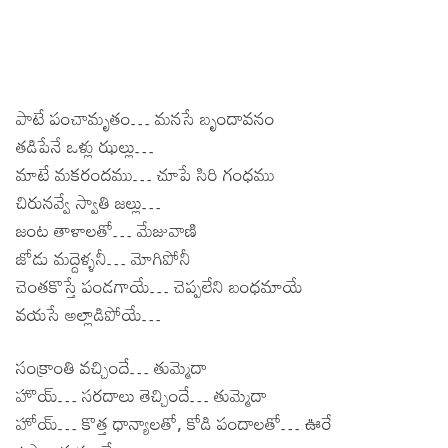
పాటే పంచామృతం… మనసే బృందావనం
తడిపేనే ఒళ్లు ఝల్లు…
మాటే మకరందము… చూపే సిరి గంధము
చిరునవ్వే స్వాతి జల్లు…
జంట తాళాలతో… మేజువాణి
జోడు మద్దెళ్ళనీ… మోగిపోనీ
చెంతకొస్తే పండగాయే… చెప్పలేని బంధమాయే
వయసే అల్లాడిపోయే…
సంక్రాంతి వచ్చిందే… తుమ్మెదా
హొయ్… సరదాలు తెచ్చిందే… తుమ్మెదా
హోయ్… కొత్త ధాన్యాలతో, కోడి పందాలతో… ఊరే