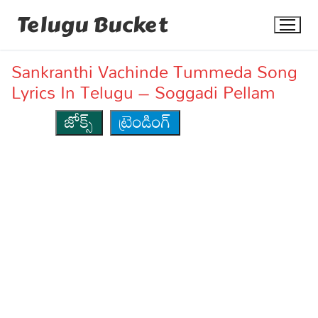
Skip
Telugu Bucket
to
content
Sankranthi Vachinde Tummeda Song
Lyrics In Telugu – Soggadi Pellam
జోక్స్
ట్రెండింగ్
Quotes
Stories
Jokes
Health
More
Dialogues
Contact