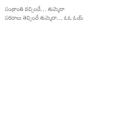
సంక్రాంతి వచ్చిందే… తుమ్మెదా
సరదాలు తెచ్చిందే తుమ్మెదా… ఓఓ ఓయ్