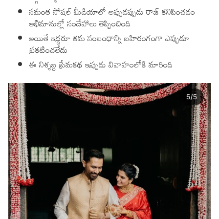
సమంత సోషల్ మీడియాలో అప్పుడప్పుడు రాజ్ కనిపించడం
అభిమానుల్లో సందేహాలు తెప్పించింది
అయితే ఇద్దరూ తమ సంబంధాన్ని బహిరంగంగా ఎప్పుడూ
ప్రకటించలేదు
ఈ నిశ్శబ్ద ప్రేమకథ ఇప్పుడు వివాహంలోకి మారింది