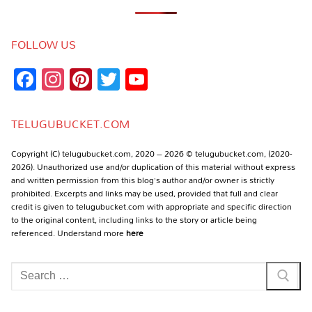
FOLLOW US
Facebook
Instagram
Pinterest
Twitter
YouTube
Channel
TELUGUBUCKET.COM
Copyright (C) telugubucket.com, 2020 – 2026 © telugubucket.com, (2020-
2026). Unauthorized use and/or duplication of this material without express
and written permission from this blog’s author and/or owner is strictly
prohibited. Excerpts and links may be used, provided that full and clear
credit is given to telugubucket.com with appropriate and specific direction
to the original content, including links to the story or article being
referenced. Understand more
here
Search
for: