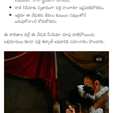
రాజ్ నిడిమోరు స్వభావంగా పెద్ద హంగామా ఇష్టపడకపోవడం,
ఇద్దరూ ఈ వేడుకను కేవలం కుటుంబ సభ్యులతోనే
జరుపుకోవాలని కోరుకోవడం.
ఈ కారణాల వల్లే ఈ వేడుక మీడియా చూపు దాటిపోయింది.
అభిమానులు కూడా పెళ్లి తర్వాతే అధికారిక సమాచారం పొందారు.