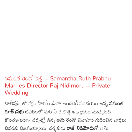
Sports
Gallery*
Poetry
Lyrics
Reviews
Movie Reviews
Food
Articles
సమంత రెండో పెళ్లి – Samantha Ruth Prabhu
Marries Director Raj Nidimoru – Private
Facts
Wedding
Devotional
టాలీవుడ్ లో స్టార్ హీరోయిన్‌గా అందరికీ పరిచయం ఉన్న
సమంత
రూత్ ప్రభు
జీవితంలో మరోసారి కొత్త అధ్యాయం మొదలైంది.
Christianity
Hindi
కొంతకాలంగా చర్చల్లో ఉన్న ఆమె రెండో వివాహం గురించిన వార్తలు
Hinduism
Lyrics in Hindi – Devotional Songs
Tamil
చివరకు నిజమయ్యాయి. దర్శకుడు
రాజ్ నిడిమోరు
తో ఆమె