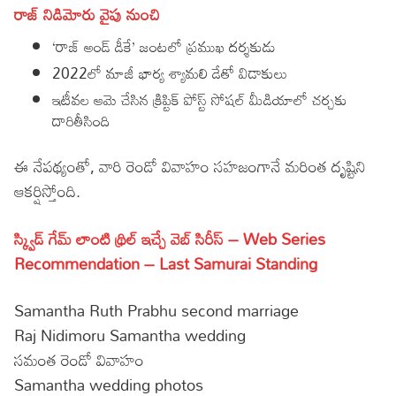
రాజ్ నిడిమోరు వైపు నుంచి
‘రాజ్ అండ్ డీకే’ జంటలో ప్రముఖ దర్శకుడు
2022లో మాజీ భార్య శ్యామలి డేతో విడాకులు
ఇటీవల ఆమె చేసిన క్రిప్టిక్ పోస్ట్ సోషల్ మీడియాలో చర్చకు
దారితీసింది
ఈ నేపథ్యంతో, వారి రెండో వివాహం సహజంగానే మరింత దృష్టిని
ఆకర్షిస్తోంది.
స్క్విడ్ గేమ్ లాంటి థ్రిల్ ఇచ్చే వెబ్ సిరీస్ – Web Series
Recommendation – Last Samurai Standing
Samantha Ruth Prabhu second marriage
Raj Nidimoru Samantha wedding
సమంత రెండో వివాహం
Samantha wedding photos