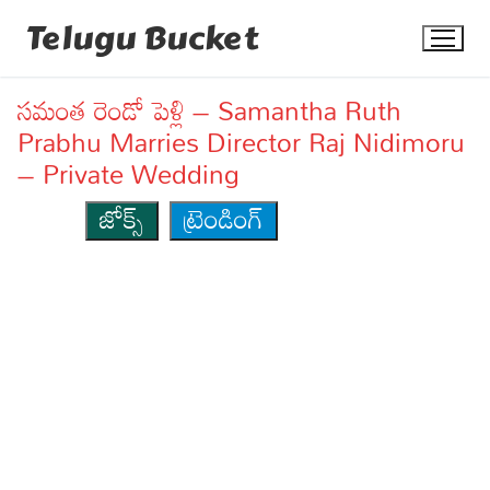
Skip
Telugu Bucket
to
content
సమంత రెండో పెళ్లి – Samantha Ruth
Prabhu Marries Director Raj Nidimoru
– Private Wedding
జోక్స్
ట్రెండింగ్
Quotes
Stories
Jokes
Health
More
Dialogues
Contact