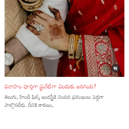
వివాహం పూర్తిగా ప్రైవేట్‌గా ఎందుకు జరిగింది?
తెలుగు, హిందీ ఫిల్మ్ ఇండస్ట్రీకి చెందిన ప్రముఖులు పెద్దగా
పాల్గొనలేదు. దీనికి కారణం,