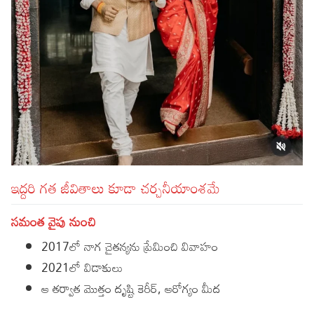
ఇద్దరి గత జీవితాలు కూడా చర్చనీయాంశమే
సమంత వైపు నుంచి
2017లో నాగ చైతన్యను ప్రేమించి వివాహం
2021లో విడాకులు
ఆ తర్వాత మొత్తం దృష్టి కెరీర్, ఆరోగ్యం మీద