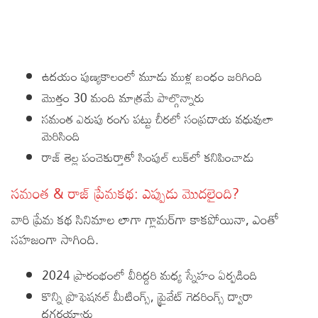
ఉదయం పుణ్యకాలంలో మూడు ముళ్ల బంధం జరిగింది
మొత్తం 30 మంది మాత్రమే పాల్గొన్నారు
సమంత ఎరుపు రంగు పట్టు చీరలో సంప్రదాయ వధువులా
మెరిసింది
రాజ్ తెల్ల పంచెకుర్తాతో సింపుల్ లుక్‌లో కనిపించాడు
సమంత & రాజ్ ప్రేమకథ: ఎప్పుడు మొదలైంది?
వారి ప్రేమ కథ సినిమాల లాగా గ్లామర్‌గా కాకపోయినా, ఎంతో
సహజంగా సాగింది.
2024 ప్రారంభంలో వీరిద్దరి మధ్య స్నేహం ఏర్పడింది
కొన్ని ప్రొఫెషనల్ మీటింగ్స్, ప్రైవేట్ గెదరింగ్స్ ద్వారా
దగ్గరయ్యారు