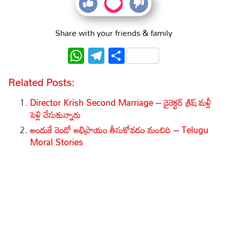
Share with your friends & family
WhatsApp
Telegram
Share
Related Posts:
Director Krish Second Marriage – డైరెక్టర్ క్రిష్ మళ్లీ
పెళ్లి చేసుకున్నారు
అందుకే రెండో అభిప్రాయం తీసుకోవడం మంచిది – Telugu
Moral Stories