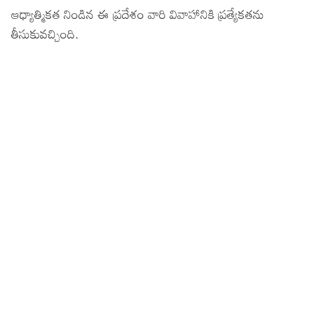
ఆధ్యాత్మికత నిండిన ఈ ప్రదేశం వారి వివాహానికి ప్రత్యేకతను
తీసుకువచ్చింది.