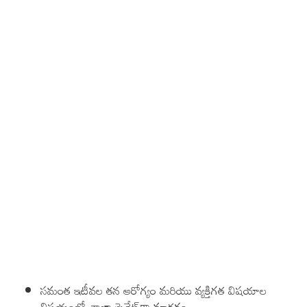
సమంత ఇటీవల తన ఆరోగ్యం మరియు వ్యక్తిగత విషయాల
విషయంలో చాలా ప్రైవేట్‌గా మారడం,