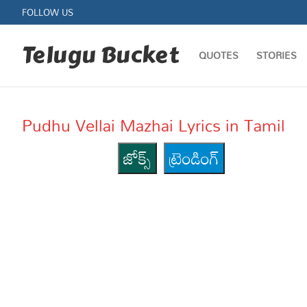
Skip
FOLLOW US
to
content
Telugu Bucket
QUOTES
STORIES
Pudhu Vellai Mazhai Lyrics in Tamil
జోక్స్
ట్రెండింగ్
Quotes
Stories
Jokes
Health