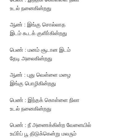
உடல் நனைகின்றது
ஆண் : இங்கு சொல்லாத
இடம் கூடக் குளிா்கின்றது
பெண் : மனம் சூடான இடம்
தேடி அலைகின்றது
ஆண் : புது வெள்ளை மழை
இங்கு பொழிகின்றது
பெண் : இந்தக் கொள்ளை நிலா
உடல் நனைகின்றது
பெண் : நீ அணைக்கின்ற வேளையில்
உயிா்ப் பூ திடுக்கென்று மலரும்