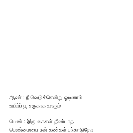
ஆண் : நீ வெடுக்கென்று ஓடினால்
உயிா்ப் பூ சருகாக உலரும்
பெண் : இரு கைகள் தீண்டாத
பெண்மையை உன் கண்கள் பந்தாடுதோ