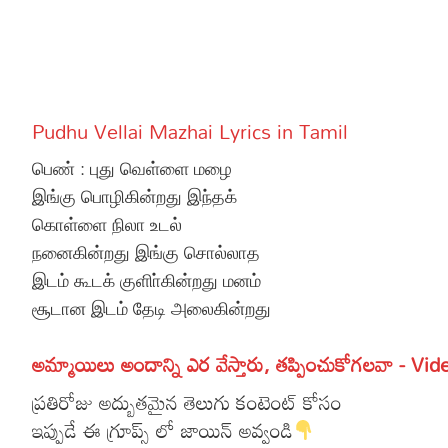
More
Dialogues
Contact
Sports
Gallery*
Pudhu Vellai Mazhai Lyrics in Tamil
Poetry
பெண் : புது வெள்ளை மழை
Lyrics
இங்கு பொழிகின்றது இந்தக்
கொள்ளை நிலா உடல்
Reviews
நனைகின்றது இங்கு சொல்லாத
Movie Review
Food
இடம் கூடக் குளிா்கின்றது மனம்
சூடான இடம் தேடி அலைகின்றது
Articles
Facts
అమ్మాయిలు అందాన్ని ఎర వేస్తారు, తప్పించుకోగలవా - Vid
ప్రతిరోజు అద్బుతమైన తెలుగు కంటెంట్ కోసం
Devotional
ఇప్పుడే ఈ గ్రూప్స్ లో జాయిన్ అవ్వండి
Christianity
Hindi