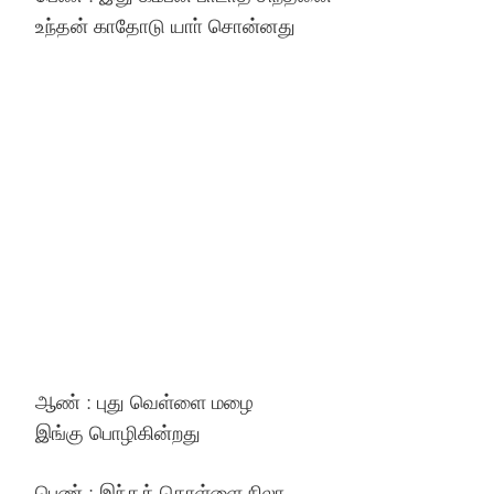
உந்தன் காதோடு யாா் சொன்னது
ஆண் : புது வெள்ளை மழை
இங்கு பொழிகின்றது
பெண் : இந்தக் கொள்ளை நிலா