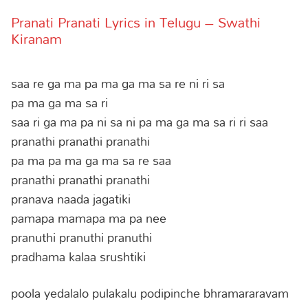
Pranati Pranati Lyrics in Telugu – Swathi
Kiranam
saa re ga ma pa ma ga ma sa re ni ri sa
pa ma ga ma sa ri
saa ri ga ma pa ni sa ni pa ma ga ma sa ri ri saa
pranathi pranathi pranathi
pa ma pa ma ga ma sa re saa
pranathi pranathi pranathi
pranava naada jagatiki
pamapa mamapa ma pa nee
pranuthi pranuthi pranuthi
pradhama kalaa srushtiki
poola yedalalo pulakalu podipinche bhramararavam