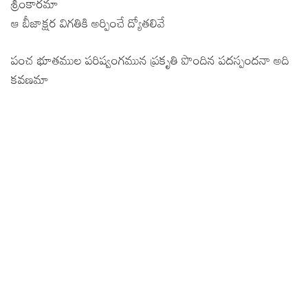
శ్రీంకారమా
ఆ బీజాక్షర విగతికి అర్పించే ద్యోతలివే
పంచ భూతముల పరిష్వంగమున ప్రకృతి పొందిన పదస్పందనా అది
కవణమా