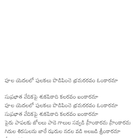
పూల యెదలలో పులకలు పొడిపించె భ్రమరరవం ఓంకారమా
సుప్రభాత వేదికపై శుకపికాది కలరవం ఐంకారమా
పూల యెదలలో పులకలు పొడిపించె భ్రమరరవం ఓంకారమా
సుప్రభాత వేదికపై శుకపికాది కలరవం ఐంకారమా
పైరు పాపలకు జోలలు పాడె గాలుల సవ్వడి హ్రీంకారమ హ్రీంకారమ
గిరుల శిరసులను జారే ఝరుల నడల వడి అలజడి శ్రీంకారమా