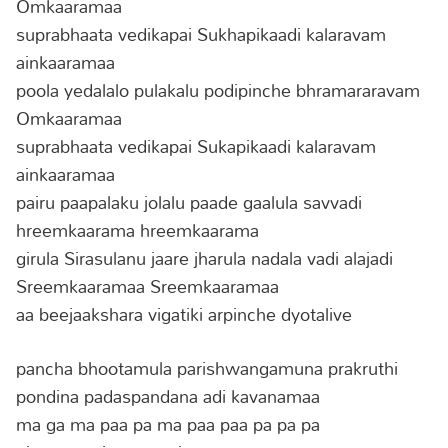
Omkaaramaa
suprabhaata vedikapai Sukhapikaadi kalaravam
ainkaaramaa
poola yedalalo pulakalu podipinche bhramararavam
Omkaaramaa
suprabhaata vedikapai Sukapikaadi kalaravam
ainkaaramaa
pairu paapalaku jolalu paade gaalula savvadi
hreemkaarama hreemkaarama
girula Sirasulanu jaare jharula nadala vadi alajadi
Sreemkaaramaa Sreemkaaramaa
aa beejaakshara vigatiki arpinche dyotalive
pancha bhootamula parishwangamuna prakruthi
pondina padaspandana adi kavanamaa
ma ga ma paa pa ma paa paa pa pa pa