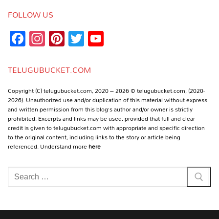
FOLLOW US
Facebook
Instagram
Pinterest
Twitter
YouTube
Channel
TELUGUBUCKET.COM
Copyright (C) telugubucket.com, 2020 – 2026 © telugubucket.com, (2020-
2026). Unauthorized use and/or duplication of this material without express
and written permission from this blog’s author and/or owner is strictly
prohibited. Excerpts and links may be used, provided that full and clear
credit is given to telugubucket.com with appropriate and specific direction
to the original content, including links to the story or article being
referenced. Understand more
here
Search
for: