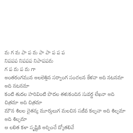
మ గ మ పా ప మ పా పా ప ప ప
నిపపప నిపపప నిపాపపమ
గ ప మ ప మ గా
అంతరంగమున అలలెత్తిన సర్వాంగ సంచలన కేళనా అది నటనమా
అది నటనమా
కంటి తుదల హరివింటి పొదల తళుకందిన సువర్ణ లేఖనా అది
చిత్రమా అది చిత్రమా
మౌన శిలల చైతన్య మూర్తులుగ మలచిన సజీవ కల్పనా అది శిల్పమా
అది శిల్పమా
ఆ లలిత కళా సృష్టికి అర్పించే ద్యోతలివే