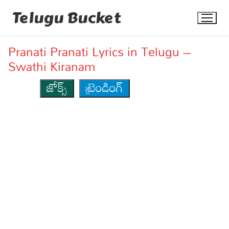
Skip
Telugu Bucket
to
content
Pranati Pranati Lyrics in Telugu –
Swathi Kiranam
జోక్స్
ట్రెండింగ్
Quotes
Stories
Jokes
Health
More
Dialogues
Contact