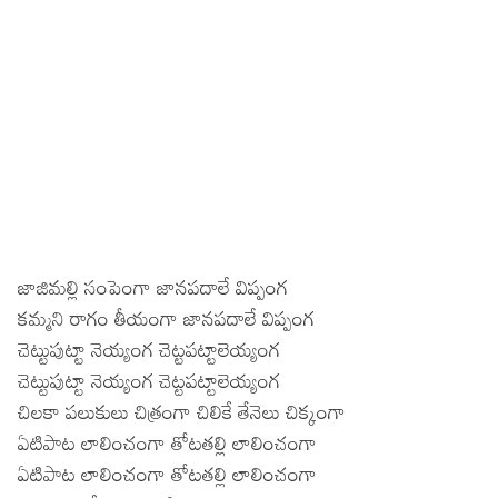
జాజిమల్లి సంపెంగా జానపదాలే విప్పంగ
కమ్మని రాగం తీయంగా జానపదాలే విప్పంగ
చెట్టుపుట్టా నెయ్యంగ చెట్టపట్టాలెయ్యంగ
చెట్టుపుట్టా నెయ్యంగ చెట్టపట్టాలెయ్యంగ
చిలకా పలుకులు చిత్రంగా చిలికే తేనెలు చిక్కంగా
ఏటిపాట లాలించంగా తోటతల్లి లాలించంగా
ఏటిపాట లాలించంగా తోటతల్లి లాలించంగా