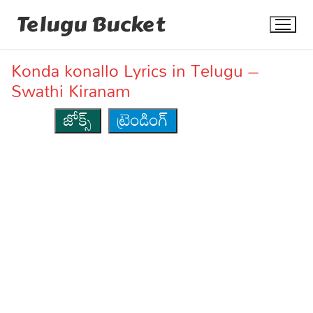
Skip
Telugu Bucket
to
content
Konda konallo Lyrics in Telugu –
Swathi Kiranam
జోక్స్
ట్రెండింగ్
Quotes
Stories
Jokes
Health
More
Dialogues
Contact