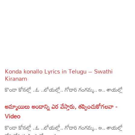
Sports
Gallery*
Poetry
Lyrics
Reviews
Movie Reviews
Food
Konda konallo Lyrics in Telugu – Swathi
Articles
Kiranam
కొండా కోనల్లో ..ఓ ..లోయల్లో.. గోదారి గంగమ్మ.. ఆ.. శాయల్లో
Facts
Devotional
అమ్మాయిలు అందాన్ని ఎర వేస్తారు, తప్పించుకోగలవా -
Video
Christianity
Hindi
కొండా కోనల్లో ..ఓ ..లోయల్లో.. గోదారి గంగమ్మ.. ఆ.. శాయల్లో
Hinduism
Lyrics in Hindi – Devotional Songs
Tamil