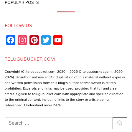
POPULAR POSTS
FOLLOW US
Facebook
Instagram
Pinterest
Twitter
YouTube
Channel
TELUGUBUCKET.COM
Copyright (C) telugubucket.com, 2020 – 2026 © telugubucket.com, (2020-
2026). Unauthorized use and/or duplication of this material without express
and written permission from this blog’s author and/or owner is strictly
prohibited. Excerpts and links may be used, provided that full and clear
credit is given to telugubucket.com with appropriate and specific direction
to the original content, including links to the story or article being
referenced. Understand more
here
Search
for: