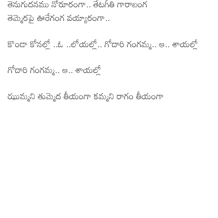
తెనుగుదనము నోరూరంగా.. తేటగీతి గారాబంగ
తెమ్మెరపై ఊరేగంగ వయ్యారంగా..
కొండా కోనల్లో ..ఓ ..లోయల్లో.. గోదారి గంగమ్మ.. ఆ.. శాయల్లో
గోదారి గంగమ్మ.. ఆ.. శాయల్లో
ఝుమ్మని తుమ్మెద తీయంగా కమ్మని రాగం తీయంగా