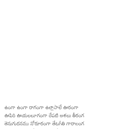
ఉంగా ఉంగా రాగంగా ఉల్లాసాలే ఊరంగా
ఊపిరి ఊయలలూగంగా రేపటి ఆశలు తీరంగ
తెనుగుదనము నోరూరంగా తేటగీతి గారాబంగ