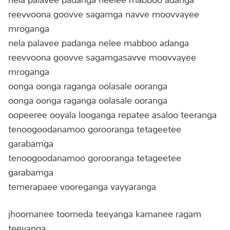
reevvoona goovve sagamga navve moovvayee
mroganga
nela palavee padanga nelee mabboo adanga
reevvoona goovve sagamgasavve moovvayee
mroganga
oonga oonga raganga oolasale ooranga
oonga oonga raganga oolasale ooranga
oopeeree ooyala looganga repatee asaloo teeranga
tenoogoodanamoo gorooranga tetageetee
garabamga
tenoogoodanamoo gorooranga tetageetee
garabamga
temerapaee vooreganga vayyaranga
jhoomanee toomeda teeyanga kamanee ragam
teeyanga