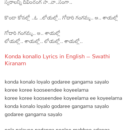
స్వరాలన్ని దీవించంగ సా..వా..సంగా..
కొండా కోనల్లో ..ఓ ..లోయల్లో.. గోదారి గంగమ్మ.. ఆ.. శాయల్లో
గోదారి గంగమ్మ.. ఆ.. శాయల్లో
లోయల్లో.. శాయల్లో.. లోయల్లో.. శాయల్లో..
Konda konallo Lyrics in English – Swathi
Kiranam
konda konalo loyalo godaree gangama sayalo
koree koree kooseendee koyeelama
koree koree kooseendee koyeelama ee koyeelama
konda konalo loyalo godaree gangama sayalo
godaree gangama sayalo
nela palavee padanga neelee mabboo adanga