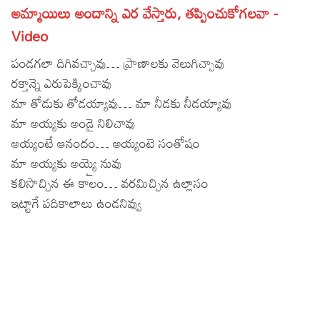
అమ్మాయిలు అందాన్ని ఎర వేస్తారు, తప్పించుకోగలవా -
Lyrics in Hindi – Movie Songs
Lyrics in Tamil – Devotional Songs
Kannada
Video
Lyrics in Tamil – Movie Songs
Lyrics in Kannada – Movie Songs
పండగలా దిగివచ్చావు… ప్రాణాలకు వెలుగిచ్చావు
రక్తాన్నె ఎరుపెక్కించావు
మా తోడుకు తోడయ్యావు… మా నీడకు నీడయ్యావు
మా అయ్యకు అండై నిలిచావు
అయ్యంటే ఆనందం… అయ్యంటె సంతోషం
మా అయ్యకు అయ్యై నువు
కలిసొచ్చిన ఈ కాలం… వరమిచ్చిన ఉల్లాసం
ఇట్టాగే పదికాలాలు ఉండనివ్వు