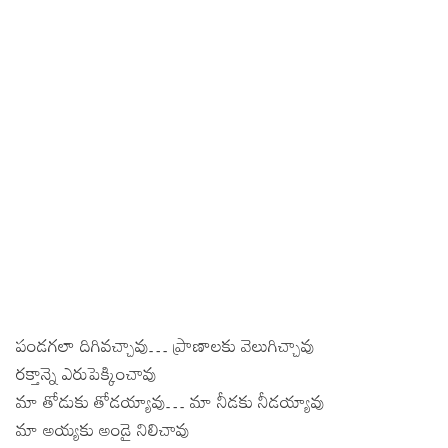
పండగలా దిగివచ్చావు… ప్రాణాలకు వెలుగిచ్చావు
రక్తాన్నె ఎరుపెక్కించావు
మా తోడుకు తోడయ్యావు… మా నీడకు నీడయ్యావు
మా అయ్యకు అండై నిలిచావు