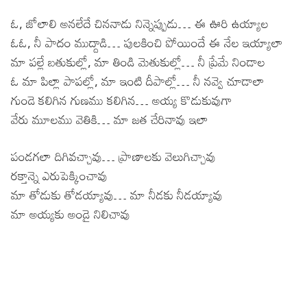
ఓ, జోలాలి అనలేదే చిననాడు నిన్నెప్పుడు… ఈ ఊరి ఉయ్యాల
ఓఓ, నీ పాదం ముద్దాడి… పులకించి పోయిందే ఈ నేల ఇయ్యాలా
మా పల్లే బతుకుల్లో, మా తిండి మెతుకుల్లో… నీ ప్రేమే నిండాల
ఓ మా పిల్లా పాపల్లో, మా ఇంటి దీపాల్లో… నీ నవ్వె చూడాలా
గుండె కలిగిన గుణము కలిగిన… అయ్య కొడుకువుగా
వేరు మూలము వెతికి… మా జత చేరినావు ఇలా
పండగలా దిగివచ్చావు… ప్రాణాలకు వెలుగిచ్చావు
రక్తాన్నె ఎరుపెక్కించావు
మా తోడుకు తోడయ్యావు… మా నీడకు నీడయ్యావు
మా అయ్యకు అండై నిలిచావు