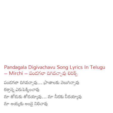
Sports
Gallery*
Poetry
Lyrics
Reviews
Movie Reviews
Food
Articles
Pandagala Digivachavu Song Lyrics In Telugu
– Mirchi – పండగలా దిగివచ్చావు లిరిక్స్
Facts
పండగలా దిగివచ్చావు… ప్రాణాలకు వెలుగిచ్చావు
Devotional
రక్తాన్నె ఎరుపెక్కించావు
మా తోడుకు తోడయ్యావు… మా నీడకు నీడయ్యావు
Christianity
Hindi
మా అయ్యకు అండై నిలిచావు
Hinduism
Lyrics in Hindi – Devotional Songs
Tamil