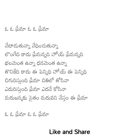
ఓ ఓ ప్రేమా ఓ ఓ ప్రేమా
వేటాడుతున్నా వేధించుతున్నా
లొంగేది కాదు ప్రేమన్నది హోయ్ ప్రేమన్నది
భలమెంత ఉన్నా ధనమెంత ఉన్నా
తొనికేది కాదు ఈ పెన్నిధి హోయ్ ఈ పెన్నిధి
చిగురిస్తుంది ప్రేమా చితిలో తోసినా
ఎదురిస్తుంది ప్రేమా ఎదనే కోసినా
మరుజన్మకు సైతం మరువని నేస్తం ఈ ప్రేమా
ఓ ఓ ప్రేమా ఓ ఓ ప్రేమా
Like and Share