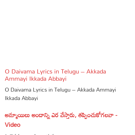
Sports
Gallery*
Poetry
Lyrics
Reviews
Movie Reviews
Food
O Daivama Lyrics in Telugu – Akkada
Articles
Ammayi Ikkada Abbayi
O Daivama Lyrics in Telugu – Akkada Ammayi
Facts
Ikkada Abbayi
Devotional
అమ్మాయిలు అందాన్ని ఎర వేస్తారు, తప్పించుకోగలవా -
Christianity
Hindi
Video
Hinduism
Lyrics in Hindi – Devotional Songs
Tamil