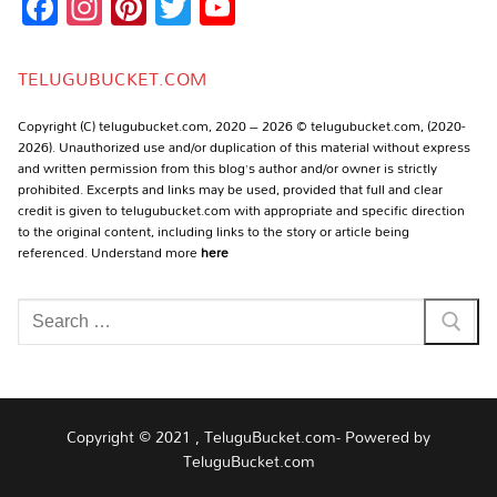
Facebook
Instagram
Pinterest
Twitter
YouTube
Channel
TELUGUBUCKET.COM
Copyright (C) telugubucket.com, 2020 – 2026 © telugubucket.com, (2020-
2026). Unauthorized use and/or duplication of this material without express
and written permission from this blog’s author and/or owner is strictly
prohibited. Excerpts and links may be used, provided that full and clear
credit is given to telugubucket.com with appropriate and specific direction
to the original content, including links to the story or article being
referenced. Understand more
here
Search
for:
Copyright © 2021 , TeluguBucket.com- Powered by
TeluguBucket.com