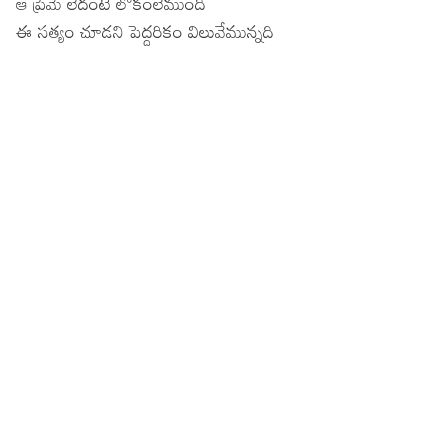
ఆ ప్రేమే లేదంటే లోకంలేముంది
ఈ సత్యం చూడని పెద్దరికం విలువేమున్నది