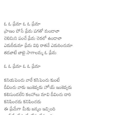
ఓ ఓ ప్రేమా ఓ ఓ ప్రేమా
ప్రాణం పోసే ప్రేమ పగతో మండాలా
చెలిమిని పంచే ప్రేమ చెరలో ఉండాలా
ఎదురీదుమా ప్రేమ విధి రాతనే ఎదురించుమా
తడబాటే బాటై సాగాలమ్మ ఓ ప్రేమ
ఓ ఓ ప్రేమా ఓ ఓ ప్రేమా
కనియపెంచు వారే కసిపెంచు కుంటే
దీవించు వారు ఇంకెవ్వరు హోయ్ ఇంకెవ్వరు
కలిసుండలేని కలహాలు మావి దీవించు దారి
కనిపించదు కనిపించదు
ఈ ప్రేమేగా మీకు జన్మం ఇచ్చింది