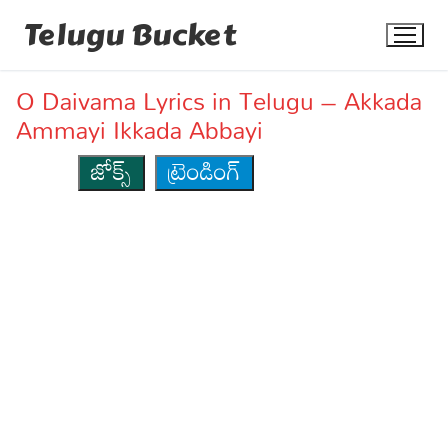
Skip
Telugu Bucket
to
content
O Daivama Lyrics in Telugu – Akkada
Ammayi Ikkada Abbayi
జోక్స్
ట్రెండింగ్
Quotes
Stories
Jokes
Health
More
Dialogues
Contact