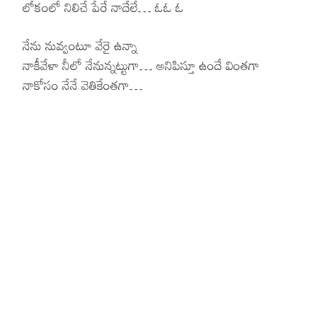
లోకంలో నిలిచే పేరే నాదేలే… ఓఓ ఓ
నేను నువ్వంటూ వేరై ఉన్నా
నాకీవేళా నీలో నేనున్నట్టుగా… అనిపిస్తూ ఉందే వింతగా
నాకోసం నేనే వెతికేంతగా…