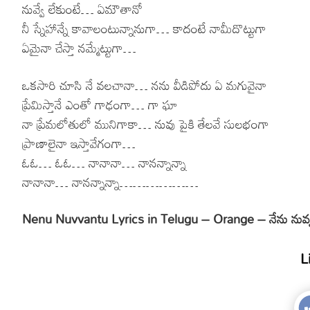
నువ్వే లేకుంటే… ఏమౌతానో
నీ స్నేహాన్నే కావాలంటున్నానుగా… కాదంటే నామీదొట్టుగా
ఏమైనా చేస్తా నమ్మేట్టుగా…
ఒకసారి చూసి నే వలచానా… నను వీడిపోదు ఏ మగువైనా
ప్రేమిస్తానే ఎంతో గాఢంగా… గా ఘా
నా ప్రేమలోతులో మునిగాకా… నువు పైకి తేలవే సులభంగా
ప్రాణాలైనా ఇస్తావేగంగా…
ఓఓ… ఓఓ… నానానా… నానన్నాన్నా
నానానా… నానన్నాన్నా………………
Nenu Nuvvantu Lyrics in Telugu – Orange – నేను నువ్వ
L