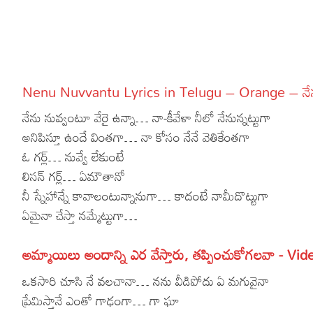
More
Dialogues
Contact
Sports
Gallery*
Nenu Nuvvantu Lyrics in Telugu – Orange – నేను 
Poetry
నేను నువ్వంటూ వేరై ఉన్నా… నా-కీవేళా నీలో నేనున్నట్టుగా
Lyrics
అనిపిస్తూ ఉందే వింతగా… నా కోసం నేనే వెతికేంతగా
ఓ గర్ల్… నువ్వే లేకుంటే
Reviews
లిసన్ గర్ల్… ఏమౌతానో
Movie Review
Food
నీ స్నేహాన్నే కావాలంటున్నానుగా… కాదంటే నామీదొట్టుగా
ఏమైనా చేస్తా నమ్మేట్టుగా…
Articles
Facts
అమ్మాయిలు అందాన్ని ఎర వేస్తారు, తప్పించుకోగలవా - Vid
Devotional
ఒకసారి చూసి నే వలచానా… నను వీడిపోదు ఏ మగువైనా
ప్రేమిస్తానే ఎంతో గాఢంగా… గా ఘా
Christianity
Hindi