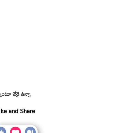
ంటూ వేరై ఉన్నా
ike and Share