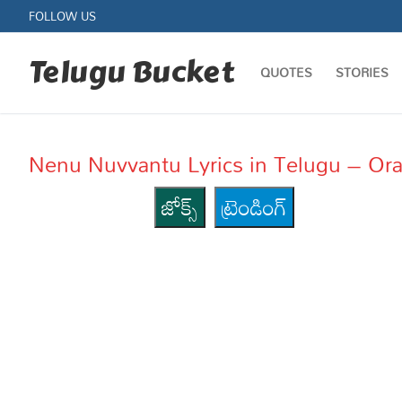
Skip
FOLLOW US
to
content
Telugu Bucket
QUOTES
STORIES
Nenu Nuvvantu Lyrics in Telugu – Orange
జోక్స్
ట్రెండింగ్
Quotes
Stories
Jokes
Health