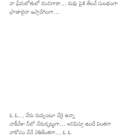
నా ప్రేమలోతులో మునిగాకా… నువు పైకి తేలవే సులభంగా
ప్రాణాలైనా ఇస్తావేగంగా…
Hinduism
Lyrics in Hin
Tamil
Lyrics in Hin
Lyrics in Tam
Kannada
Lyrics in Tam
Lyrics in Ka
ఓ ఓ… నేను నువ్వంటూ వేరై ఉన్నా
నాకీవేళా నీలో నేనున్నట్టుగా… అనిపిస్తూ ఉందే వింతగా
నాకోసం నేనే వెతికేంతగా… ఓ ఓ