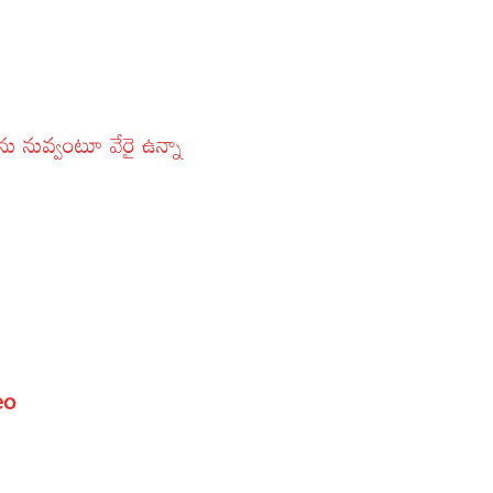
నువ్వంటూ వేరై ఉన్నా
s
eo