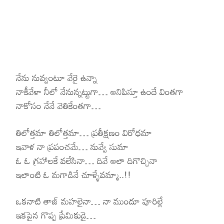
నేను నువ్వంటూ వేరై ఉన్నా
నాకీవేళా నీలో నేనున్నట్టుగా… అనిపిస్తూ ఉందే వింతగా
నాకోసం నేనే వెతికేంతగా…
తిలోత్తమా తిలోత్తమా… ప్రతీక్షణం విరోధమా
ఇవాళ నా ప్రపంచమే… నువ్వే సుమా
ఓ ఓ గ్రహాలకే వలేసినా… దివే అలా దిగొచ్చినా
ఇలాంటి ఓ మగాడినే చూళ్ళేవమ్మా..!!
ఒకనాటి తాజ్ మహలైనా… నా ముందూ పూరిల్లే
ఇకపైన గొప్ప ప్రేమికుడై…