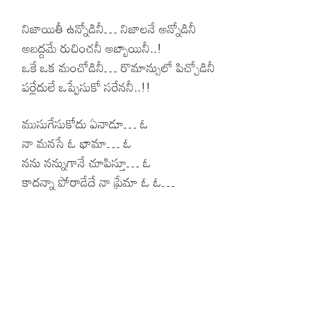
నిజాయితీ ఉన్నోడినీ… నిజాలనే అన్నోడినీ
అబద్దమే రుచించనీ అబ్బాయినీ..!
ఒకే ఒక మంచోడినీ… రొమాన్సులో పిచ్చోడినీ
పర్లేదులే ఒప్పేసుకో సరేననీ..!!
ముసుగేసుకోదు ఏనాడూ… ఓ
నా మనసే ఓ భామా… ఓ
నను నన్నుగానే చూపిస్తూ… ఓ
కాదన్నా పోరాడేదే నా ప్రేమా ఓ ఓ…