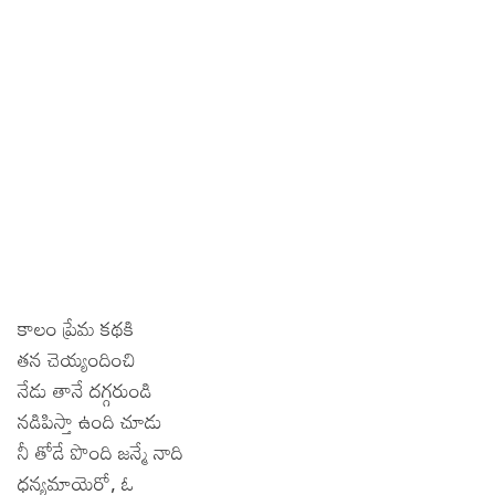
కాలం ప్రేమ కథకి
తన చెయ్యందించి
నేడు తానే దగ్గరుండి
నడిపిస్తా ఉంది చూడు
నీ తోడే పొంది జన్మే నాది
ధన్యమాయెరో, ఓ