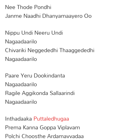
Nee Thode Pondhi
Janme Naadhi Dhanyamaayero Oo
Nippu Undi Neeru Undi
Nagaadaarilo
Chivariki Neggededhi Thaaggededhi
Nagaadaarilo
Paare Yeru Dookindanta
Nagaadaarilo
Ragile Aggikonda Sallaarindi
Nagaadaarilo
Inthadaaka
Puttaledhugaa
Prema Kanna Goppa Viplavam
Polchi Choosthe Ardamavvadaa