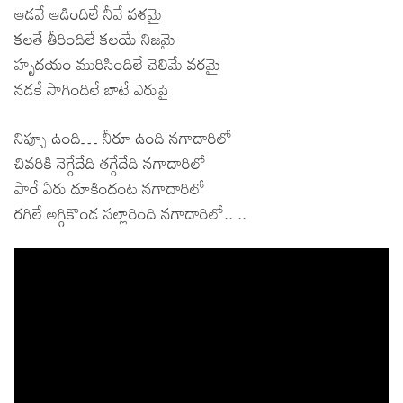
ఆడవే ఆడిందిలే నీవే వశమై
కలతే తీరిందిలే కలయే నిజమై
హృదయం మురిసిందిలే చెలిమే వరమై
నడకే సాగిందిలే బాటే ఎరుపై
నిప్పూ ఉంది… నీరూ ఉంది నగాదారిలో
చివరికి నెగ్గేదేది తగ్గేదేది నగాదారిలో
పారే ఏరు దూకిందంట నగాదారిలో
రగిలే అగ్గికొండ సల్లారింది నగాదారిలో.. ..