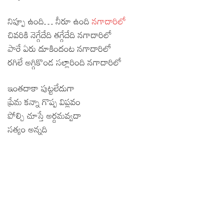
నిప్పూ ఉంది… నీరూ ఉంది
నగాదారిలో
చివరికి నెగ్గేదేది తగ్గేదేది నగాదారిలో
పారే ఏరు దూకిందంట నగాదారిలో
రగిలే అగ్గికొండ సల్లారింది నగాదారిలో
ఇంతదాకా పుట్టలేదుగా
ప్రేమ కన్నా గొప్ప విప్లవం
పోల్చి చూస్తే అర్దమవ్వదా
సత్యం అన్నది