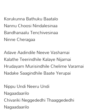
Korukunna Bathuku Baatalo
Nannu Choosi Nindalesinaa
Bandhanaalu Tenchivesinaa
Ninne Cheragaa
Adave Aadindile Neeve Vashamai
Kalathe Teerindhile Kalaye Nijamai
Hrudayam Murisindhile Chelime Varamai
Nadake Saagindhile Baate Yerupai
Nippu Undi Neeru Undi
Nagaadaarilo
Chivariki Neggededhi Thaaggededhi
Nagaadaarilo