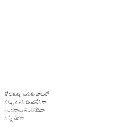
కోరుకున్న బతుకు బాటలో
నన్ను చూసి నిందలేసినా
బంధనాలు తెంచివేసినా
నిన్నే చేరగా