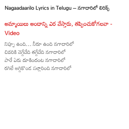
Nagaadaarilo Lyrics in Telugu – నగాదారిలో లిరిక్స్
Lyrics in Hindi – Movie Songs
Lyrics in Tamil – Devotional Songs
Kannada
Lyrics in Tamil – Movie Songs
Lyrics in Kannada – Movie Songs
అమ్మాయిలు అందాన్ని ఎర వేస్తారు, తప్పించుకోగలవా -
Video
నిప్పూ ఉంది… నీరూ ఉంది నగాదారిలో
చివరికి నెగ్గేదేది తగ్గేదేది నగాదారిలో
పారే ఏరు దూకిందంట నగాదారిలో
రగిలే అగ్గికొండ సల్లారింది నగాదారిలో