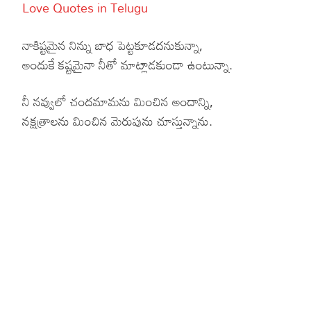
Love Quotes in Telugu
నాకిష్టమైన నిన్ను బాధ పెట్టకూడదనుకున్నా,
అందుకే కష్టమైనా నీతో మాట్లాడకుండా ఉంటున్నా.
నీ నవ్వులో చందమామను మించిన అందాన్ని,
నక్షత్రాలను మించిన మెరుపును చూస్తున్నాను.