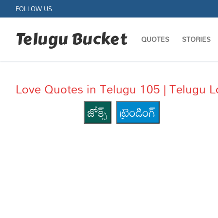
Skip
FOLLOW US
to
content
Telugu Bucket
QUOTES
STORIES
Love Quotes in Telugu 105 | Telugu 
జోక్స్
ట్రెండింగ్
Quotes
Stories
Jokes
Health