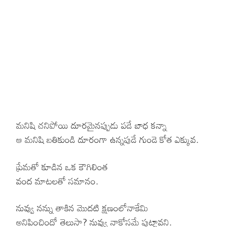
Hinduism
Lyrics in Hin
Tamil
Lyrics in Hin
Lyrics in Tam
Kannada
Lyrics in Tam
Lyrics in Ka
మనిషి చనిపోయి దూరమైనప్పుడు పడే బాధ కన్నా
ఆ మనిషి బతికుండి దూరంగా ఉన్నపుడే గుండె కోత ఎక్కువ.
ప్రేమతో కూడిన ఒక కౌగిలింత
వంద మాటలతో సమానం.
నువ్వు నన్ను తాకిన మొదటి క్షణంలోనాకేమి
అనిపించిందో తెలుసా? నువ్వు నాకోసమే పుట్టావని.