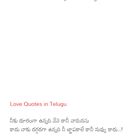
Love Quotes in Telugu
నీకు దూరంగా ఉన్నది నేనె కానీ నామనసు
కాదు నాకు దగ్గరగా ఉన్నది నీ జ్ఞాపకాలే కానీ నువ్వు కాదు..!