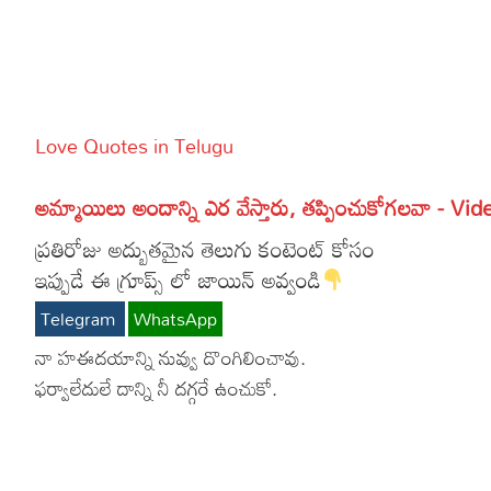
More
Dialogues
Contact
Sports
Gallery*
Love Quotes in Telugu
Poetry
Lyrics
అమ్మాయిలు అందాన్ని ఎర వేస్తారు, తప్పించుకోగలవా - Vid
Reviews
ప్రతిరోజు అద్బుతమైన తెలుగు కంటెంట్ కోసం
ఇప్పుడే ఈ గ్రూప్స్ లో జాయిన్ అవ్వండి
Movie Review
Food
Telegram
WhatsApp
Articles
నా హఈదయాన్ని నువ్వు దొంగిలించావు.
ఫర్వాలేదులే దాన్ని నీ దగ్గరే ఉంచుకో.
Facts
Devotional
Christianity
Hindi