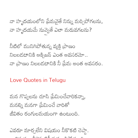
నా హృదయంలోని ప్రేమవైతే నిన్ను మర్చిపోగలను,
నా హృదయమే నువ్వైతే ఎలా మరువగలను?
నీటిలో మునిగిపోతున్న వ్యక్తి ప్రాణం
నిలబడటానికి ఆక్సిజన్ ఎంత అవసరమో..
నా ప్రాణం నిలబడటానికి నీ ప్రేమ అంత అవసరం.
Love Quotes in Telugu
మన గొప్పలను చూసి ప్రేమించేవారికన్నా,
మనల్ని మనగా ప్రేమించే వారితో
జీవితం రంగులమయంగా ఉంటుంది.
ఎవరూ మార్చలేని విషయం నీకొకటి చెప్దా.