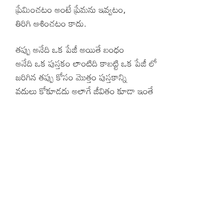
ప్రేమించటం అంటే ప్రేమను ఇవ్వటం,
తిరిగి ఆశించటం కాదు.
తప్పు అనేది ఒక పేజీ అయితే బంధం
అనేది ఒక పుస్తకం లాంటిది కాబట్టి ఒక పేజీ లో
జరిగిన తప్పు కోసం మొత్తం పుస్తకాన్ని
వదులు కోకూడదు అలాగే జీవితం కూడా ఇంతే