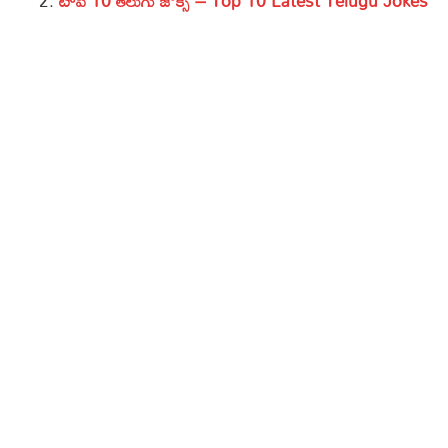
టాప్ 10 తెలుగు జోక్స్ – Top 10 Latest Telugu Jokes