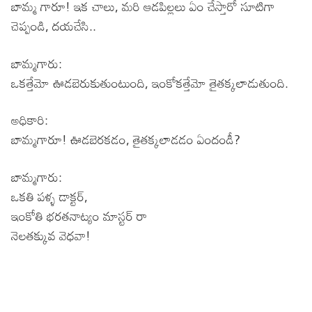
బామ్మ గారూ! ఇక చాలు, మరి ఆడపిల్లలు ఏం చేస్తారో సూటిగా
చెప్పండి, దయచేసి..
బామ్మగారు:
ఒకత్తేమో ఊడబెరుకుతుంటుంది, ఇంకోకత్తేమో తైతక్కలాడుతుంది.
అధికారి:
బామ్మగారూ! ఊడబెరకడం, తైతక్కలాడడం ఏందండీ?
బామ్మగారు:
ఒకతి పళ్ళ డాక్టర్,
ఇంకోతి భరతనాట్యం మాస్టర్ రా
నెలతక్కువ వెధవా!