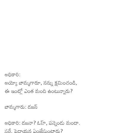
అధికారి:
అయ్యో బామ్మగారూ, నన్ను క్షమించండి,
ఈ ఇంట్లో ఎంత మంది ఉంటున్నారు?
బామ్మగారు: డజన్
అధికారి: డజనా? ఓహ్, పన్నెండు మందా.
సరే, పెద్దాయన ఏంజేస్తుంటారు?