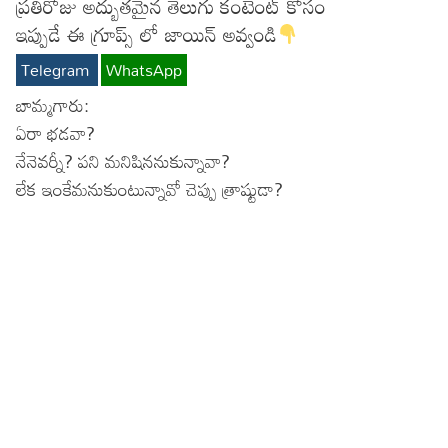
ప్రతిరోజు అద్బుతమైన తెలుగు కంటెంట్ కోసం
Lyrics in Hindi – Movie Songs
Lyrics in Tamil – Devotional Songs
Kannada
ఇప్పుడే ఈ గ్రూప్స్ లో జాయిన్ అవ్వండి
Telegram
WhatsApp
Lyrics in Tamil – Movie Songs
Lyrics in Kannada – Movie Songs
బామ్మగారు:
ఏరా భడవా?
నేనెవర్నీ? పని మనిషిననుకున్నావా?
లేక ఇంకేమనుకుంటున్నావో చెప్పు త్రాష్టుడా?