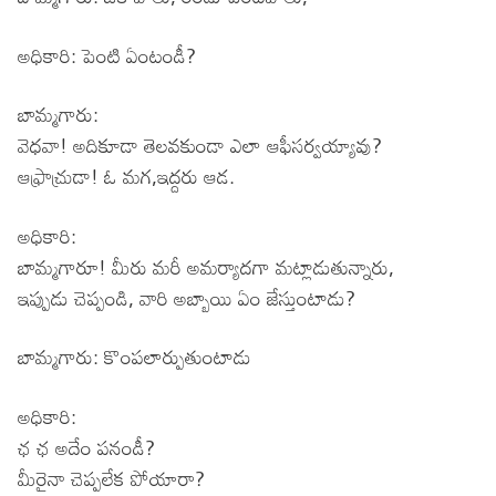
అధికారి: పెంటి ఏంటండీ?
బామ్మగారు:
వెధవా! అదికూడా తెలవకుండా ఎలా ఆఫీసర్వయ్యావు?
ఆఫ్రాచ్రుడా! ఓ మగ,ఇద్దరు ఆడ.
అధికారి:
బామ్మగారూ! మీరు మరీ అమర్యాదగా మట్లాడుతున్నారు,
ఇప్పుడు చెప్పండి, వారి అబ్బాయి ఏం జేస్తుంటాడు?
బామ్మగారు: కొంపలార్పుతుంటాడు
అధికారి:
ఛ ఛ అదేం పనండీ?
మీరైనా చెప్పలేక పోయారా?