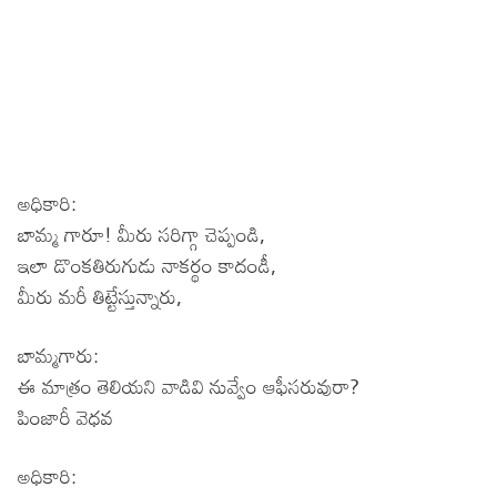
అధికారి:
బామ్మ గారూ! మీరు సరిగ్గా చెప్పండి,
ఇలా డొంకతిరుగుడు నాకర్థం కాదండీ,
మీరు మరీ తిట్టేస్తున్నారు,
బామ్మగారు:
ఈ మాత్రం తెలియని వాడివి నువ్వేం ఆఫీసరువురా?
పింజారీ వెధవ
అధికారి: