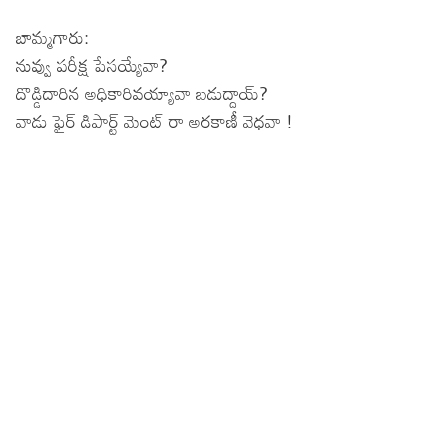
బామ్మగారు:
నువ్వు పరీక్ష పేసయ్యేవా?
దొడ్డిదారిన అధికారివయ్యావా బడుద్దాయ్?
వాడు ఫైర్ డిపార్ట్ మెంట్ రా అరకాణీ వెధవా !