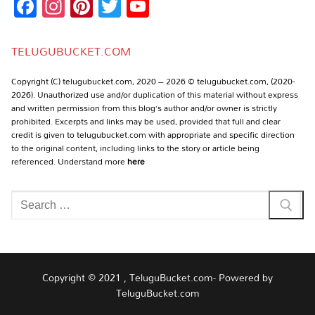
Facebook
Instagram
Pinterest
Twitter
YouTube
Channel
TELUGUBUCKET.COM
Copyright (C) telugubucket.com, 2020 – 2026 © telugubucket.com, (2020-
2026). Unauthorized use and/or duplication of this material without express
and written permission from this blog’s author and/or owner is strictly
prohibited. Excerpts and links may be used, provided that full and clear
credit is given to telugubucket.com with appropriate and specific direction
to the original content, including links to the story or article being
referenced. Understand more
here
Search
for:
Copyright © 2021 , TeluguBucket.com- Powered by
TeluguBucket.com