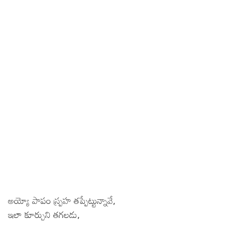
అయ్యో పాపం స్ప్రహ తప్పేట్టున్నావే,
ఇలా కూర్చుని తగలడు,