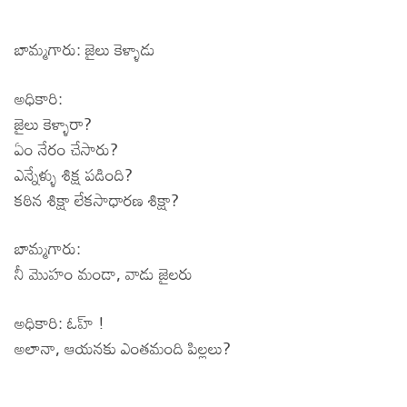
బామ్మగారు: జైలు కెళ్ళాడు
అధికారి:
జైలు కెళ్ళారా?
ఏం నేరం చేసారు?
ఎన్నేళ్ళు శిక్ష పడింది?
కఠిన శిక్షా లేకసాధారణ శిక్షా?
బామ్మగారు:
నీ మెుహం మండా, వాడు జైలరు
అధికారి: ఓహ్ !
అలానా, ఆయనకు ఎంతమంది పిల్లలు?