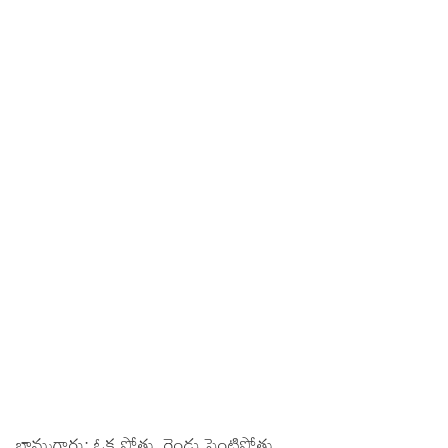
బామ్మగారు: ఓక పోతు, రెండు పెంటిపోతు,