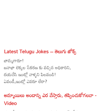
Sports
Gallery*
Poetry
Lyrics
Reviews
Latest Telugu Jokes – తెలుగు జోక్స్
Movie Reviews
Food
బామ్మగారూ!
Articles
జనాభా లెక్కల సేకరణ కు వచ్చిన అధికారిని,
దయచేసి ఇంట్లో వాళ్ళని పిలవండి!
Facts
ఏవండీ,ఇంట్లో ఎవరూ లేరా?
Devotional
అమ్మాయిలు అందాన్ని ఎర వేస్తారు, తప్పించుకోగలవా -
Christianity
Hindi
Video
Hinduism
Lyrics in Hindi – Devotional Songs
Tamil