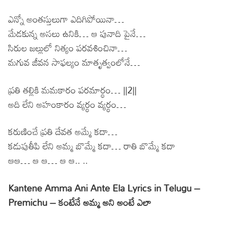
ఎన్నో అంతస్తులుగా ఎదిగిపోయినా…
మేడకున్న అసలు ఉనికి… ఆ పునాది పైనే…
సిరుల జల్లులో నిత్యం పరవశించినా…
మగువ జీవన సాఫల్యం మాతృత్వంలోనే…
ప్రతి తల్లికి మమకారం పరమార్థం… ||2||
అది లేని అహంకారం వ్యర్థం వ్యర్థం…
కరుణించే ప్రతి దేవత అమ్మే కదా…
కడుపుతీపి లేని అమ్మ బొమ్మే కదా… రాతి బొమ్మే కదా
ఆఆ… ఆ ఆ… ఆ ఆ.. ..
Kantene Amma Ani Ante Ela Lyrics in Telugu –
Premichu – కంటేనే అమ్మ అని అంటే ఎలా