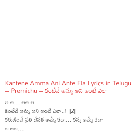
Sports
Gallery*
Poetry
Lyrics
Reviews
Movie Reviews
Food
Articles
Kantene Amma Ani Ante Ela Lyrics in Telugu
– Premichu – కంటేనే అమ్మ అని అంటే ఎలా
Facts
ఆ ఆ… ఆఆ ఆ
Devotional
కంటేనే అమ్మ అని అంటే ఎలా..! ||2||
కరుణించే ప్రతి దేవత అమ్మే కదా… కన్న అమ్మే కదా
Christianity
Hindi
ఆ ఆఆ…
Hinduism
Lyrics in Hindi – Devotional Songs
Tamil