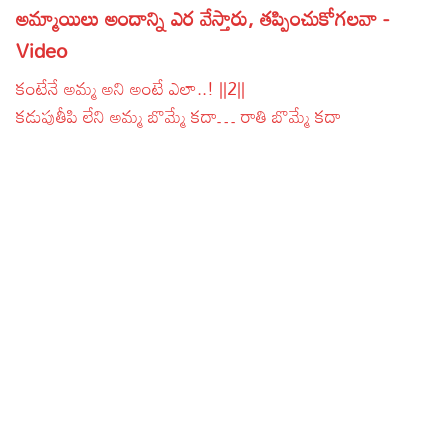
అమ్మాయిలు అందాన్ని ఎర వేస్తారు, తప్పించుకోగలవా -
Lyrics in Hindi – Movie Songs
Lyrics in Tamil – Devotional Songs
Kannada
Video
Lyrics in Tamil – Movie Songs
Lyrics in Kannada – Movie Songs
కంటేనే అమ్మ అని అంటే ఎలా..! ||2||
కడుపుతీపి లేని అమ్మ బొమ్మే కదా… రాతి బొమ్మే కదా