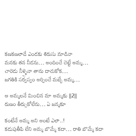
కణకణలాడే ఎండకు శిరుసు మాడినా
మనకు తన నీడను… అందించే చెట్టే అమ్మ…
చారెడు నీళ్ళైనా తాను దాచుకోక…
జగతికి సర్వస్వం అర్పించే మబ్బే అమ్మ…
ఆ అమ్మలనే మించిన మా అమ్మకు ||2||
రుణం తీర్చుకోలేను… ఏ జన్మకూ
కంటేనే అమ్మ అని అంటే ఎలా..!
కడుపుతీపి లేని అమ్మ బొమ్మే కదా… రాతి బొమ్మే కదా