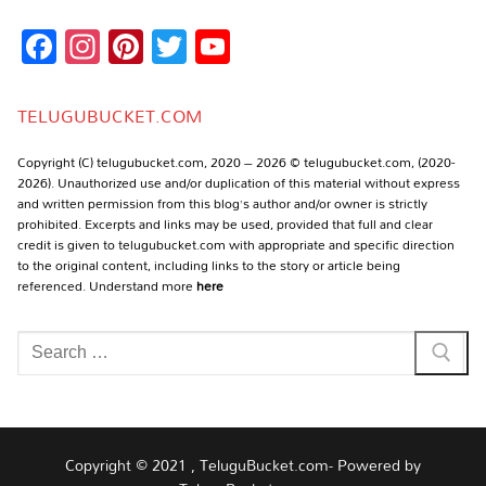
Facebook
Instagram
Pinterest
Twitter
YouTube
Channel
TELUGUBUCKET.COM
Copyright (C) telugubucket.com, 2020 – 2026 © telugubucket.com, (2020-
2026). Unauthorized use and/or duplication of this material without express
and written permission from this blog’s author and/or owner is strictly
prohibited. Excerpts and links may be used, provided that full and clear
credit is given to telugubucket.com with appropriate and specific direction
to the original content, including links to the story or article being
referenced. Understand more
here
Search
for:
Copyright © 2021 , TeluguBucket.com- Powered by