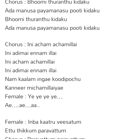
Chorus : Bhoomi thuranthu kidaku
Ada manusa payamanasu pooti kidaku
Bhoomi thuranthu kidaku
Ada manusa payamanasu pooti kidaku
Chorus : Ini acham achamillai
Ini adimai ennam illai
Ini acham achamillai
Ini adimai ennam illai
Nam kaalam ingae koodipochu
Kanneer michamillaiyae
Female : Ye ye ye ye…
Ae….ae…aa..
Female : Inba kaatru veesatum
Ettu thikkum paravattum
Chorus : Paravattum paravattum