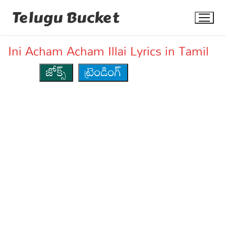
Skip
Telugu Bucket
to
content
Ini Acham Acham Illai Lyrics in Tamil
జోక్స్
ట్రెండింగ్
Quotes
Stories
Jokes
Health
More
Dialogues
Contact