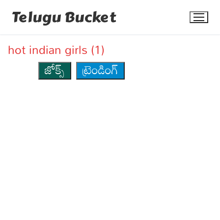
Skip
Telugu Bucket
to
content
hot indian girls (1)
జోక్స్
ట్రెండింగ్
Quotes
Stories
Jokes
Health
More
Dialogues
Contact