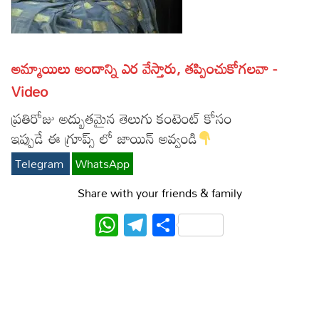
Lyrics in Hindi – Movie Songs
Lyrics in Tamil – Devotional Songs
Kannada
Lyrics in Tamil – Movie Songs
Lyrics in Kannada – Movie Songs
అమ్మాయిలు అందాన్ని ఎర వేస్తారు, తప్పించుకోగలవా -
Video
ప్రతిరోజు అద్బుతమైన తెలుగు కంటెంట్ కోసం
ఇప్పుడే ఈ గ్రూప్స్ లో జాయిన్ అవ్వండి
Telegram
WhatsApp
Share with your friends & family
WhatsApp
Telegram
Share