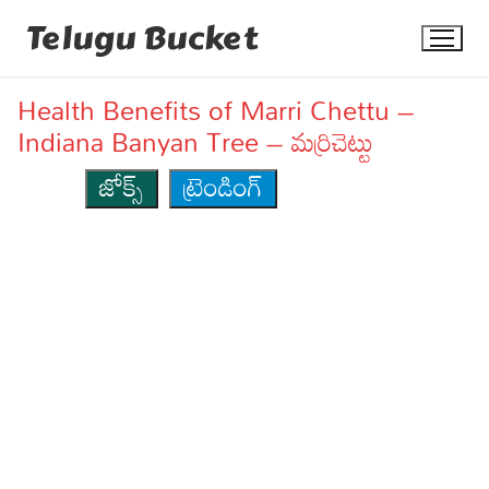
Skip
Telugu Bucket
to
content
Health Benefits of Marri Chettu –
Indiana Banyan Tree – మర్రిచెట్టు
జోక్స్
ట్రెండింగ్
Quotes
Stories
Jokes
Health
More
Dialogues
Contact