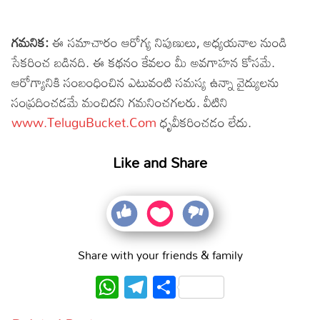
గమనిక:
ఈ సమాచారం ఆరోగ్య నిపుణులు, అధ్యయనాల నుండి
సేకరించ బడినది. ఈ కథనం కేవలం మీ అవగాహన కోసమే.
ఆరోగ్యానికి సంబంధించిన ఎటువంటి సమస్య ఉన్నా వైద్యులను
సంప్రదించడమే మంచిదని గమనించగలరు. వీటిని
www.TeluguBucket.Com
ధృవీకరించడం లేదు.
Like and Share
Share with your friends & family
WhatsApp
Telegram
Share