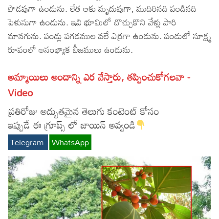
పొడవుగా ఉండును. లేత ఆకు మృదువుగా, ముదిరినది పండినది
Lyrics in Hindi – Movie Songs
Lyrics in Tamil – Devotional Songs
Kannada
పెళుసుగా ఉండును. ఇవి భూమిలో చొచ్చుకొని వేళ్లు పారి
Lyrics in Tamil – Movie Songs
మానగును. పండ్లు పగడముల వలే ఎర్రగా ఉండును. పండులో సూక్ష్మ
Lyrics in Kannada – Movie Songs
రూపంలో అసంఖ్యాక బీజములు ఉండును.
అమ్మాయిలు అందాన్ని ఎర వేస్తారు, తప్పించుకోగలవా -
Video
ప్రతిరోజు అద్బుతమైన తెలుగు కంటెంట్ కోసం
ఇప్పుడే ఈ గ్రూప్స్ లో జాయిన్ అవ్వండి
Telegram
WhatsApp