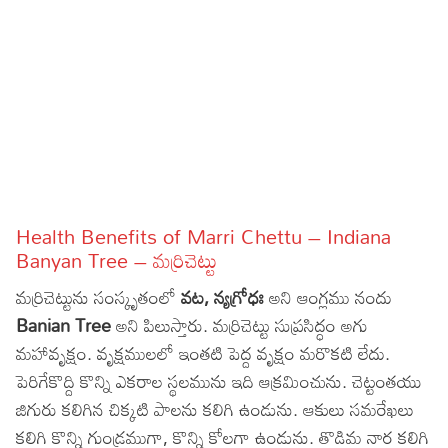
Sports
Gallery*
Poetry
Lyrics
Reviews
Movie Reviews
Food
Health Benefits of Marri Chettu – Indiana
Articles
Banyan Tree – మర్రిచెట్టు
మర్రిచెట్టును సంస్కృతంలో
వట, న్యగ్రోధః
అని ఆంగ్లము నందు
Facts
Banian Tree
అని పిలుస్తారు. మర్రిచెట్టు సుప్రసిద్ధం అగు
Devotional
మహావృక్షం. వృక్షములలో ఇంతటి పెద్ద వృక్షం మరొకటి లేదు.
పెరిగేకొద్ది కొన్ని ఎకరాల స్థలమును ఇది ఆక్రమించును. చెట్టంతయు
Christianity
Hindi
జిగురు కలిగిన చిక్కటి పాలను కలిగి ఉండును. ఆకులు సమరేఖలు
Hinduism
Lyrics in Hindi – Devotional Songs
Tamil
కలిగి కొన్ని గుండ్రముగా, కొన్ని కోలగా ఉండును. తొడిమ నార కలిగి