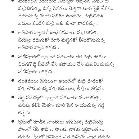
ముఖంపైన మొటిమల సమస్యతో ఇబ్బంది పడువారు
మర్రిచిగుళ్ళు, చిన్న సెనగలు మెత్తగా నూరి పైకి లేపనం
చేయుచున్న మంచి ఫలితం ఉండును. మర్రిచిగుళ్ల
బదులు పండిన మర్రి ఆకు కూడా వాడవచ్చు .
అతిసార వ్యాధితో బాధపడువారు మర్రిచిగుళ్లు
బియ్యం కడుగుతో నూరి మజ్జిగతో తీసుకొనుచున్న
అతిసార వ్యాధి తగ్గును.
నోటిపూతతో ఇబ్బంది పడువారు లేత మర్రి ఊడలు
చిదగగొట్టి నీటిలో వేసి కషాయం చేసి పుక్కిలించుచున్న
నోటిపూతలు తగ్గును.
దంతములు వదులుగా అయినచో మర్రి ఊడలతో
పళ్లు తొముచున్న పళ్లు కదులుట, తీపులు తగ్గును.
గజ్జి సమస్యతో ఇబ్బంది పడువారు మర్రిచిగుళ్లు,
పసుపు కలిపి మెత్తగా నూరి పైన రాయుచున్న గజ్జి
తగ్గును.
క్తముతో కూడిన వాంతులు అగుచున్న మర్రిపండ్లు
పాలలో వేసి కాచి ఆ పాలను తాగిన రక్తవాంతులు
తగ్గును. స్త్రీలలో కనిపించే ఎర్ర కుసుమ వ్యాధి తగ్గును.