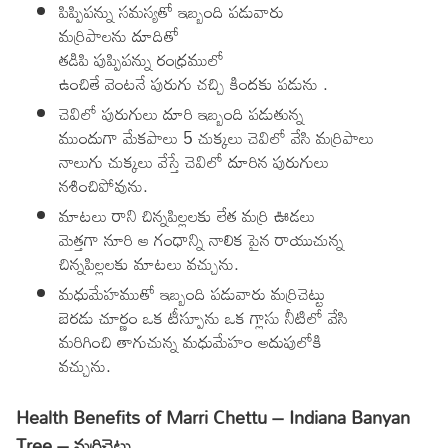
పిప్పిపన్ను సమస్యతో ఇబ్బంది పడువారు
మర్రిపాలను దూదితో
తడిపి పుప్పిపన్ను రంధ్రములో
ఉంచితే వెంటనే పురుగు చచ్చి కిందకు పడును .
చెవిలో పురుగులు దూరి ఇబ్బంది పడుతున్న
ముందుగా మేకపాలు 5 చుక్కలు చెవిలో వేసి మర్రిపాలు
నాలుగు చుక్కలు వేస్తే చెవిలో దూరిన పురుగులు
నశించిపోవును.
మాటలు రాని చిన్నపిల్లలకు లేత మర్రి ఊడలు
మెత్తగా నూరి ఆ గంధాన్ని నాలిక పైన రాయుచున్న
చిన్నపిల్లలకు మాటలు వచ్చును.
మధుమేహముతో ఇబ్బంది పడువారు మర్రిచెట్టు
బెరడు చూర్ణం ఒక టీస్పూను ఒక గ్లాసు నీటిలో వేసి
మరిగించి తాగుచున్న మధుమేహం అదుపులోకి
వచ్చును.
Health Benefits of Marri Chettu – Indiana Banyan
Tree – మర్రిచెట్టు