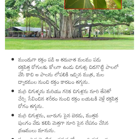
ముందుగా రక్తం పడి ఆ తరువాత మలము పడు
రక్తపిత్త రోగులకు కోలగా ఉండు చిగుళ్లు చిదగొట్టి పాలలో
వేసి కాచి ఆ పాలను లోపలికి ఇచ్చిన ముత్ర, మల
ద్వారముల నుంచి రక్తం కారటం తగ్గును.
మర్రి చిగుళ్ళను మరియు గరిక చిగుళ్లను నూరి తేనెతో
చేర్చి సేవించిన శరీరం నుంచి రక్తం బయటకి వెళ్లే రక్తపిత్త
రోగం తగ్గును.
మర్రి చిగుళ్లను, బూరుగు పైన బెరడు, ముత్తవ
పులగం వేరు కలిపి మెత్తగా నూరి పైన లేపనం చేసిన
వ్రణములు మానును.