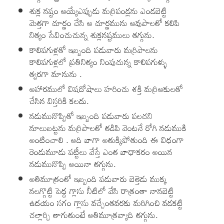
శుక్ల నష్టం ఆయ్యేఎప్పుడు మర్రిపండ్లను ఎండబెట్టి
మెత్తగా చూర్ణం చేసి ఆ చూర్ణమును ఆవుపాలతో కలిపి
నిత్యం సేవించుచున్న శుక్లనష్టములు తగ్గును.
కాలిపగుళ్లతో ఇబ్బంది పడువారు మర్రిపాలను
కాలిపగుళ్లలో ప్రతినిత్యం నింపుచున్న కాలిపగుళ్ళు
త్వరగా మానును .
ఆహారములో విషదోషాలు హరించు శక్తి మర్రిఆకులతో
చేసిన విస్తరికి కలదు.
నడుమునొప్పితో ఇబ్బంది పడువారు పలచని
నూలుబట్టను మర్రిపాలతో తడిపి వెంటనే రోగి నడుముకి
అంటించాలి . అది బాగా అతుక్కిపోతుంది ఈ విధంగా
రెండుమూడు పట్టీలు వేస్తే ఎంత బాధాకరం అయిన
నడుమునొప్పి అయినా తగ్గును.
అతిమూత్రంతో ఇబ్బంది పడువారు బెత్తెడు ముక్క
నలగ్గొట్టి పెద్ద గ్లాసు నీటిలో వేసి రాత్రంతా నానబెట్టి
ఉదయం సగం గ్లాసు వచ్చేంతవరకు మరిగించి వడకట్టి
చల్లార్చి తాగుతుంటే అతిమూత్రవ్యాది తగ్గును.