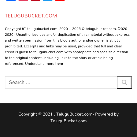
Channel
TELUGUBUCKET.COM
Copyright (C) telugubucket.com, 2020 – 2026 © telugubucket.com, (2020-
2026). Unauthorized use and/or duplication of this material without express
and written permission from this blog’s author and/or owner is strictly
prohibited. Excerpts and links may be used, provided that full and clear
credit is given to telugubucket.com with appropriate and specific direction
to the original content, including links to the story or article being
referenced. Understand more
here
Search
for:
Copyright © 2021 , TeluguBucket.com- Powered by
TeluguBucket.com