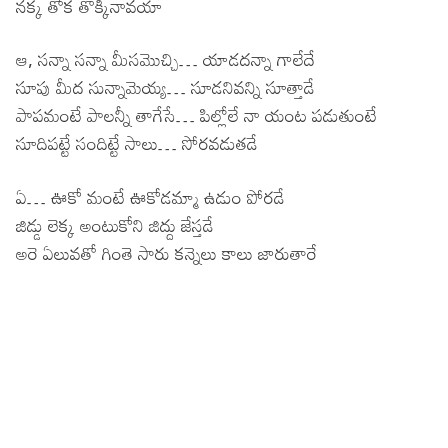
నక్క తోక తొక్కినావయా
ఆ, సన్నా సన్నా మీసమొచ్చి… యాడదన్నా గాలేదే
సూపు మీద సున్నామెయ్య… సూడనివన్ని సూత్తాడే
పాపమంటే పాలన్నీ తాగేసే… పిల్లోలే నా యంట పడుతుంటే
సూదిపట్టే సందిట్టే సాలు… సోరవడుతడే
ఏ… ఊకో మంటే ఊకోడమ్మా ఉడుం పోరడే
జిడ్డు లెక్క అంటుకోని జిద్దు జేస్తడే
అరె ఏలువతో గింతె సారు కన్నెలు కాలు జారుతారే