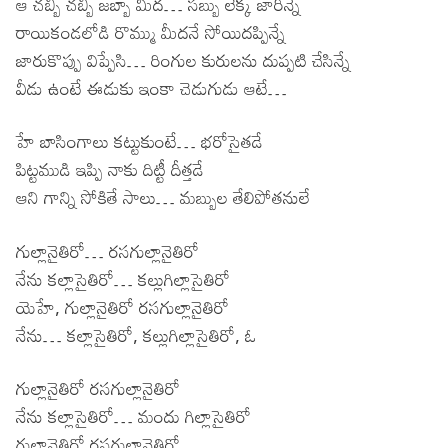
ఆ చబ్బీ చబ్బీ జబ్బా మీద… సబ్బు లెక్క జారిన్నే
రాయికండలోడి రొమ్ము మీదనే సోయిదప్పిన్నే
జారుకొప్పు విప్పేసి… రింగుల కురులను దుప్పటి చేసిన్నే
వీడు ఉంటే ఈడుకు ఇంకా చెడుగుడు ఆటే…
హే బాసింగాలు కట్టుకుంటే… భరోసైతడే
పిట్టముడి ఇప్పి నాకు దిట్టీ దీత్తడే
ఆని గాన్ని సోకితే సాలు… మబ్బుల తేలిపోతనులే
గుల్లానైతిరో… రసగుల్లానైతిరో
నేను కల్లాసైతిరో… కల్లుగిల్లాసైతిరో
యెహే, గుల్లానైతిరో రసగుల్లానైతిరో
నేను… కల్లాసైతిరో, కల్లుగిల్లాసైతిరో, ఓ
గుల్లానైతిరో రసగుల్లానైతిరో
నేను కల్లాసైతిరో… మందు గిల్లాసైతిరో
గుల్లానైతిరో రసగుల్లానైతిరో