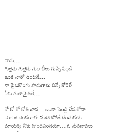
వాడు…
గుల్లెడు గుల్లెడు గులాబీలు గుప్పే పిల్లడే
ఇంక నాతో ఉంటడే…
నా పైటకొంగు పాడుగాను నిన్నే కోరెలే
నీకు గులామైతిలే…
కో కో కో కోతి బావ… ఇంకా పెండ్లి చేసుకోవా
బె బె బె బెండకాయ ముదిరిపోతే దండుగయ
మాయక్క నీకు దొండపండయా… ఓ మేనబావలు