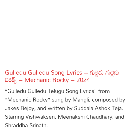
Sports
Gallery*
Poetry
Lyrics
Reviews
Movie Reviews
Food
Gulledu Gulledu Song Lyrics – గుల్లెడు గుల్లెడు
Articles
లిరిక్స్ – Mechanic Rocky – 2024
“Gulledu Gulledu Telugu Song Lyrics” from
Facts
“Mechanic Rocky” sung by Mangli, composed by
Devotional
Jakes Bejoy, and written by Suddala Ashok Teja.
Starring Vishwaksen, Meenakshi Chaudhary, and
Christianity
Hindi
Shraddha Srinath.
Hinduism
Lyrics in Hindi – Devotional Songs
Tamil