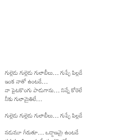
గుల్లెడు గుల్లెడు గులాబీలు… గుప్పే పిల్లడే
ఇంక నాతో ఉంటడే…
నా పైటకొంగు పాడుగాను… నిన్నే కోరెలే
నీకు గులామైతిలే…
గుల్లెడు గుల్లెడు గులాబీలు… గుప్పే పిల్లడే
నడుమూ గీరుతూ… ఒడ్డాణమై ఉంటడే