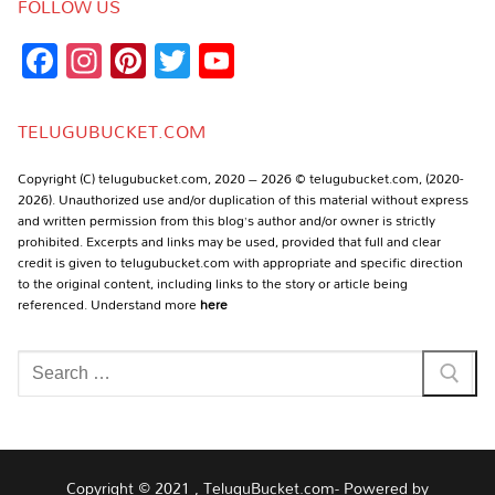
FOLLOW US
Facebook
Instagram
Pinterest
Twitter
YouTube
Channel
TELUGUBUCKET.COM
Copyright (C) telugubucket.com, 2020 – 2026 © telugubucket.com, (2020-
2026). Unauthorized use and/or duplication of this material without express
and written permission from this blog’s author and/or owner is strictly
prohibited. Excerpts and links may be used, provided that full and clear
credit is given to telugubucket.com with appropriate and specific direction
to the original content, including links to the story or article being
referenced. Understand more
here
Search
for:
Copyright © 2021 , TeluguBucket.com- Powered by