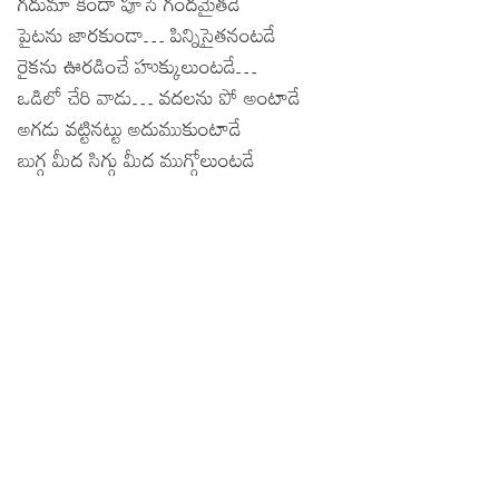
గదుమా కిందా పూసే గందమైతడే
పైటను జారకుండా… పిన్నిసైతనంటడే
రైకను ఊరడించే హుక్కులుంటడే…
ఒడిలో చేరి వాడు… వదలను పో అంటాడే
అగడు వట్టినట్టు అదుముకుంటాడే
బుగ్గ మీద సిగ్గు మీద ముగ్గోలుంటడే