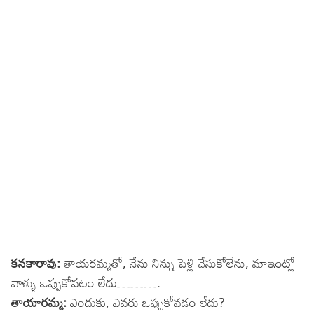
కనకారావు:
తాయరమ్మతో, నేను నిన్ను పెళ్లి చేసుకోలేను, మాఇంట్లో
వాళ్ళు ఒప్పుకోవటం లేదు……….
తాయారమ్మ:
ఎందుకు, ఎవరు ఒప్పుకోవడం లేదు?