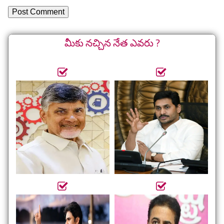
మీకు నచ్చిన నేత ఎవరు ?