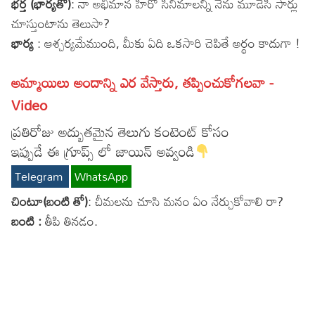
భర్త (భార్యతో)
: నా అభిమాన హీరో సినిమాలన్నీ నేను మూడేసి సార్లు
Lyrics in Hindi – Movie Songs
Lyrics in Tamil – Devotional Songs
Kannada
చూస్తుంటాను తెలుసా?
భార్య
: ఆశ్చర్యమేముంది, మీకు ఏది ఒకసారి చెపితే అర్థం కాదుగా !
Lyrics in Tamil – Movie Songs
Lyrics in Kannada – Movie Songs
అమ్మాయిలు అందాన్ని ఎర వేస్తారు, తప్పించుకోగలవా -
Video
ప్రతిరోజు అద్బుతమైన తెలుగు కంటెంట్ కోసం
ఇప్పుడే ఈ గ్రూప్స్ లో జాయిన్ అవ్వండి
Telegram
WhatsApp
చింటూ(బంటి తో)
: చీమలను చూసి మనం ఏం నేర్చుకోవాలి రా?
బంటి :
తీపి తినడం.