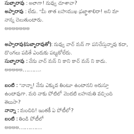
సుబ్బారావు
: అలాగా! నువ్వు చూశావా?
అప్పారావు
: లేదు. “మీ తాత బహుముఖ ప్రజ్ఞాశాలిరా! అని మా
నాన్న చెబుతుంటారు.
ఆఆఆఆఆఆఅ
అప్పారావు(సుబ్బారావుతో)
: నువ్వు వాచ్ మన్ గా పనిచేస్తున్నావు కదా,
దొంగలు పడితే ఎందుకు పట్టుకోలేదు.
సుబ్బారావు :
నేను వాచ్ మన్ ని కాని కాచ్ మన్ ని కాదు.
ఆఆఆఆఆ……….
బంటి :
“నాన్నా! నేను ఎక్కువ తింటూ ఉంటానని అరుస్తూ
ఉంటావుగా. మరి నాకు పోటిలో మొదటి బహుమతి వచ్చింది
తెలుసా?
నాన్నా :
మంచిది! ఇంతకీ ఏ పోటీలో?
బంటి :
తిండి పోటీలో
ఆఆఆఆ…………