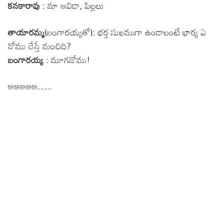
కనకారావు
: మా ఆవిడా, పిల్లలు
తాయారమ్మ
(బంగారయ్యతో): భర్త సుఖముగా ఉండాలంటే భార్య ఏ
నోము చేస్తే మంచిది?
బంగారయ్య
: మూగనోము!
ఆఆఆఆఆ…..