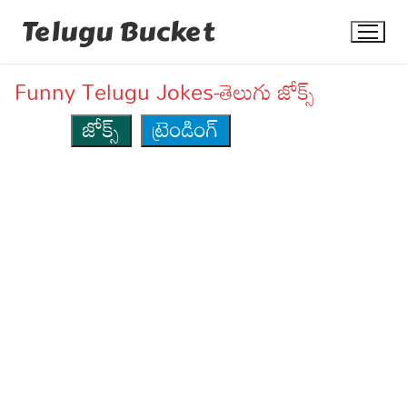
Skip
Telugu Bucket
to
content
Funny Telugu Jokes-తెలుగు జోక్స్
జోక్స్
ట్రెండింగ్
Quotes
Stories
Jokes
Health
More
Dialogues
Contact