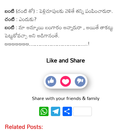
బంటి
(చంటి తో) : పెళ్లిచూపులకు వెళితే తన్ని పంపించారురా.
చంటి
: ఎందుకు?
బంటి
: మా అమ్మాయి బంగారం అన్నారురా , అయితే తాకట్టు
పెట్టుకోవచ్చా అని అడిగానంతే.
ఆఆఆఆఆఆఆ…………………………..!
Like and Share
Share with your friends & family
WhatsApp
Telegram
Share
Related Posts: