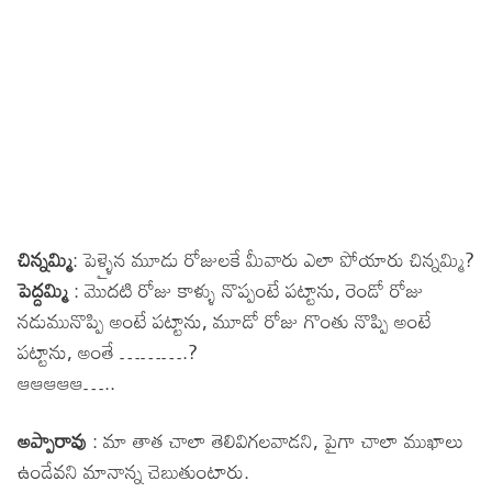
చిన్నమ్మి
: పెళ్ళైన మూడు రోజులకే మీవారు ఎలా పోయారు చిన్నమ్మి?
పెద్దమ్మి
: మొదటి రోజు కాళ్ళు నొప్పంటే పట్టాను, రెండో రోజు
నడుమునొప్పి అంటే పట్టాను, మూడో రోజు గొంతు నొప్పి అంటే
పట్టాను, అంతే ……….?
ఆఆఆఆఆ…..
అప్పారావు
: మా తాత చాలా తెలివిగలవాడని, పైగా చాలా ముఖాలు
ఉండేవని మానాన్న చెబుతుంటారు.