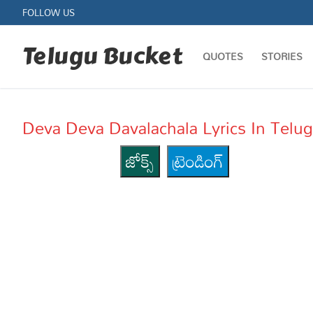
Skip
FOLLOW US
to
content
Telugu Bucket
QUOTES
STORIES
Deva Deva Davalachala Lyrics In Telu
జోక్స్
ట్రెండింగ్
Quotes
Stories
Jokes
Health