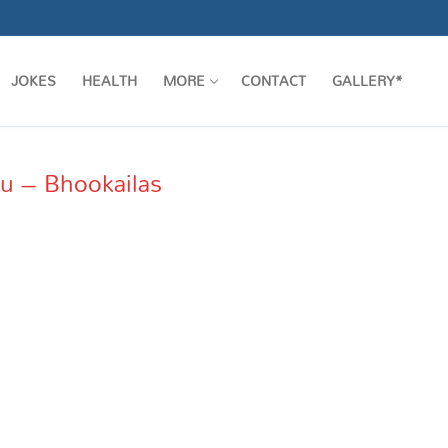
JOKES
HEALTH
MORE
CONTACT
GALLERY*
gu – Bhookailas