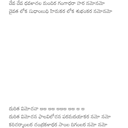
దేవ దేవ ధవళాచల మందిర గంగాధరా హర నమోనమో
దైవత లోక సుధాంబుధి హిమకర లోక శుభంకర నమోనమో
Hinduism
Lyrics in Hin
Tamil
Lyrics in Hin
Lyrics in Tam
Kannada
Lyrics in Tam
Lyrics in Ka
దురిత విమోచనా ఆఅ ఆఅ ఆఆఅ ఆఅ అ అ
దురిత విమోచన ఫాలవిలోచన పరమదయాకర నమో నమో
కరిచర్మాంబర చంద్రకళాధర సాంబ దిగంబర నమో నమో