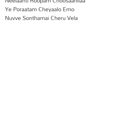
Neelaanti Roopam Choosaanilaa
Ye Poraatam Cheyaalo Emo
Nuvve Sonthamai Cheru Vela