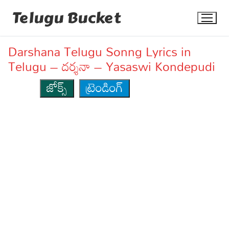
Skip
Telugu Bucket
to
content
Darshana Telugu Sonng Lyrics in
Telugu – దర్శనా – Yasaswi Kondepudi
జోక్స్
ట్రెండింగ్
Quotes
Stories
Jokes
Health
More
Dialogues
Contact