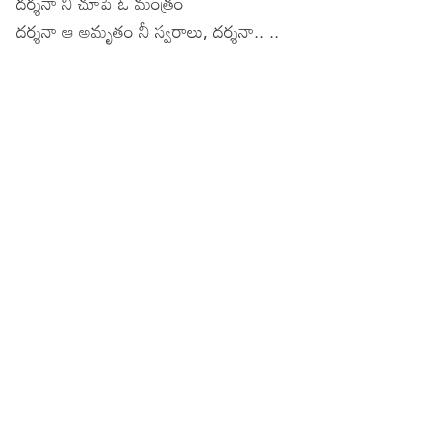
దర్శనా నీ చూపే ఓ మంత్రం
దర్శనా ఆ అమృతం నీ స్వరాలు, దర్శనా.. ..