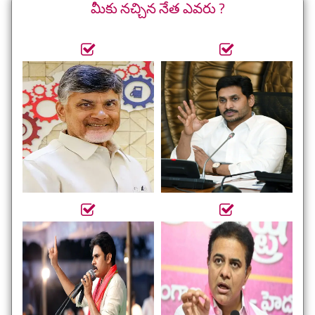
మీకు నచ్చిన నేత ఎవరు ?