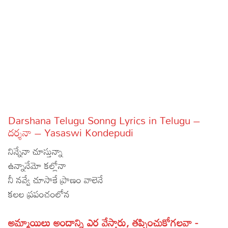
Sports
Gallery*
Poetry
Lyrics
Reviews
Movie Reviews
Food
Darshana Telugu Sonng Lyrics in Telugu –
Articles
దర్శనా – Yasaswi Kondepudi
నిన్నేనా చూస్తున్నా
Facts
ఉన్నానేమో కల్లోనా
Devotional
నీ నవ్వే చూసాకే ప్రాణం వాలెనే
కలల ప్రపంచంలోన
Christianity
Hindi
Hinduism
Lyrics in Hindi – Devotional Songs
Tamil
అమ్మాయిలు అందాన్ని ఎర వేస్తారు, తప్పించుకోగలవా -