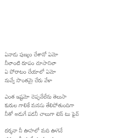
ఏనాడు పుణ్యం చేశానో ఏమో
నీలాంటి రూపం చూసానిలా
ఏ పోరాటం చేయాలో ఏమో
నువ్వే సొంతమై చేరు వేళా
ఎంత ఇష్టమో చెప్పనేలేను తెలుసా
కురుల గాలికే మనసు తేలిపోతుందిగా
నీతో అడుగే పడనీ చాలుగా టెన్ టు ఫైవ్
దర్శనా నీ ఊహలో మది ఊగెనే