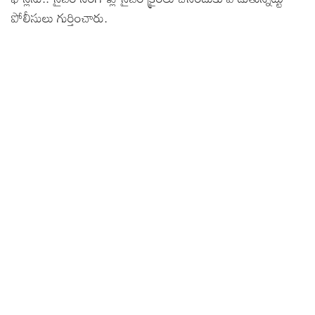
పోలీసులు గుర్తించారు.