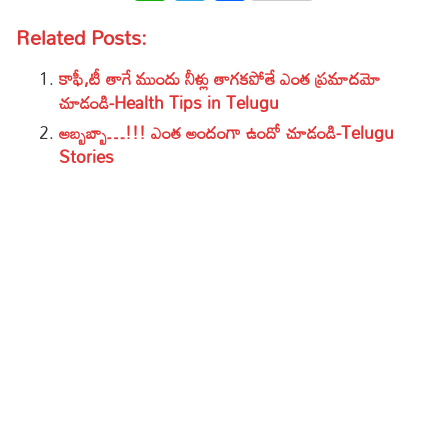
Related Posts:
కాఫీ,టీ తాగే ముందు నీళ్లు తాగకపోతే ఎంత ప్రమాదమో
చూడండి-Health Tips in Telugu
అబ్బబ్బా…!!! ఎంత అందంగా ఉందో చూడండి-Telugu
Stories