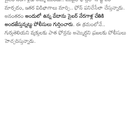
మార్చడం, ఇతర విడిభాగాలు మార్చి.. ఫోన్ పనిచేసేలా చేస్తున్నారు.
అనంతరం
అందులో ఉన్న డేటాను సైబర్ నేరగాళ్ల చేతికి
అందజేస్తున్నట్టు పోలీసులు గుర్తించారు
. ఈ క్రమంలోనే..
గుర్తుతెలియని వ్యక్తులకు పాత ఫోన్లను అమ్మొద్దని ప్రజలకు పోలీసులు
హెచ్చరిస్తున్నారు.