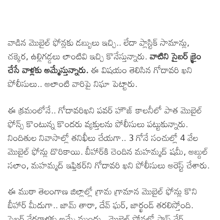
వాడిన మొబైల్ ఫోన్లకు డబ్బులు ఇచ్చి.. లేదా ప్లాస్టిక్ సామాన్లు,
చక్కెర, ఉల్లిగడ్డలు లాంటివి ఇచ్చి కొనేస్తున్నారు.
వాటిని సైబర్ క్రైం
చేసే వాళ్లకు అమ్మేస్తున్నారు.
ఈ విషయం తెలిసిన గోదావరి ఖని
పోలీసులు.. అలాంటి వారిపై నిఘా పెట్టారు.
ఈ క్రమంలోనే.. గోదావరిఖని పవర్ హౌజ్ కాలనీలో పాత మొబైల్
ఫోన్స్ కొంటున్న కొందరు వ్యక్తులను పోలీసులు పట్టుకున్నారు.
నిందితుల నివాసాల్లో తనిఖీలు చేయగా.. 3 గోనే సంచుల్లో 4 వేల
మొబైల్ ఫోన్లు దొరికాయి. బీహార్‌కి చెందిన మహమ్మద్ షమీ, అబ్దుల్
సలాం, మహమ్మద్ ఇఫ్తికర్‌ని గోదావరి ఖని పోలీసులు అరెస్ట్ చేశారు.
ఈ ముఠా తెలంగాణ జిల్లాల్లో గ్రామ గ్రామాన మొబైల్ ఫోన్లు కొని
బీహార్ మీదుగా.. జామ్ తారా, దేవ్ ఘర్, జార్ఖండ్ తరలిస్తోంది.
సైబర్ నేరగాళ్లకు అమ్మే ముందు.. మొబైల్ ఫోన్లలో సాప్ట్ వేర్