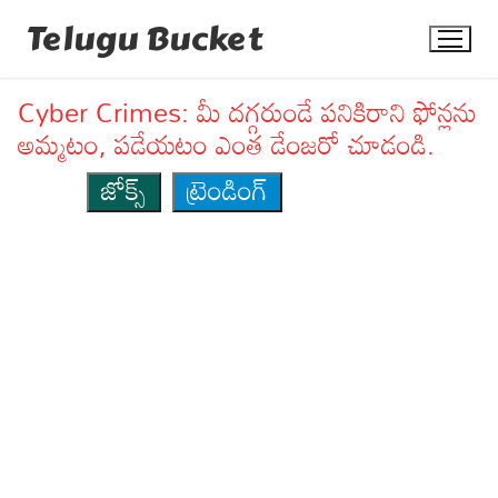
Skip
Telugu Bucket
to
content
Cyber Crimes: మీ దగ్గరుండే పనికిరాని ఫోన్లను
అమ్మటం, పడేయటం ఎంత డేంజరో చూడండి.
జోక్స్
ట్రెండింగ్
Quotes
Stories
Jokes
Health
More
Dialogues
Contact