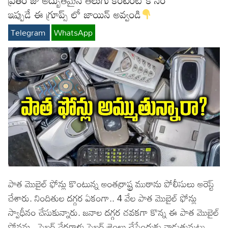
ఇప్పుడే ఈ గ్రూప్స్ లో జాయిన్ అవ్వండి
Lyrics in Hindi – Movie Songs
Lyrics in Tamil – Devotional Songs
Kannada
Telegram
WhatsApp
Lyrics in Tamil – Movie Songs
Lyrics in Kannada – Movie Songs
పాత మొబైల్ ఫోన్లు కొంటున్న అంతర్రాష్ట్ర ముఠాను పోలీసులు అరెస్ట్
చేశారు. నిందితుల దగ్గర ఏకంగా.. 4 వేల పాత మొబైల్ ఫోన్లు
స్వాధీనం చేసుకున్నారు. జనాల దగ్గర చవకగా కొన్న ఈ పాత మొబైల్
ఫోన్లను.. సైబర్ నేరగాళ్లు సైబర్ క్రైంలు చేసేందుకు వాడుతున్నట్టు