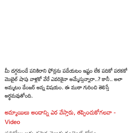
Sports
Gallery*
Poetry
Lyrics
Reviews
Movie Reviews
Food
మీ దగ్గరుండే పనికిరాని ఫోన్లను పడేయటం ఇష్టం లేక పదికో పరకకో
Articles
మొబైల్ షాపు వాళ్లకో వేరే ఎవరికైనా అమ్మేస్తున్నారా..? కానీ.. అలా
అమ్మటం డేంజర్ అన్న విషయం. ఈ ముఠా గురించి తెలిస్తే
Facts
అర్థమవుతోంది.
Devotional
అమ్మాయిలు అందాన్ని ఎర వేస్తారు, తప్పించుకోగలవా -
Christianity
Hindi
Video
Hinduism
Lyrics in Hindi – Devotional Songs
Tamil
ప్రతిరోజు అద్బుతమైన తెలుగు కంటెంట్ కోసం