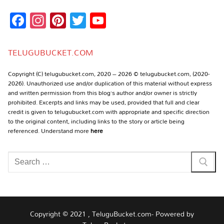
Facebook
Instagram
Pinterest
Twitter
YouTube
Channel
TELUGUBUCKET.COM
Copyright (C) telugubucket.com, 2020 – 2026 © telugubucket.com, (2020-
2026). Unauthorized use and/or duplication of this material without express
and written permission from this blog’s author and/or owner is strictly
prohibited. Excerpts and links may be used, provided that full and clear
credit is given to telugubucket.com with appropriate and specific direction
to the original content, including links to the story or article being
referenced. Understand more
here
Search
for:
Copyright © 2021 , TeluguBucket.com- Powered by