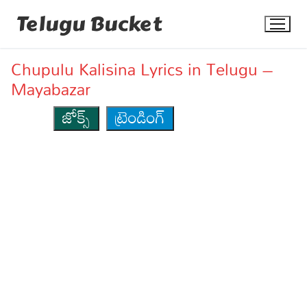
Skip
Telugu Bucket
to
content
Chupulu Kalisina Lyrics in Telugu –
Mayabazar
జోక్స్
ట్రెండింగ్
Quotes
Stories
Jokes
Health
More
Dialogues
Contact