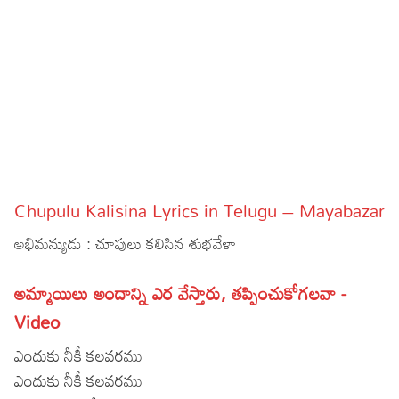
Sports
Gallery*
Poetry
Lyrics
Reviews
Movie Reviews
Food
Chupulu Kalisina Lyrics in Telugu – Mayabazar
Articles
అభిమన్యుడు : చూపులు కలిసిన శుభవేళా
Facts
అమ్మాయిలు అందాన్ని ఎర వేస్తారు, తప్పించుకోగలవా -
Devotional
Video
Christianity
Hindi
ఎందుకు నీకీ కలవరము
ఎందుకు నీకీ కలవరము
Hinduism
Lyrics in Hindi – Devotional Songs
Tamil