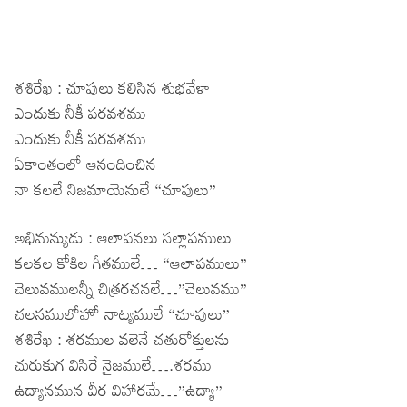
శశిరేఖ : చూపులు కలిసిన శుభవేళా
ఎందుకు నీకీ పరవశము
ఎందుకు నీకీ పరవశము
ఏకాంతంలో ఆనందించిన
నా కలలే నిజమాయెనులే “చూపులు”
అభిమన్యుడు : ఆలాపనలు సల్లాపములు
కలకల కోకిల గీతములే… “ఆలాపములు”
చెలువములన్నీ చిత్రరచనలే…”చెలువము”
చలనములోహో నాట్యములే “చూపులు”
శశిరేఖ : శరముల వలెనే చతురోక్తులను
చురుకుగ విసిరే నైజములే….శరము
ఉద్యానమున వీర విహారమే…”ఉద్యా”