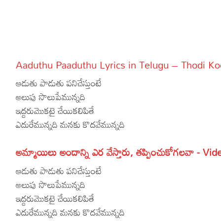
More
Dialogues
Contact
Sports
Gallery*
Aaduthu Paaduthu Lyrics in Telugu – Thodi Ko
Poetry
ఆడుతు పాడుతు పనిచేస్తుంటే
Lyrics
అలుపు సొలుపేమున్నది
ఇద్దరుమొకటై చేయికలిపితే
Reviews
ఎదురేమున్నది మనకు కొదవేమున్నది
Movie Review
Food
అమ్మాయిలు అందాన్ని ఎర వేస్తారు, తప్పించుకోగలవా - Vid
Articles
ఆడుతు పాడుతు పనిచేస్తుంటే
Facts
అలుపు సొలుపేమున్నది
Devotional
ఇద్దరుమొకటై చేయికలిపితే
ఎదురేమున్నది మనకు కొదవేమున్నది
Christianity
Hindi