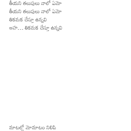
తీయని తలుపులు నాలో ఏమో
తీయని తలుపులు నాలో ఏమో
తికమక చేస్తూ ఉన్నవి
అహ… తికమక చేస్తూ ఉన్నవి
మాటల్లో మోమాటం నిలిపి