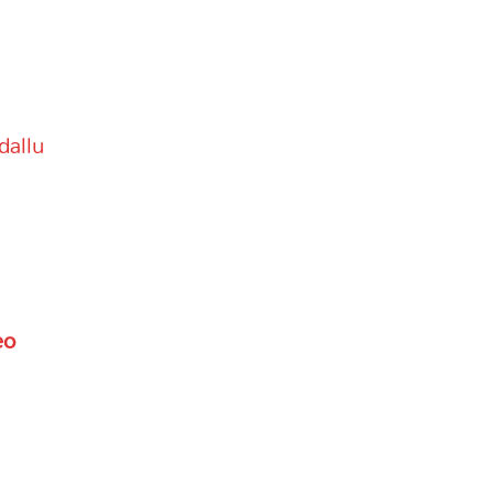
dallu
s
eo