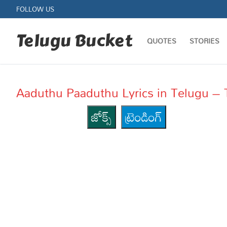
Skip
FOLLOW US
to
content
Telugu Bucket
QUOTES
STORIES
Aaduthu Paaduthu Lyrics in Telugu – 
జోక్స్
ట్రెండింగ్
Quotes
Stories
Jokes
Health