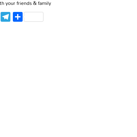
th your friends & family
WhatsApp
Telegram
Share