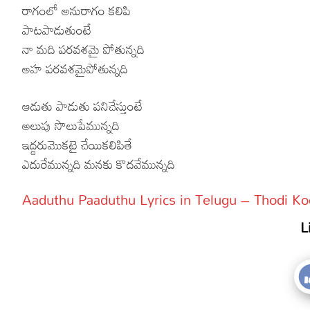
రాగంలో అనురాగం కలిపి
పాటపాడుతుంటే
నా మది పరవశమై పోతున్నది
అహ పరవశమైపోతున్నది
ఆడుతు పాడుతు పనిచేస్తుంటే
అలుపు సొలుపేమున్నది
ఇద్దరుమొకటై చేయికలిపితే
ఎదురేమున్నది మనకు కొదవేమున్నది
Aaduthu Paaduthu Lyrics in Telugu – Thodi Ko
L