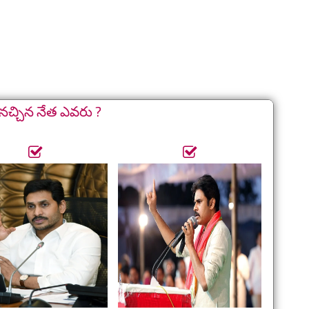
నచ్చిన నేత ఎవరు ?