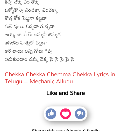
తస్స చెక్క ఏం తిక్క
ఒళ్ళోకొస్తా ఎంచక్కా ఎంచక్కా
కొత్త కోక పెట్టనా కట్టనా
మల్లె పూలు గిచ్చనా గుచ్చనా
అయ్య బాబోయ్ అమ్మనీ జిమ్మడ
ఆగలేను హత్తుకో పిల్లడా
అరె లాయి లప్ప గోలు గప్ప
ఆడుకుందాం చమ్మ చెక్క సై సై సై సై సై
Chekka Chekka Chemma Chekka Lyrics in
Telugu – Mechanic Alludu
Like and Share
Share with your friends & family