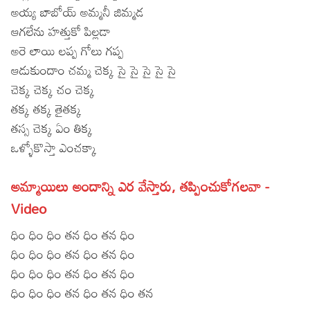
అయ్య బాబోయ్ అమ్మనీ జిమ్మడ
Lyrics in Hindi – Movie Songs
Lyrics in Tamil – Devotional Songs
Kannada
ఆగలేను హత్తుకో పిల్లడా
Lyrics in Tamil – Movie Songs
అరె లాయి లప్ప గోలు గప్ప
Lyrics in Kannada – Movie Songs
ఆడుకుందాం చమ్మ చెక్క సై సై సై సై సై
చెక్క చెక్క చం చెక్క
తక్క తక్క తైతక్క
తస్స చెక్క ఏం తిక్క
ఒళ్ళోకొస్తా ఎంచక్కా
అమ్మాయిలు అందాన్ని ఎర వేస్తారు, తప్పించుకోగలవా -
Video
ధిం ధిం ధిం తన ధిం తన ధిం
ధిం ధిం ధిం తన ధిం తన ధిం
ధిం ధిం ధిం తన ధిం తన ధిం
ధిం ధిం ధిం తన ధిం తన ధిం తన