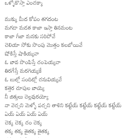
ఒళ్ళోకొస్తా ఎంచక్కా
ముక్కు మీద కోపం తగదంట
మగడా మడత కాజా ఇస్తా తినమంట
కాజా గీజా మనకు సరిపోవే
చెలియా సోకు సొంపు మొత్తం కలబోయివే
షోకిస్తే షాకియ్యవా
ఓ బావ సొంపిస్తే చంపెయ్యవా
తిరగేస్తే మరగెయ్యకే
ఓ బుల్లో సందిట్లో చనువియ్యవే
కత్తెర చూపుల బాయ్యె
నీ జిత్తులు చెల్లవురయ్యో
నా వెచ్చని మెళ్ళో పచ్చని తాళిని కట్టేయ్ కట్టేయ్ కట్టేయ్ కట్టేయ్
ఏయ్ ఏయ్ ఏయ్ ఏయ్
చెక్క చెక్క చం చెక్క
తక్క తక్క తైతక్క తైతక్క