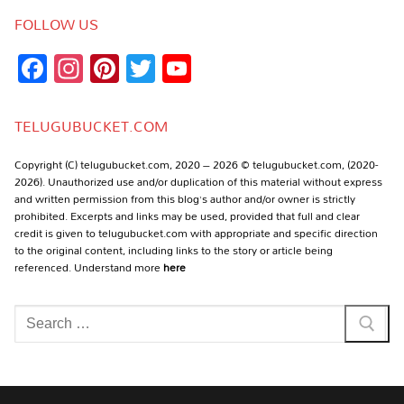
FOLLOW US
Facebook
Instagram
Pinterest
Twitter
YouTube
Channel
TELUGUBUCKET.COM
Copyright (C) telugubucket.com, 2020 – 2026 © telugubucket.com, (2020-
2026). Unauthorized use and/or duplication of this material without express
and written permission from this blog’s author and/or owner is strictly
prohibited. Excerpts and links may be used, provided that full and clear
credit is given to telugubucket.com with appropriate and specific direction
to the original content, including links to the story or article being
referenced. Understand more
here
Search
for: