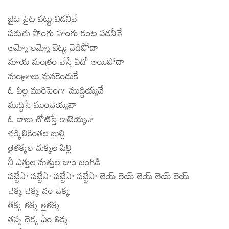
బైట పైట పట్టు విడనీవే
పడుచు పొంగు హంగు కంట పడనీవే
అమ్మో లమ్మో బెట్టు చెడిపోదా
మాయ మంత్రం వేస్తే ఏదో అయిపోదా
మంత్రాలు మనకెందుకే
ఓ పిల్ల మురిపెంగా ముద్దియ్యవే
ముద్దిస్తే ముంచెయ్యవా
ఓ బాబు చోటిస్తే కాటెయ్యవా
చక్కిలికింతల బుల్లి
తైతక్కల చుక్కల పిల్లి
నీ ఎత్తుల మత్తుల జాం జంగిడి
పట్టేసా పట్టేసా పట్టేసా పట్టేసా లెయ్ లెయ్ లెయ్ లెయ్ లెయ్
చెక్క చెక్క చం చెక్క
తక్క తక్క తైతక్క
తస్స చెక్క ఏం తిక్క