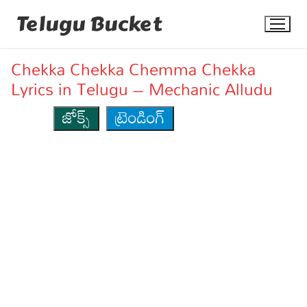
Skip
Telugu Bucket
to
content
Chekka Chekka Chemma Chekka
Lyrics in Telugu – Mechanic Alludu
జోక్స్
ట్రెండింగ్
Quotes
Stories
Jokes
Health
More
Dialogues
Contact