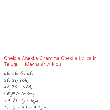
Sports
Gallery*
Poetry
Lyrics
Reviews
Movie Reviews
Food
Chekka Chekka Chemma Chekka Lyrics in
Articles
Telugu – Mechanic Alludu
చెక్క చెక్క చం చెక్క
Facts
తక్క తక్క తైతక్క
Devotional
తస్స చెక్క ఏం తిక్క
ఒళ్ళోకొస్తా ఎంచక్కా
Christianity
Hindi
కొత్త కోక పెట్టనా కట్టనా
Hinduism
Lyrics in Hindi – Devotional Songs
Tamil
మల్లె పూలు గిచ్చనా గుచ్చనా