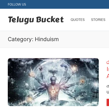
Skip
FOLLOW US
to
content
Telugu Bucket
QUOTES
STORIES
Category:
Hinduism
య
Quotes
Stories
య
Jokes
U
Health