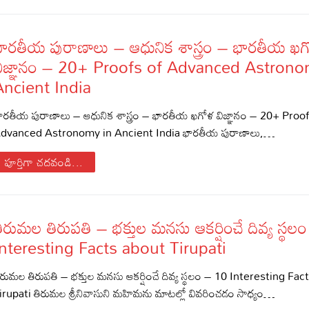
భారతీయ పురాణాలు – ఆధునిక శాస్త్రం – భారతీయ ఖ
విజ్ఞానం – 20+ Proofs of Advanced Astrono
Ancient India
ారతీయ పురాణాలు – ఆధునిక శాస్త్రం – భారతీయ ఖగోళ విజ్ఞానం – 20+ Proof
dvanced Astronomy in Ancient India భారతీయ పురాణాలు,…
పూర్తిగా చదవండి...
s
ిరుమల తిరుపతి – భక్తుల మనసు ఆకర్షించే దివ్య స్థల
Interesting Facts about Tirupati
ిరుమల తిరుపతి – భక్తుల మనసు ఆకర్షించే దివ్య స్థలం – 10 Interesting Fa
irupati తిరుమల శ్రీనివాసుని మహిమను మాటల్లో వివరించడం సాధ్యం…