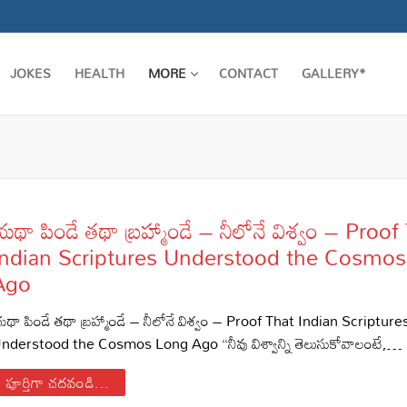
JOKES
HEALTH
MORE
CONTACT
GALLERY*
థా పిండే తథా బ్రహ్మాండే – నీలోనే విశ్వం – Proof
Indian Scriptures Understood the Cosmo
Ago
థా పిండే తథా బ్రహ్మాండే – నీలోనే విశ్వం – Proof That Indian Scripture
nderstood the Cosmos Long Ago “నీవు విశ్వాన్ని తెలుసుకోవాలంటే,…
పూర్తిగా చదవండి...