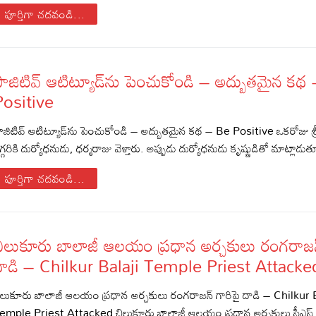
పూర్తిగా చదవండి...
di – Devotional Songs
di – Movie Songs
il – Devotional Songs
ాజిటివ్‌ ఆటిట్యూడ్‌ను పెంచుకోండి – అద్బుతమైన కథ
il – Movie Songs
nnada – Movie Songs
Positive
ాజిటివ్‌ ఆటిట్యూడ్‌ను పెంచుకోండి – అద్బుతమైన కథ – Be Positive ఒకరోజు శ్రీ
గ్గరికి దుర్యోధనుడు, ధర్మరాజు వెళ్తారు. అప్పుడు దుర్యోధనుడు కృష్ణుడితో మాట్లాడ
పూర్తిగా చదవండి...
ిలుకూరు బాలాజీ ఆలయం ప్రధాన అర్చకులు రంగరాజన్
దాడి – Chilkur Balaji Temple Priest Attacke
ిలుకూరు బాలాజీ ఆలయం ప్రధాన అర్చకులు రంగరాజన్‌ గారిపై దాడి – Chilkur 
emple Priest Attacked చిలుకూరు బాలాజీ ఆలయం ప్రధాన అర్చకులు సీఎస్