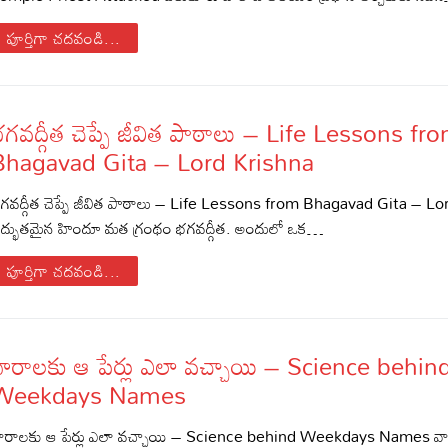
పూర్తిగా చదవండి...
గవద్గీత చెప్పే జీవిత పాఠాలు – Life Lessons fr
Bhagavad Gita – Lord Krishna
గవద్గీత చెప్పే జీవిత పాఠాలు – Life Lessons from Bhagavad Gita – L
ద్భుతమైన హిందూ మత గ్రంథం భగవద్గీత. అందులో ఒక…
పూర్తిగా చదవండి...
వారాలకు ఆ పేర్లు ఎలా వచ్చాయి – Science behin
Weekdays Names
ారాలకు ఆ పేర్లు ఎలా వచ్చాయి – Science behind Weekdays Names వ