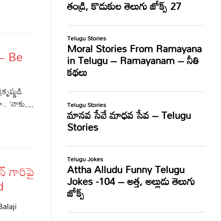
 – Be
కృష్ణుడి
ుతూ.. ‘నాకు…
‌ గారిపై
d
Balaji
‌…