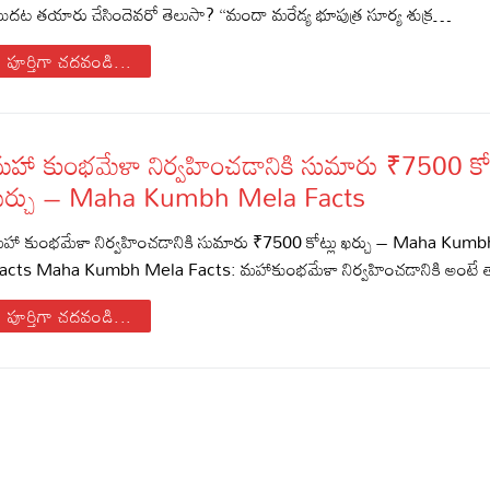
ొదట తయారు చేసిందెవరో తెలుసా? “మందా మరేడ్య భూపుత్ర సూర్య శుక్ర…
పూర్తిగా చదవండి...
మహా కుంభమేళా నిర్వహించడానికి సుమారు ₹7500 కోట
ఖర్చు – Maha Kumbh Mela Facts
హా కుంభమేళా నిర్వహించడానికి సుమారు ₹7500 కోట్లు ఖర్చు – Maha Kum
acts Maha Kumbh Mela Facts: మహాకుంభమేళా నిర్వహించడానికి అంటే త
పూర్తిగా చదవండి...