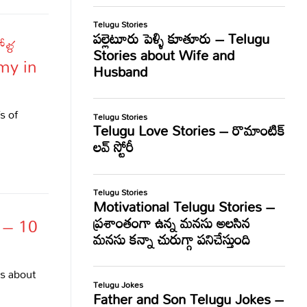
గోళ
my in
s of
ం – 10
cts about