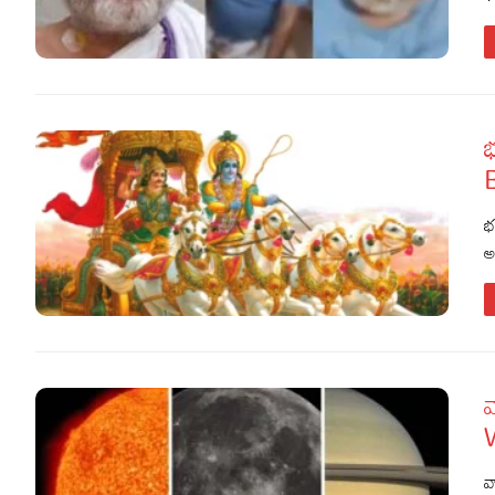
భ
భ
అ
వ