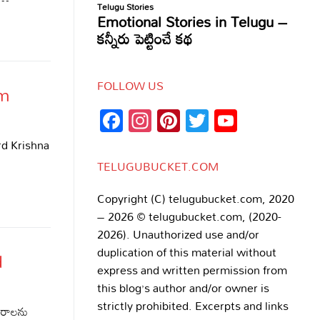
FOLLOW US
om
Facebook
Instagram
Pinterest
Twitter
YouTub
Channe
ord Krishna
TELUGUBUCKET.COM
Copyright (C) telugubucket.com, 2020
– 2026 © telugubucket.com, (2020-
2026). Unauthorized use and/or
duplication of this material without
d
express and written permission from
this blog’s author and/or owner is
strictly prohibited. Excerpts and links
ారాలను