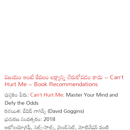
Sports
Gallery*
Poetry
Lyrics
Reviews
Movie Reviews
Food
Articles
విజయం అంటే కేవలం లక్ష్యాన్ని చేరుకోవడం కాదు – Can’t
Hurt Me – Book Recommendations
Facts
పుస్తకం పేరు:
Can’t Hurt Me
: Master Your Mind and
Devotional
Defy the Odds
రచయిత: డేవిడ్ గాగిన్స్ (David Goggins)
Christianity
Hindi
ప్రచురణ సంవత్సరం: 2018
Hinduism
Lyrics in Hindi – Devotional Songs
Tamil
ఆటోబయోగ్రఫీ, సెల్ఫ్-హెల్ప్, మైండ్‌సెట్, మోటివేషన్ వంటి