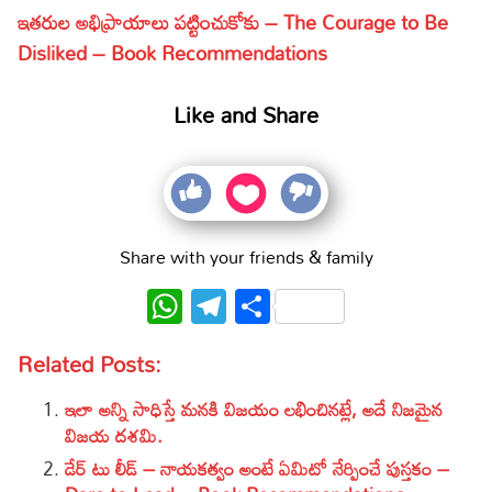
ఇతరుల అభిప్రాయాలు పట్టించుకోకు – The Courage to Be
Disliked – Book Recommendations
Like and Share
Share with your friends & family
WhatsApp
Telegram
Share
Related Posts:
ఇలా అన్ని సాధిస్తే మనకి విజయం లభించినట్లే, అదే నిజమైన
విజయ దశమి.
డేర్ టు లీడ్ – నాయకత్వం అంటే ఏమిటో నేర్పించే పుస్తకం –