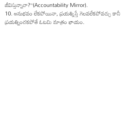
జీవిస్తున్నావా?”(Accountability Mirror).
10. అనుభవం లేకపోయినా, ప్రయత్నిస్తే గెలవలేకపోవచ్చు కానీ
ప్రయత్నించకపోతే ఓటమి మాత్రం ఖాయం.