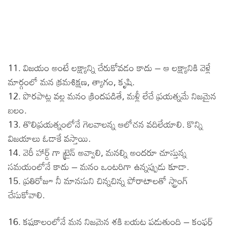
11. విజయం అంటే లక్ష్యాన్ని చేరుకోవడం కాదు – ఆ లక్ష్యానికి వెళ్లే
మార్గంలో మన క్రమశిక్షణ, త్యాగం, కృషి.
12. పొరపాట్ల వల్ల మనం క్రిందపడితే, మళ్లీ లేచే ప్రయత్నమే నిజమైన
బలం.
13. తొలిప్రయత్నంలోనే గెలవాలన్న ఆలోచన వదిలేయాలి. కొన్ని
విజయాలు ఓడాకే వస్తాయి.
14. వెరీ హార్డ్ గా ట్రైన్ అవ్వాలి, మనల్ని అందరూ చూస్తున్న
సమయంలోనే కాదు – మనం ఒంటరిగా ఉన్నప్పుడు కూడా.
15. ప్రతిరోజూ నీ మానసుని చిన్నచిన్న పోరాటాలతో స్ట్రాంగ్
చేసుకోవాలి.
16. కష్టకాలంలోనే మన నిజమైన శక్తి బయట పడుతుంది – కంఫర్ట్