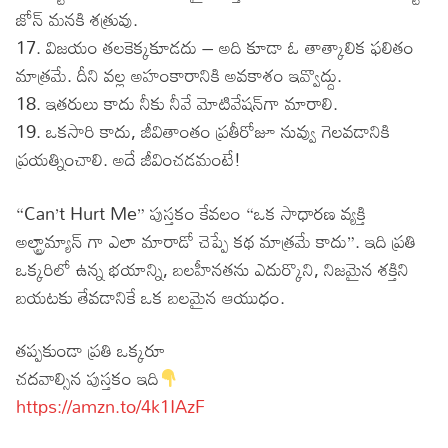
జోన్ మనకి శత్రువు.
17. విజయం తలకెక్కకూడదు – అది కూడా ఓ తాత్కాలిక ఫలితం
మాత్రమే. దీని వల్ల అహంకారానికి అవకాశం ఇవ్వొద్దు.
18. ఇతరులు కాదు నీకు నీవే మోటివేషన్‌గా మారాలి.
19. ఒకసారి కాదు, జీవితాంతం ప్రతీరోజూ నువ్వు గెలవడానికి
ప్రయత్నించాలి. అదే జీవించడమంటే!
“Can’t Hurt Me” పుస్తకం కేవలం “ఒక సాధారణ వ్యక్తి
అల్ట్రామ్యాన్ గా ఎలా మారాడో చెప్పే కథ మాత్రమే కాదు”. ఇది ప్రతి
ఒక్కరిలో ఉన్న భయాన్ని, బలహీనతను ఎదుర్కొని, నిజమైన శక్తిని
బయటకు తేవడానికే ఒక బలమైన ఆయుధం.
తప్పకుండా ప్రతి ఒక్కరూ
చదవాల్సిన పుస్తకం ఇది
https://amzn.to/4k1IAzF