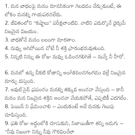
1. మన బాధలపై మనం మానసికంగా గెలవడం నేర్చుకుంటే, ఈ
లోకం మనల్ని గాయపరచలేదు.
2. జీవితంలోని “కష్టాలు” పరీక్షలాంటివి. వాటిని ఎదుర్కొనే ధైర్యమే
నిజమైన విజయం.
3. బాధతోనే మనం బలంగా మారతాం.
4. నువ్వు ఆగిపోయిన చోటే నీ శక్తి ప్రారంభమవుతుంది.
5. నిన్నటి నిన్ను ఈ రోజు నువ్వు ఓడించగలిగితే – నువ్వే నీ హీరో.
6. మనలో ఉన్న చీకటి కోణాన్ని అంగీకరించగలగడం వల్లే నిజమైన
మార్పు వస్తుంది.
7. అవుట్‌సైడ్ ప్రపంచం మనల్ని తక్కువ అంచనా వేస్తుంది – కానీ
మనం మన నిజమైన శక్తిని అంచనా వేయకపోతే, ఎప్పటికీ ఎదగలేం.
8. పెయిన్ ని ప్రేమించాలి – ఎందుకంటే అదే మనకు గెలుపు
చూపిస్తుంది.
9. ప్రతి రోజు అద్దంలోకి చూసుకుని, నిజాయితీగా తన్ని అడుగు –
“నీవు నిజంగా నిన్ను నీవు గౌరవించేలా