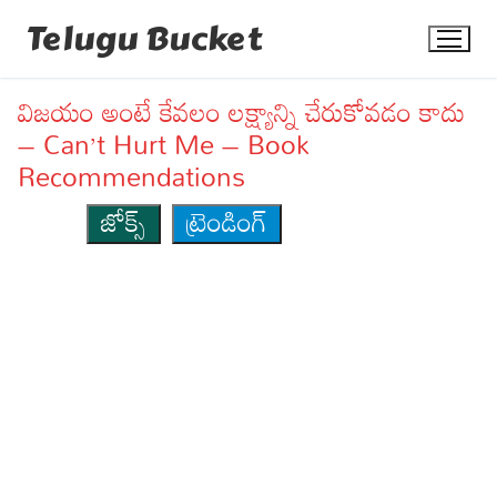
Skip
Telugu Bucket
to
content
విజయం అంటే కేవలం లక్ష్యాన్ని చేరుకోవడం కాదు
– Can’t Hurt Me – Book
Recommendations
జోక్స్
ట్రెండింగ్
Quotes
Stories
Jokes
Health
More
Dialogues
Contact