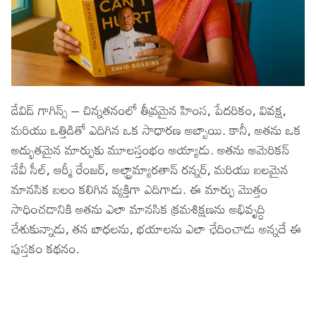
డేవిడ్ గాగిన్స్ – చిన్నతనంలో తీవ్రమైన హింస, పేదరికం, వివక్ష,
మరియు ఒత్తిడితో ఎదిగిన ఒక సాధారణ అబ్బాయి. కానీ, అతను ఒక
అద్భుతమైన మార్పుకు మూలస్తంభం అయ్యాడు. అతను అమెరికన్
నేవీ సీల్, ఆర్మీ రేంజర్, అల్ట్రామ్యారతాన్ రన్నర్, మరియు బలమైన
మానసిక బలం కలిగిన వ్యక్తిగా ఎదిగాడు. ఈ మార్పు మొత్తం
సాధించడానికి అతను ఎలా మానసిక క్రమశిక్షణను అభివృద్ధి
చేశుకున్నాడు, తన బాధలను, భయాలను ఎలా ఛేదించాడు అన్నదే ఈ
పుస్తకం కథనం.