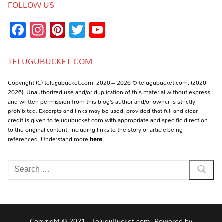
FOLLOW US
Facebook
Instagram
Pinterest
Twitter
YouTube
Channel
TELUGUBUCKET.COM
Copyright (C) telugubucket.com, 2020 – 2026 © telugubucket.com, (2020-
2026). Unauthorized use and/or duplication of this material without express
and written permission from this blog’s author and/or owner is strictly
prohibited. Excerpts and links may be used, provided that full and clear
credit is given to telugubucket.com with appropriate and specific direction
to the original content, including links to the story or article being
referenced. Understand more
here
Search
for:
Copyright © 2021 , TeluguBucket.com- Powered by