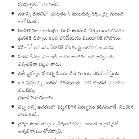
పరిపూర్ణత సాధించలేడు.
Lyrics in Hindi – Movie Songs
Lyrics in Tamil – Devotional Songs
Kannada
గతాన్ని మరచిపో, ప్రస్తుతం నీ ముందున్న కర్తవ్యాన్ని గురించే
ఆలోచించు.
Lyrics in Tamil – Movie Songs
Lyrics in Kannada – Movie Songs
కలసిరావటం ఆరంభం, కలసి ఉండలని నిశ్చయించుకోవడం
ప్రగతికి చిహ్నం, కలసి పనిచేయడం విజయానికి సోపానం.
పనిలోనే ఆనందించేవానికి ఫలితంపై ఆలోచన ఉండదు.
హడవిడి వల్ల ఎలాంటి లాభం ఉండదు. ఇది ఉన్నవారు
ఎప్పటికైనా నష్టపోతారు.
ప్రతీ వైఫల్యం మనల్ని విజయానికి మరింత చేరువ చేస్తుంది.
ఒకే పుస్తకాన్ని ఎందరో చదువుతారు. కాని కొందరే దానిలోని
మంచివల్ల
ప్రభావిత మవుతారు.
విజ్ఞానాన్ని ఆచరణలో పెట్టగలిగిన పరిజ్ఞానం కలిగినవాడే, నిజమైన
నాయకుడు.
ధైర్యం ఉంటే దేనినైనా సాధించవచ్చు. అయితే ఆ ధైర్యానికి
ఆత్మవిశ్వాసం తోడవ్వాలి.