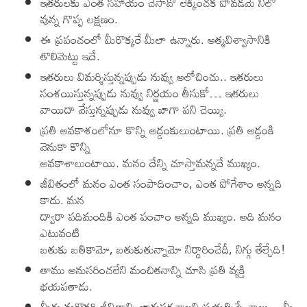
ఇతరులకు ఎంత సహాయం చేసావో లెక్కించక పోవడమే నీలో
వున్న గొప్ప లక్షణం.
ఈ ప్రపంచంలో మీరొక్కరే మీలా ఉన్నారు. ఆత్మవిశ్వాసానికి
తొలిమెట్టు ఇదే.
ఇతరులు విమర్శిస్తున్నప్పుడు నువ్వు ఆలోచించు.. ఇతరులు
సంశయిస్తున్నప్పుడు నువ్వు నిర్ణయం తీసుకో… ఇతరులు
వాయిదా వేస్తున్నప్పుడు నువ్వు బాగా పని చెయ్యి.
ప్రతి అవకాశంలోనూ కొన్ని అడ్డంకులుంటాయి. ప్రతి అడ్డంకి
వెనుకా కొన్ని
అవకాశాలుంటాయి. మనం దేన్ని చూస్తామన్నదే ముఖ్యం.
జీవితంలో మనం ఎంత సంపాదించాం, ఎంత పోగేశాం అన్నది
కాదు. మన
ద్వారా పదిమందికి ఎంత పంచాం అన్నది ముఖ్యం. అది మనం
ఎటువంటి
బతుకు బతికామో, బతుకుతున్నామో నిర్దారించేదీ, నిగ్గు తేల్చేది!
తాము అనుసరించలేని మంచితనాన్ని చూసి ప్రతి వ్యక్తి
భయపతాడు.
మీరు మరొకరి జీవితాన్ని బాగుపరచాలని ప్రయత్నిస్తే చాలు – మీ