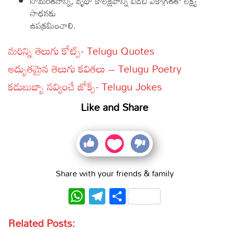
సోమరితనాన్ని, వృథా కాలక్షేపాన్ని విడిచి ఏకాగ్రతతో లక్ష్య
సాధనకు
ఉపక్రమించాలి.
మరిన్ని తెలుగు కోట్స్-
Telugu Quotes
అద్బుతమైన తెలుగు కవితలు – Telugu Poetry
కడుబుబ్బా నవ్వించే జోక్స్- Telugu Jokes
Like and Share
Share with your friends & family
WhatsApp
Telegram
Share
Related Posts: