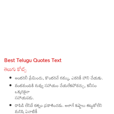
Sports
Gallery*
Poetry
Lyrics
Reviews
Movie Reviews
Food
Best Telugu Quotes Text
Articles
తెలుగు కోట్స్
Facts
అందరినీ ప్రేమించు, కొందరినే నమ్ము, ఎవరికీ హాని చేయకు.
వందమందికి నువ్వు సహాయం చేయలేకపోవచ్చు, కనీసం
Devotional
ఒక్కరికైనా
సహాయపడు.
Christianity
Hindi
రాపిడి లేనిదే రత్నం ప్రకాశించదు. అలాగే కష్టాలు తట్టుకోలేని
Hinduism
Lyrics in Hindi – Devotional Songs
Tamil
మనిషి ఏనాటికీ