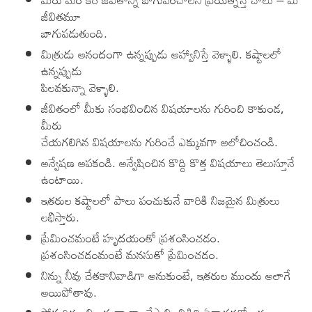
జీవితమూ
బాగుపడుతుంది.
మిత్రుడు ఆనందంగా ఉన్నప్పుడు ఆహ్వానిస్తే వెళ్ళాలి. కష్టాలలో
ఉన్నప్పుడు
పిలవకున్నా వెళ్ళాలి.
జీవితంలో మీకు సంభవించిన విషయాలను గురించి కాకుండ,
మీరు
చేయగలిగిన విషయాలను గురించే ఎక్కువగా ఆలోచించండి.
అన్వేషణ ఆపకండి. అన్వేషించిన కొద్ది కొత్త విషయాలు తెలుస్తూనే
ఉంటాయి.
ఇతరుల కష్టాలలో పాలు పంచుకునే వారికి నిజమైన మిత్రులు
లభిస్తారు.
ప్రేమించమంటే హృదయంతో ప్రశంసించడం.
ప్రశంసించడంమంటే మనసుతో ప్రేమించడం.
నిన్ను నీవు చేతకానివాడిగా అనుకుంటే, ఇతరుల ముందు అలాగే
అయిపోతావు.