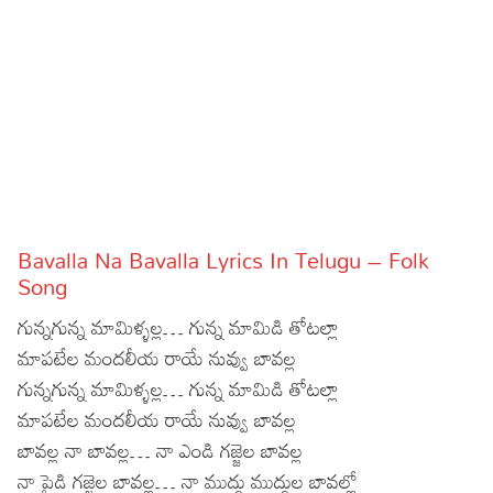
Sports
Gallery*
Poetry
Lyrics
Reviews
Movie Reviews
Food
Bavalla Na Bavalla Lyrics In Telugu – Folk
Articles
Song
గున్నగున్న మామిళ్ళల్ల… గున్న మామిడి తోటల్లా
Facts
మాపటేల మందలీయ రాయే నువ్వు బావల్ల
Devotional
గున్నగున్న మామిళ్ళల్ల… గున్న మామిడి తోటల్లా
మాపటేల మందలీయ రాయే నువ్వు బావల్ల
Christianity
Hindi
బావల్ల నా బావల్ల… నా ఎండి గజ్జెల బావల్ల
Hinduism
Lyrics in Hindi – Devotional Songs
Tamil
నా పైడి గజ్జెల బావల్ల… నా ముద్దు ముద్దుల బావల్లో