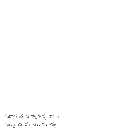
సుడాముద్దు సుక్కాపొద్దు బావల్ల
మక్కాసేను మంచే కాడ బావల్ల