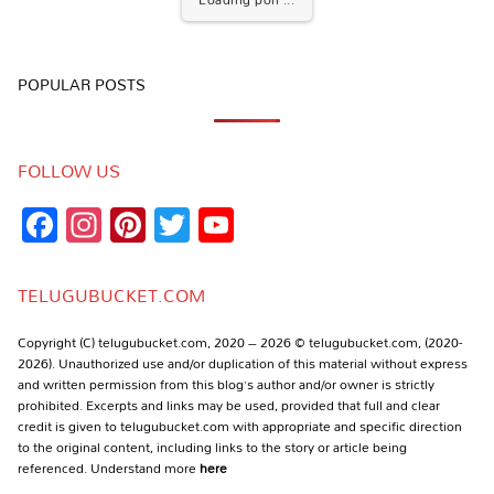
POPULAR POSTS
FOLLOW US
Facebook
Instagram
Pinterest
Twitter
YouTube
Channel
TELUGUBUCKET.COM
Copyright (C) telugubucket.com, 2020 – 2026 © telugubucket.com, (2020-
2026). Unauthorized use and/or duplication of this material without express
and written permission from this blog’s author and/or owner is strictly
prohibited. Excerpts and links may be used, provided that full and clear
credit is given to telugubucket.com with appropriate and specific direction
to the original content, including links to the story or article being
referenced. Understand more
here