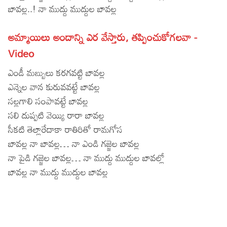
బావల్ల..! నా ముద్దు ముద్దుల బావల్ల
Lyrics in Hindi – Movie Songs
Lyrics in Tamil – Devotional Songs
Kannada
అమ్మాయిలు అందాన్ని ఎర వేస్తారు, తప్పించుకోగలవా -
Lyrics in Tamil – Movie Songs
Lyrics in Kannada – Movie Songs
Video
ఎండీ మబ్బులు కరగవట్టి బావల్ల
ఎన్నెల వాన కురువవట్టే బావల్ల
సల్లగాలి సంపావట్టే బావల్ల
సలి దుప్పటి వెయ్యి రారా బావల్ల
సీకటి తెల్లారేదాకా రాతిరితో రామగోస
బావల్ల నా బావల్ల… నా ఎండి గజ్జెల బావల్ల
నా పైడి గజ్జెల బావల్ల… నా ముద్దు ముద్దుల బావల్లో
బావల్ల నా ముద్దు ముద్దుల బావల్ల