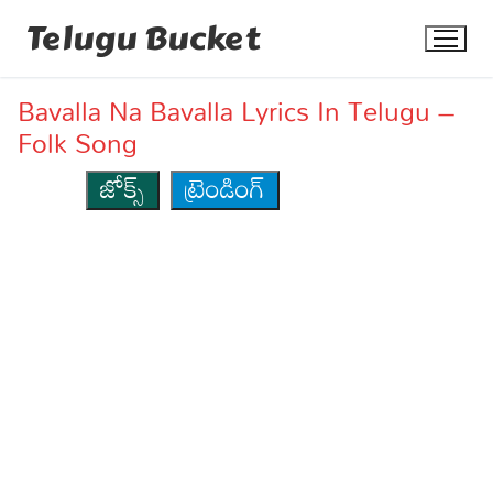
Skip
Telugu Bucket
to
content
Bavalla Na Bavalla Lyrics In Telugu –
Folk Song
జోక్స్
ట్రెండింగ్
Quotes
Stories
Jokes
Health
More
Dialogues
Contact