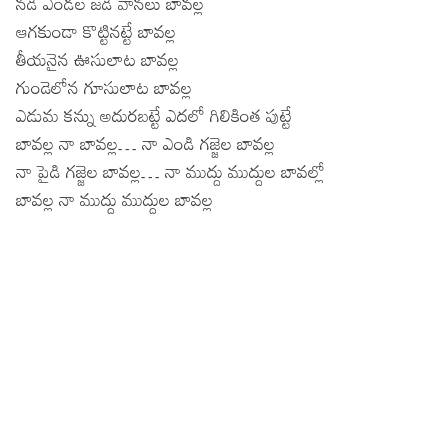
నడి ఎండల జడి వానలు బావల్ల
ఆగకుండా కొట్టినట్టే బావల్ల
తీయనైన ఊసులాట బావల్ల
గుండెలోన గూసులాట బావల్ల
ఎడుమ కన్ను అదురబట్టే ఎదలో గిలికింత పుట్టే
బావల్ల నా బావల్ల… నా ఎండి గజ్జెల బావల్ల
నా పైడి గజ్జెల బావల్ల… నా ముద్దు ముద్దుల బావల్లో
బావల్ల నా ముద్దు ముద్దుల బావల్ల