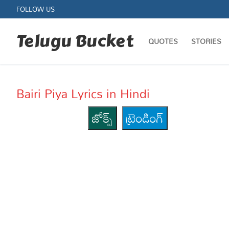
Skip
FOLLOW US
to
content
Telugu Bucket
QUOTES
STORIES
Bairi Piya Lyrics in Hindi
జోక్స్
ట్రెండింగ్
Quotes
Stories
Jokes
Health