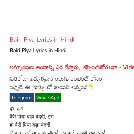
More
Dialogues
Contact
Sports
Gallery*
Bairi Piya Lyrics in Hindi
Poetry
Bairi Piya Lyrics in Hindi
Lyrics
అమ్మాయిలు అందాన్ని ఎర వేస్తారు, తప్పించుకోగలవా - Vid
Reviews
ప్రతిరోజు అద్బుతమైన తెలుగు కంటెంట్ కోసం
Movie Review
Food
ఇప్పుడే ఈ గ్రూప్స్ లో జాయిన్ అవ్వండి
Articles
Telegram
WhatsApp
Facts
इश इश
बैरी पिया बड़ा बेदर्दी, इश
Devotional
हो बैरी पिया बड़ा बेदर्दी
Christianity
दिल का दर्द ना जाने सौदाई, हरजाई, जुल्मी राम दुहाई
Hindi