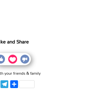
ike and Share
th your friends & family
WhatsApp
Telegram
Share