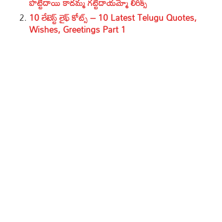
పొట్టిదాయి కాదమ్మ గట్టిదాయమ్మో లిరిక్స్
10 లేటెస్ట్ లైఫ్ కోట్స్ – 10 Latest Telugu Quotes,
Wishes, Greetings Part 1