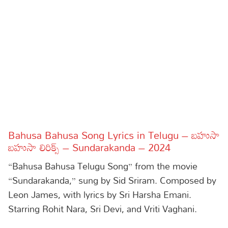
Sports
Gallery*
Poetry
Lyrics
Reviews
Movie Reviews
Food
Articles
Bahusa Bahusa Song Lyrics in Telugu – బహుసా
బహుసా లిరిక్స్ – Sundarakanda – 2024
Facts
“Bahusa Bahusa Telugu Song” from the movie
Devotional
“Sundarakanda,” sung by Sid Sriram. Composed by
Leon James, with lyrics by Sri Harsha Emani.
Christianity
Hindi
Starring Rohit Nara, Sri Devi, and Vriti Vaghani.
Hinduism
Lyrics in Hindi – Devotional Songs
Tamil