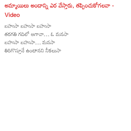
అమ్మాయిలు అందాన్ని ఎర వేస్తారు, తప్పించుకోగలవా -
Lyrics in Hindi – Movie Songs
Lyrics in Tamil – Devotional Songs
Kannada
Video
Lyrics in Tamil – Movie Songs
Lyrics in Kannada – Movie Songs
బహుసా బహుసా బహుసా
తరగతి గదిలో ఆగావా… ఓ మనసా
బహుసా బహుసా… మనసా
తిరిగొస్తూనే ఉంటానని నీకలుసా