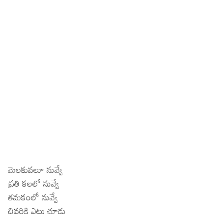
మెలకువలూ నువ్వే
ప్రతి కలలో నువ్వే
తమకంలో నువ్వే
చివరికి ఎటు చూడు