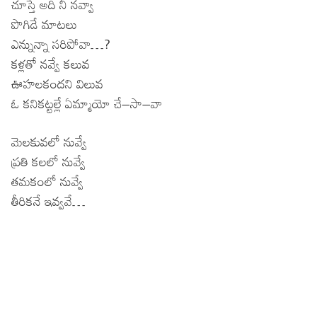
చూస్తే అది నీ నవ్వా
పొగిడే మాటలు
ఎన్నున్నా సరిపోవా…?
కళ్లతో నవ్వే కలువ
ఊహలకందని విలువ
ఓ కనికట్టల్లే ఏమ్మాయో చే–సా–వా
మెలకువలో నువ్వే
ప్రతి కలలో నువ్వే
తమకంలో నువ్వే
తీరికనే ఇవ్వవే…