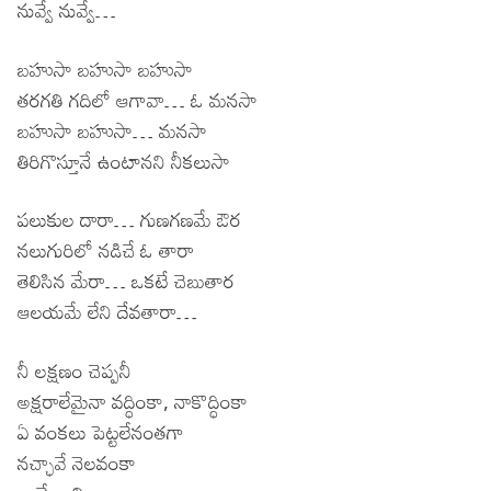
నువ్వే నువ్వే…
బహుసా బహుసా బహుసా
తరగతి గదిలో ఆగావా… ఓ మనసా
బహుసా బహుసా… మనసా
తిరిగొస్తూనే ఉంటానని నీకలుసా
పలుకుల దారా… గుణగణమే ఔర
నలుగురిలో నడిచే ఓ తారా
తెలిసిన మేరా… ఒకటే చెబుతార
ఆలయమే లేని దేవతారా…
నీ లక్షణం చెప్పనీ
అక్షరాలేమైనా వద్ధింకా, నాకొద్ధింకా
ఏ వంకలు పెట్టలేనంతగా
నచ్ఛావే నెలవంకా