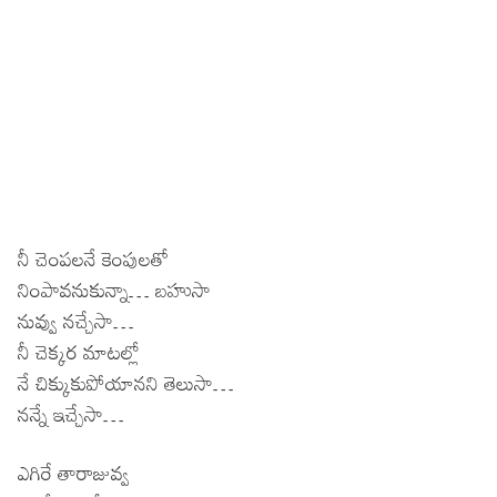
నీ చెంపలనే కెంపులతో
నింపావనుకున్నా… బహుసా
నువ్వు నచ్చేసా…
నీ చెక్కర మాటల్లో
నే చిక్కుకుపోయానని తెలుసా…
నన్నే ఇచ్చేసా…
ఎగిరే తారాజువ్వ