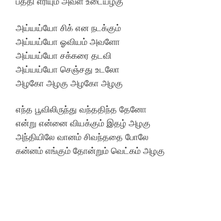
பத்தி எரியும் அவள் உடையழகு
அய்யய்யோ சிக் என நடக்கும்
அய்யய்யோ ஓவியம் அவளோ
அய்யய்யோ சக்கரை தடவி
அய்யய்யோ செஞ்சது உடலோ
அழகோ அழகு அழகோ அழகு
எந்த பூவிலிருந்து வந்ததிந்த தேனோ
என்று என்னை வியக்கும் இதழ் அழகு
அந்தியிலே வானம் சிவந்ததை போலே
கன்னம் எங்கும் தோன்றும் வெட்கம் அழகு