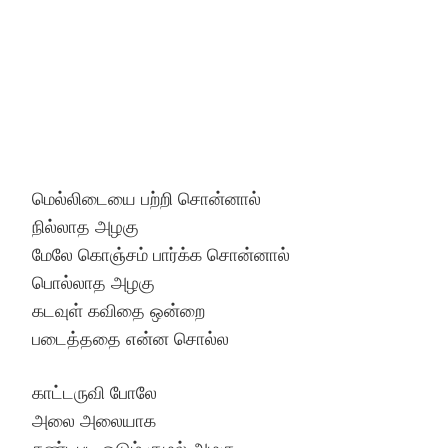
மெல்லிடையை பற்றி சொன்னால்
நில்லாத அழகு
மேலே கொஞ்சம் பார்க்க சொன்னால்
பொல்லாத அழகு
கடவுள் கவிதை ஒன்றை
படைத்ததை என்ன சொல்ல
காட்டருவி போலே
அலை அலையாக
கண்டபடி ஓடும் குழல் அழகு