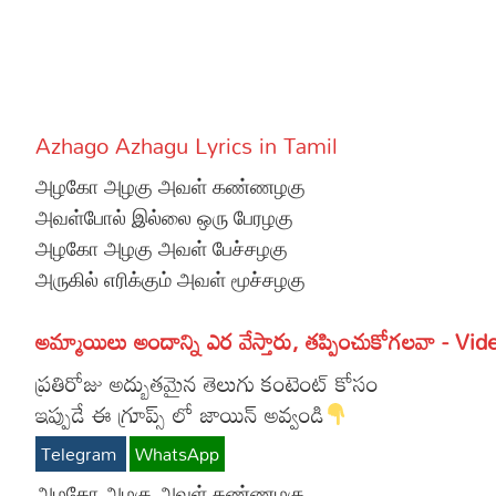
More
Dialogues
Contact
Sports
Gallery*
Azhago Azhagu Lyrics in Tamil
Poetry
அழகோ அழகு அவள் கண்ணழகு
Lyrics
அவள்போல் இல்லை ஒரு பேரழகு
அழகோ அழகு அவள் பேச்சழகு
Reviews
அருகில் எரிக்கும் அவள் மூச்சழகு
Movie Review
Food
అమ్మాయిలు అందాన్ని ఎర వేస్తారు, తప్పించుకోగలవా - Vid
Articles
ప్రతిరోజు అద్బుతమైన తెలుగు కంటెంట్ కోసం
Facts
ఇప్పుడే ఈ గ్రూప్స్ లో జాయిన్ అవ్వండి
Devotional
Telegram
WhatsApp
Christianity
அழகோ அழகு அவள் கண்ணழகு
Hindi