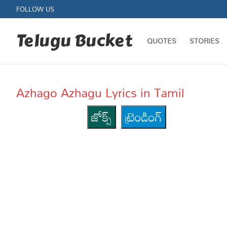
Skip
FOLLOW US
to
content
Telugu Bucket
QUOTES
STORIES
Azhago Azhagu Lyrics in Tamil
జోక్స్
ట్రెండింగ్
Quotes
Stories
Jokes
Health