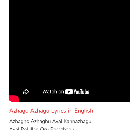
Azhago Azhagu Lyrics in English
Azhagho Azhaghu Aval Kannazhagu
Aval Pol Illae Oru Perazhagu