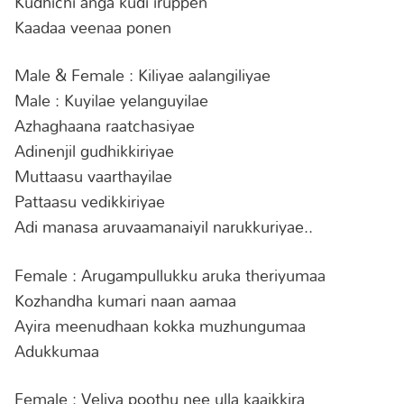
Kudhichi anga kudi iruppen
Kaadaa veenaa ponen
Male & Female : Kiliyae aalangiliyae
Male : Kuyilae yelanguyilae
Azhaghaana raatchasiyae
Adinenjil gudhikkiriyae
Muttaasu vaarthayilae
Pattaasu vedikkiriyae
Adi manasa aruvaamanaiyil narukkuriyae..
Female : Arugampullukku aruka theriyumaa
Kozhandha kumari naan aamaa
Ayira meenudhaan kokka muzhungumaa
Adukkumaa
Female : Veliya poothu nee ulla kaaikkira