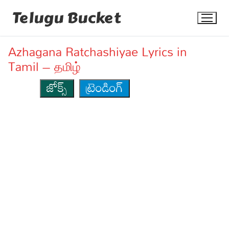
Skip
Telugu Bucket
to
content
Azhagana Ratchashiyae Lyrics in
Tamil – தமிழ்
జోక్స్
ట్రెండింగ్
Quotes
Stories
Jokes
Health
More
Dialogues
Contact