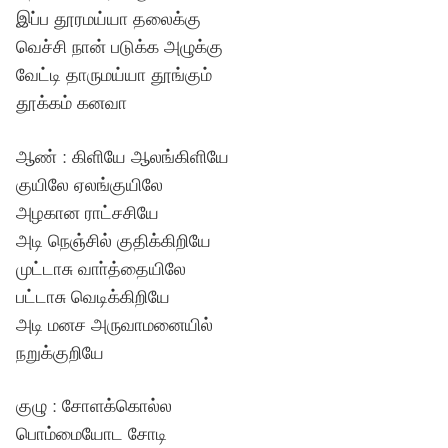
இப்ப தூரமய்யா தலைக்கு
வெச்சி நான் படுக்க அழுக்கு
வேட்டி தாருமய்யா தூங்கும்
தூக்கம் கனவா
ஆண் : கிளியே ஆலங்கிளியே
குயிலே ஏலங்குயிலே
அழகான ராட்சசியே
அடி நெஞ்சில் குதிக்கிறியே
முட்டாசு வாா்த்தையிலே
பட்டாசு வெடிக்கிறியே
அடி மனச அருவாமனையில்
நறுக்குறியே
குழு : சோளக்கொல்ல
பொம்மையோட சோடி