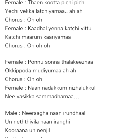
Female : Thaen kootta pichi pichi
Yechi vekka latchiyamaa.. ah ah
Chorus : Oh oh
Female : Kaadhal yenna katchi vittu
Katchi maarum kaariyamaa
Chorus : Oh oh oh
Female : Ponnu sonna thalakeezhaa
Okkippoda mudiyumaa ah ah
Chorus : Oh oh
Female : Naan nadakkum nizhalukkul
Nee vasikka sammadhamaa…
Male : Neeraagha naan irundhaal
Un neththiyila naan iranghi
Kooraana un nenjil