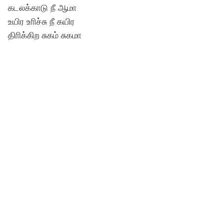
கடலக்காடு நீ ஆமா
உயிர உாிச்சு நீ கயிர
திாிக்கிற சுகம் சுகமா