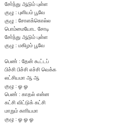
சோ்ந்து ஆடும் புள்ள
குழு : புளியம் பூவே
குழு : சோளக்கொல்ல
பொம்மையோட சோடி
சோ்ந்து ஆடும் புள்ள
குழு : மகிழம் பூவே
பெண் : தேன் கூட்டப்
பிச்சி பிச்சி எச்சி வெக்க
லட்சியமா ஆ ஆ
குழு : ஓ ஓ
பெண் : காதல் என்ன
கட்சி விட்டுக் கட்சி
மாறும் காாியமா
குழு : ஓ ஓ ஓ