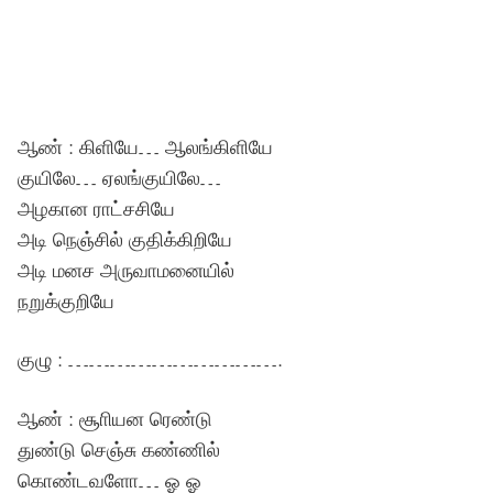
ஆண் : கிளியே… ஆலங்கிளியே
குயிலே… ஏலங்குயிலே…
அழகான ராட்சசியே
அடி நெஞ்சில் குதிக்கிறியே
அடி மனச அருவாமனையில்
நறுக்குறியே
குழு : ………………………….
ஆண் : சூாியன ரெண்டு
துண்டு செஞ்சு கண்ணில்
கொண்டவளோ… ஓ ஓ