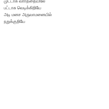
முட்டாசு வாா்த்தையிலே
பட்டாசு வெடிக்கிறியே
அடி மனச அருவாமனையில்
நறுக்குறியே