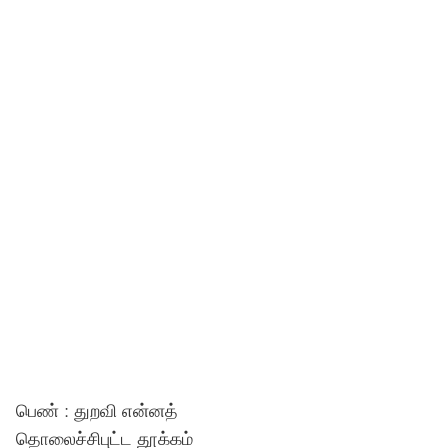
பெண் : துறவி என்னத்
தொலைச்சிபுட்ட தூக்கம்