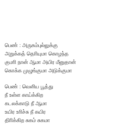
பெண் : அருகம்புல்லுக்கு
அறுக்கத் தொியுமா கொழந்த
குமாி நான் ஆமா அயிர மீனுதான்
கொக்க முழுங்குமா அடுக்குமா
பெண் : வெளிய பூத்து
நீ உள்ள காய்க்கிற
கடலக்காடு நீ ஆமா
உயிர உாிச்சு நீ கயிர
திாிக்கிற சுகம் சுகமா