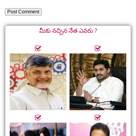
మీకు నచ్చిన నేత ఎవరు ?