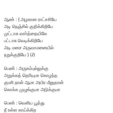
ஆண் : { அழகான ராட்சசியே
அடி நெஞ்சில் குதிக்கிறியே
முட்டாசு வாா்த்தையிலே
பட்டாசு வெடிக்கிறியே
அடி மனச அருவாமனையில்
நறுக்குறியே } (2)
பெண் : அருகம்புல்லுக்கு
அறுக்கத் தொியுமா கொழந்த
குமாி நான் ஆமா அயிர மீனுதான்
கொக்க முழுங்குமா அடுக்குமா
பெண் : வெளிய பூத்து
நீ உள்ள காய்க்கிற