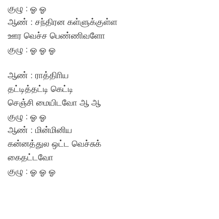
குழு : ஓ ஓ
ஆண் : சந்திரன கள்ளுக்குள்ள
ஊர வெச்ச பெண்ணிவளோ
குழு : ஓ ஓ ஓ
ஆண் : ராத்திாிய
தட்டித்தட்டி கெட்டி
செஞ்சி மையிடவோ ஆ ஆ
குழு : ஓ ஓ
ஆண் : மின்மினிய
கன்னத்துல ஒட்ட வெச்சுக்
கைதட்டவோ
குழு : ஓ ஓ ஓ