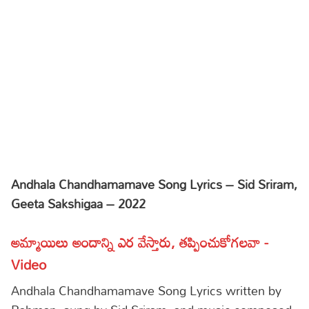
Sports
Gallery*
Poetry
Lyrics
Reviews
Movie Reviews
Food
Articles
Andhala Chandhamamave Song Lyrics – Sid Sriram,
Geeta Sakshigaa – 2022
Facts
Devotional
అమ్మాయిలు అందాన్ని ఎర వేస్తారు, తప్పించుకోగలవా -
Video
Christianity
Hindi
Andhala Chandhamamave Song Lyrics written by
Hinduism
Lyrics in Hindi – Devotional Songs
Tamil