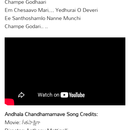
Champe Godhaari
Em Chesaavo Mari… Yedhurai O Deveri
Ee Santhoshamlo Nanne Munchi
Champe Godari.. ..
Andhala Chandhamamave Song Credits:
Movie: గీతసాక్షిగా