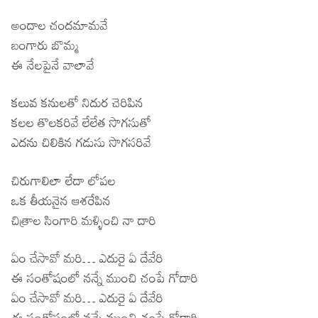
అందాల చందమామవే
బంగారు బొమ్మ
ఈ నేలపైనే వాలావే
కలువ కనులతో నిదుర చెరిపిన
కలల తొలకరివే లేలేత సొగసుతో
ఎదను చిలికిన గడుసు సొగసరివే
చిరుగాలిలా లేదా లోపల
ఒక తీయనైన ఆశరేపిన
చిత్రాల సింగారి మళ్ళించి నా దారి
ఏం చేసావో మరి… ఎదురై ఏ దేవేరి
ఈ సంతోషంలో నన్నే ముంచి చంపే గోదారి
ఏం చేసావో మరి… ఎదురై ఏ దేవేరి
ఈ సంతోషంలో నన్నే ముంచి చంపే గోదారి