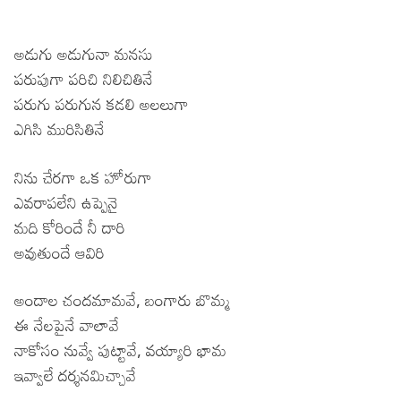
అడుగు అడుగునా మనసు
పరుపుగా పరిచి నిలిచితినే
పరుగు పరుగున కడలి అలలుగా
ఎగిసి మురిసితినే
నిను చేరగా ఒక హోరుగా
ఎవరాపలేని ఉప్పెనై
మది కోరిందే నీ దారి
అవుతుందే ఆవిరి
అందాల చందమామవే, బంగారు బొమ్మ
ఈ నేలపైనే వాలావే
నాకోసం నువ్వే పుట్టావే, వయ్యారి భామ
ఇవ్వాలే దర్శనమిచ్చావే