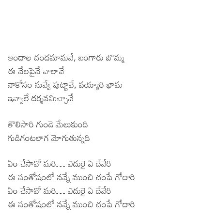
అందాల చందమామవే, బంగారు బొమ్మ
ఈ నేలపైనే వాలావే
నాకోసం నువ్వే పుట్టావే, వయ్యారి భామ
ఇవ్వాలే దర్శనమిచ్చావే
తొలిసారి గుండె మేలుకుంది
గుడిగంటలాగ మోగుతున్నది
ఏం చేసావో మరి… ఎదురై ఏ దేవేరి
ఈ సంతోషంలో నన్నే ముంచి చంపే గోదారి
ఏం చేసావో మరి… ఎదురై ఏ దేవేరి
ఈ సంతోషంలో నన్నే ముంచి చంపే గోదారి