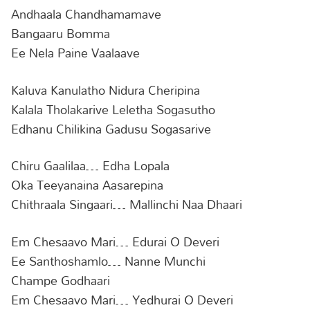
Andhaala Chandhamamave
Bangaaru Bomma
Ee Nela Paine Vaalaave
Kaluva Kanulatho Nidura Cheripina
Kalala Tholakarive Leletha Sogasutho
Edhanu Chilikina Gadusu Sogasarive
Chiru Gaalilaa… Edha Lopala
Oka Teeyanaina Aasarepina
Chithraala Singaari… Mallinchi Naa Dhaari
Em Chesaavo Mari… Edurai O Deveri
Ee Santhoshamlo… Nanne Munchi
Champe Godhaari
Em Chesaavo Mari… Yedhurai O Deveri