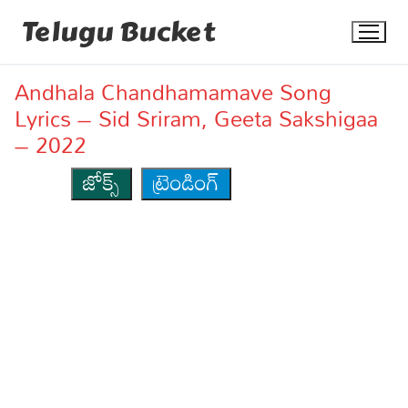
Skip
Telugu Bucket
to
content
Andhala Chandhamamave Song
Lyrics – Sid Sriram, Geeta Sakshigaa
– 2022
జోక్స్
ట్రెండింగ్
Quotes
Stories
Jokes
Health
More
Dialogues
Contact