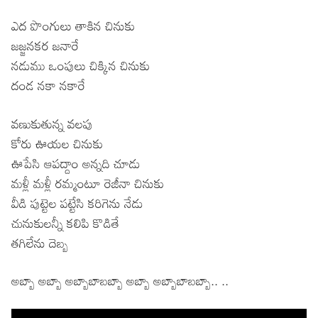
ఎద పొంగులు తాకిన చినుకు
జజ్జనకర జనారే
నడుము ఒంపులు చిక్కిన చినుకు
దండ నకా నకారే
వణుకుతున్న వలపు
కోరు ఊయల చినుకు
ఊపేసి ఆపద్దాం అన్నది చూడు
మళ్లీ మళ్లీ రమ్మంటూ రెజీనా చినుకు
వీడి పుట్టెల పట్టేసి కరిగెను నేడు
చునుకులన్నీ కలిపి కొడితే
తగిలేను దెబ్బ
అబ్బా అబ్బా అబ్బాబాబబ్బా అబ్బా అబ్బాబాబబ్బా.. ..