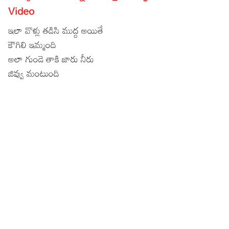
Video
Lyrics in Hindi – Movie Songs
Lyrics in Tamil – Devotional Songs
Kannada
ఇలా వొళ్లు తడిసి ముద్ద అయితే
Lyrics in Tamil – Movie Songs
Lyrics in Kannada – Movie Songs
కౌగిలి ఇమ్మంది
అలా గుండె తాకి జారు నీరు
జివ్వు మంటుంది