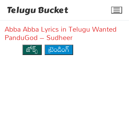
Skip
Telugu Bucket
to
content
Abba Abba Lyrics in Telugu Wanted
PanduGod – Sudheer
జోక్స్
ట్రెండింగ్
Quotes
Stories
Jokes
Health
More
Dialogues
Contact