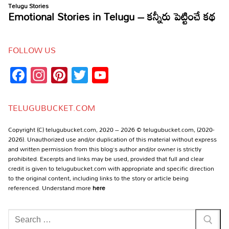
FOLLOW US
Facebook
Instagram
Pinterest
Twitter
YouTube
Channel
TELUGUBUCKET.COM
Copyright (C) telugubucket.com, 2020 – 2026 © telugubucket.com, (2020-
2026). Unauthorized use and/or duplication of this material without express
and written permission from this blog’s author and/or owner is strictly
prohibited. Excerpts and links may be used, provided that full and clear
credit is given to telugubucket.com with appropriate and specific direction
to the original content, including links to the story or article being
referenced. Understand more
here
Search
for: