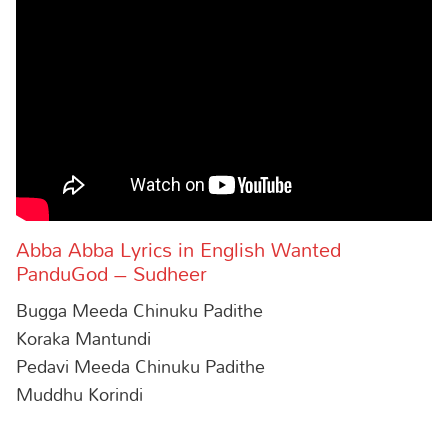
Abba Abba Lyrics in English Wanted
PanduGod – Sudheer
Bugga Meeda Chinuku Padithe
Koraka Mantundi
Pedavi Meeda Chinuku Padithe
Muddhu Korindi