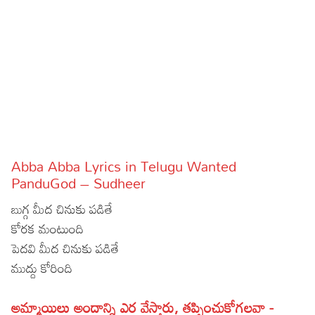
Sports
Gallery*
Poetry
Lyrics
Reviews
Movie Reviews
Food
Abba Abba Lyrics in Telugu Wanted
Articles
PanduGod – Sudheer
బుగ్గ మీద చినుకు పడితే
Facts
కోరక మంటుంది
Devotional
పెదవి మీద చినుకు పడితే
ముద్దు కోరింది
Christianity
Hindi
Hinduism
Lyrics in Hindi – Devotional Songs
Tamil
అమ్మాయిలు అందాన్ని ఎర వేస్తారు, తప్పించుకోగలవా -