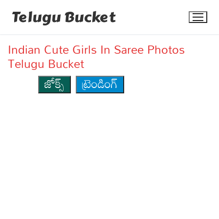
Skip
Telugu Bucket
to
content
Indian Cute Girls In Saree Photos
Telugu Bucket
జోక్స్
ట్రెండింగ్
Quotes
Stories
Jokes
Health
More
Dialogues
Contact