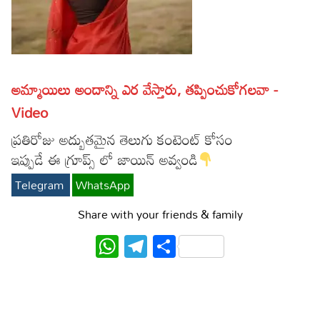
Lyrics in Hindi – Movie Songs
Lyrics in Tamil – Devotional Songs
Kannada
Lyrics in Tamil – Movie Songs
Lyrics in Kannada – Movie Songs
అమ్మాయిలు అందాన్ని ఎర వేస్తారు, తప్పించుకోగలవా -
Video
ప్రతిరోజు అద్బుతమైన తెలుగు కంటెంట్ కోసం
ఇప్పుడే ఈ గ్రూప్స్ లో జాయిన్ అవ్వండి
Telegram
WhatsApp
Share with your friends & family
WhatsApp
Telegram
Share