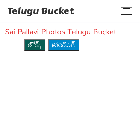
Skip
Telugu Bucket
to
content
Sai Pallavi Photos Telugu Bucket
జోక్స్
ట్రెండింగ్
Quotes
Stories
Jokes
Health
More
Dialogues
Contact