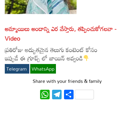
Lyrics in Hindi – Movie Songs
Lyrics in Tamil – Devotional Songs
Kannada
Lyrics in Tamil – Movie Songs
Lyrics in Kannada – Movie Songs
అమ్మాయిలు అందాన్ని ఎర వేస్తారు, తప్పించుకోగలవా -
Video
ప్రతిరోజు అద్బుతమైన తెలుగు కంటెంట్ కోసం
ఇప్పుడే ఈ గ్రూప్స్ లో జాయిన్ అవ్వండి
Telegram
WhatsApp
Share with your friends & family
WhatsApp
Telegram
Share