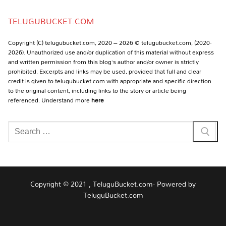
Channel
TELUGUBUCKET.COM
Copyright (C) telugubucket.com, 2020 – 2026 © telugubucket.com, (2020-
2026). Unauthorized use and/or duplication of this material without express
and written permission from this blog’s author and/or owner is strictly
prohibited. Excerpts and links may be used, provided that full and clear
credit is given to telugubucket.com with appropriate and specific direction
to the original content, including links to the story or article being
referenced. Understand more
here
Search
for:
Copyright © 2021 , TeluguBucket.com- Powered by
TeluguBucket.com