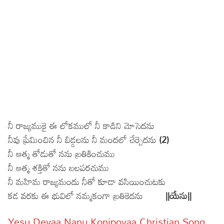
నీ రాజ్యముకై ఈ లోకములో నీ కాడిని మోసెదను
నీవు ప్రేమించిన నీ బిడ్డలను నీ మందలో చేర్చెదను
(2)
నీ ఆత్మ తోడుతో నను బ్రతికించుము
నీ ఆత్మ శక్తితో నను బలపరచుము
నీ మహిమ రాజ్యమందు నీతో కూడా వసియించుటకు
కడ వరకు ఈ భువిలో నమ్మకంగా బ్రతికెదను
||యేసు||
Yesu Devaa Nanu Konipovaa Christian Song