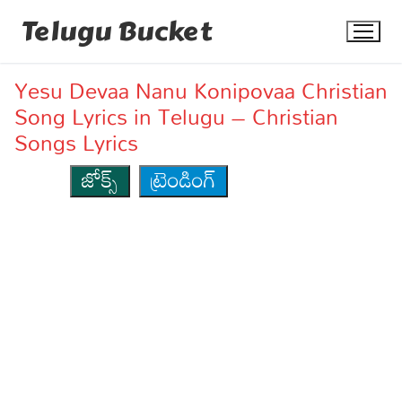
Skip
Telugu Bucket
to
content
Yesu Devaa Nanu Konipovaa Christian
Song Lyrics in Telugu – Christian
Songs Lyrics
జోక్స్
ట్రెండింగ్
Quotes
Stories
Jokes
Health
More
Dialogues
Contact