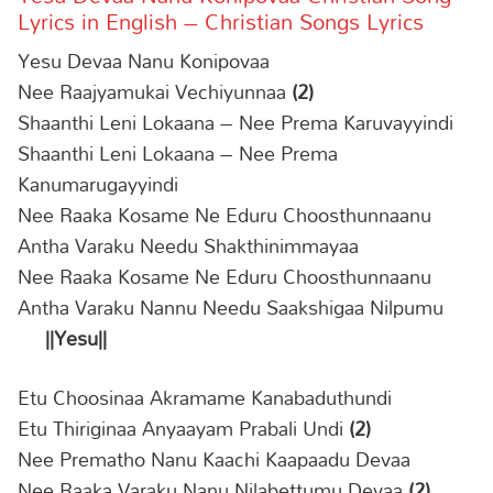
Lyrics in English – Christian Songs Lyrics
Yesu Devaa Nanu Konipovaa
Nee Raajyamukai Vechiyunnaa
(2)
Shaanthi Leni Lokaana – Nee Prema Karuvayyindi
Shaanthi Leni Lokaana – Nee Prema
Kanumarugayyindi
Nee Raaka Kosame Ne Eduru Choosthunnaanu
Antha Varaku Needu Shakthinimmayaa
Nee Raaka Kosame Ne Eduru Choosthunnaanu
Antha Varaku Nannu Needu Saakshigaa Nilpumu
||Yesu||
Etu Choosinaa Akramame Kanabaduthundi
Etu Thiriginaa Anyaayam Prabali Undi
(2)
Nee Prematho Nanu Kaachi Kaapaadu Devaa
Nee Raaka Varaku Nanu Nilabettumu Devaa
(2)