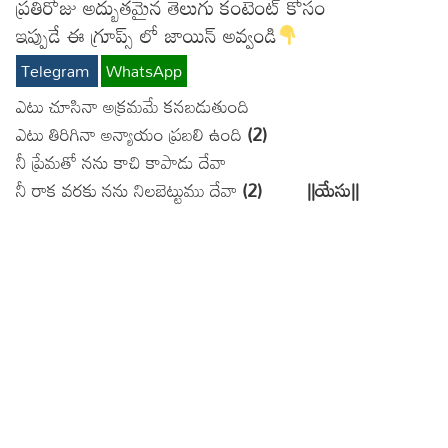
ప్రతిరోజు అద్బుతమైన తెలుగు కంటెంట్ కోసం
ఇప్పుడే ఈ గ్రూప్స్ లో జాయిన్ అవ్వండి
Telegram
WhatsApp
ఎటు చూసినా అక్రమమే కనబడుతుంది
ఎటు తిరిగినా అన్యాయం ప్రబలి ఉంది
(2)
నీ ప్రేమతో నను కాచి కాపాడు దేవా
నీ రాక వరకు నను నిలబెట్టుము దేవా
(2) ||యేసు||