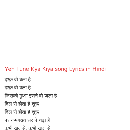
Sports
Gallery*
Poetry
Lyrics
Reviews
Movie Reviews
Food
Yeh Tune Kya Kiya song Lyrics in Hindi
Articles
इश्क़ वो बला है
Facts
इश्क़ वो बला है
जिसको छुआ इसने वो जला है
Devotional
दिल से होता है शुरू
दिल से होता है शुरू
Christianity
Hindi
पर कमबख्त सर पे चढ़ा है
Hinduism
Lyrics in Hindi – Devotional Songs
Tamil
कभी खुद से, कभी खुदा से