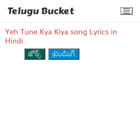
Skip
Telugu Bucket
to
content
Yeh Tune Kya Kiya song Lyrics in
Hindi
జోక్స్
ట్రెండింగ్
Quotes
Stories
Jokes
Health
More
Dialogues
Contact