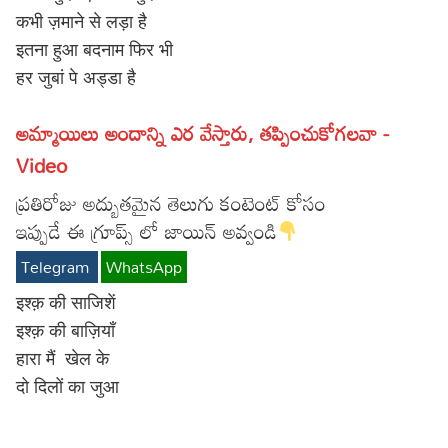
कभी ज़माने से लड़ा है
Lyrics in Hindi – Movie Songs
Lyrics in Tamil – Devotional Songs
Kannada
इतना हुआ बदनाम फिर भी
Lyrics in Tamil – Movie Songs
Lyrics in Kannada – Movie Songs
हर जुबां पे अड्डा है
అమ్మాయిలు అందాన్ని ఎర వేస్తారు, తప్పించుకోగలవా -
Video
ప్రతిరోజు అద్బుతమైన తెలుగు కంటెంట్ కోసం
ఇప్పుడే ఈ గ్రూప్స్ లో జాయిన్ అవ్వండి
Telegram
WhatsApp
इश्क़ की साजिशें
इश्क़ की बाज़ियाँ
हारा मैं खेल के
दो दिलों का जुआ