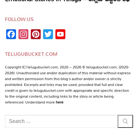
FOLLOW US
Facebook
Instagram
Pinterest
Twitter
YouTube
Channel
TELUGUBUCKET.COM
Copyright (C) telugubucket.com, 2020 – 2026 © telugubucket.com, (2020-
2026). Unauthorized use and/or duplication of this material without express
and written permission from this blog’s author and/or owner is strictly
prohibited. Excerpts and links may be used, provided that full and clear
credit is given to telugubucket.com with appropriate and specific direction
to the original content, including links to the story or article being
referenced. Understand more
here
Search
for: