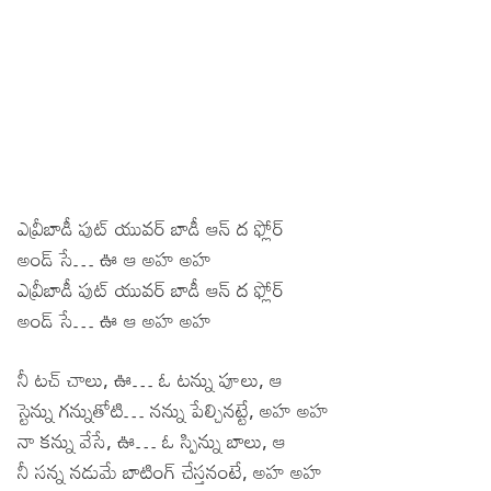
ఎవ్రీబాడీ పుట్ యువర్ బాడీ ఆన్ ద ఫ్లోర్
అండ్ సే… ఊ ఆ అహ అహ
ఎవ్రీబాడీ పుట్ యువర్ బాడీ ఆన్ ద ఫ్లోర్
అండ్ సే… ఊ ఆ అహ అహ
నీ టచ్ చాలు, ఊ… ఓ టన్ను పూలు, ఆ
స్టెన్ను గన్నుతోటి… నన్ను పేల్చినట్టే, అహ అహ
నా కన్ను వేసే, ఊ… ఓ స్పిన్ను బాలు, ఆ
నీ సన్న నడుమే బాటింగ్ చేస్తనంటే, అహ అహ