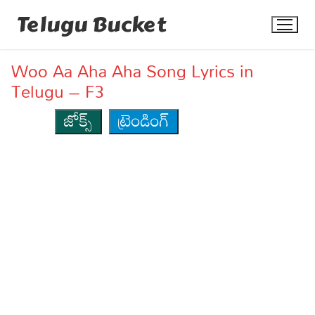
Skip
Telugu Bucket
to
content
Woo Aa Aha Aha Song Lyrics in
Telugu – F3
జోక్స్
ట్రెండింగ్
Quotes
Stories
Jokes
Health
More
Dialogues
Contact