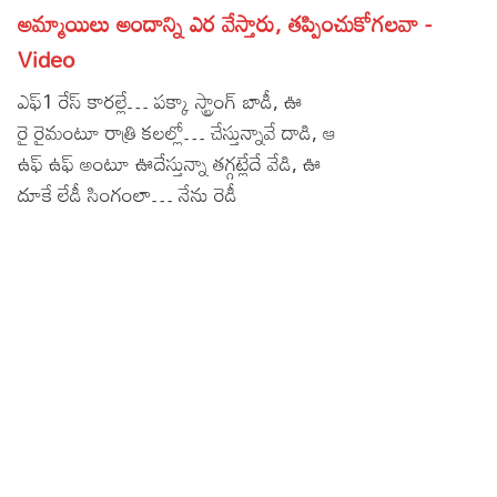
అమ్మాయిలు అందాన్ని ఎర వేస్తారు, తప్పించుకోగలవా -
Lyrics in Hindi – Movie Songs
Lyrics in Tamil – Devotional Songs
Kannada
Video
Lyrics in Tamil – Movie Songs
Lyrics in Kannada – Movie Songs
ఎఫ్1 రేస్ కారల్లే… పక్కా స్ట్రాంగ్ బాడీ, ఊ
రై రైమంటూ రాత్రి కలల్లో… చేస్తున్నావే దాడి, ఆ
ఉఫ్ ఉఫ్ అంటూ ఊదేస్తున్నా తగ్గట్లేదే వేడి, ఊ
దూకే లేడీ సింగంలా… నేను రెడీ