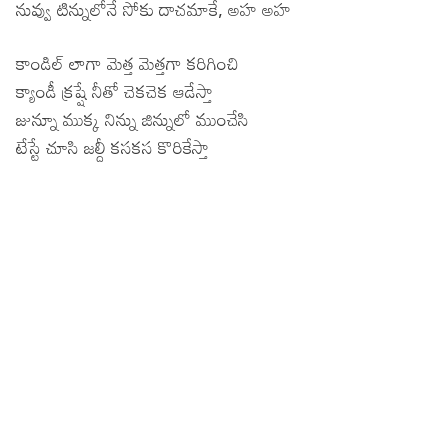
నువ్వు టిన్నులోనే సోకు దాచమాకే, అహ అహ
కాండిల్ లాగా మెత్త మెత్తగా కరిగించి
క్యాండీ క్రష్షే నీతో చెకచెక ఆడేస్తా
జున్నూ ముక్క నిన్ను జిన్నులో ముంచేసి
టేస్టే చూసి జల్దీ కసకస కొరికేస్తా