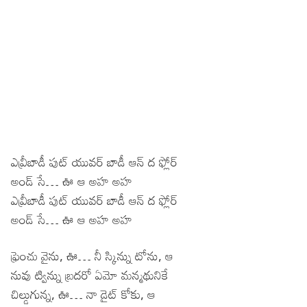
ఎవ్రీబాడీ పుట్ యువర్ బాడీ ఆన్ ద ఫ్లోర్
అండ్ సే… ఊ ఆ అహ అహ
ఎవ్రీబాడీ పుట్ యువర్ బాడీ ఆన్ ద ఫ్లోర్
అండ్ సే… ఊ ఆ అహ అహ
ఫ్రెంచు వైను, ఊ… నీ స్కిన్ను టోను, ఆ
నువు ట్విన్ను బ్రదరో ఏమో మన్మథునికే
చిల్డుగున్న, ఊ… నా డైట్ కోకు, ఆ