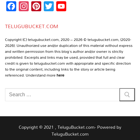
Facebook
Instagram
Pinterest
Twitter
YouTube
Channel
TELUGUBUCKET.COM
Copyright (C) telugubucket.com, 2020 – 2026 © telugubucket.com, (2020-
2026). Unauthorized use and/or duplication of this material without express
and written permission from this blog’s author and/or owner is strictly
prohibited. Excerpts and links may be used, provided that full and clear
credit is given to telugubucket.com with appropriate and specific direction
to the original content, including links to the story or article being
referenced. Understand more
here
Search
for:
Copyright © 2021 , TeluguBucket.com- Powered by
TeluguBucket.com