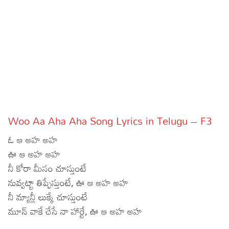
Sports
Gallery*
Poetry
Lyrics
Reviews
Movie Reviews
Food
Woo Aa Aha Aha Song Lyrics in Telugu – F3
Articles
ఓ ఆ అహ అహ
Facts
ఊ ఆ అహ అహ
నీ కోరా మీసం చూస్తుంటే
Devotional
నువ్వట్టా తిప్పేస్తుంటే, ఊ ఆ అహ అహ
నీ మ్యాన్లీ లుక్కే చూస్తుంటే
Christianity
Hindi
మూన్ వాకే చేసే నా హార్టే, ఊ ఆ అహ అహ
Hinduism
Lyrics in Hindi – Devotional Songs
Tamil