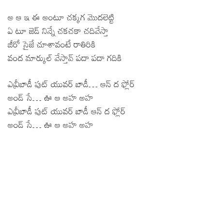
అ ఆ ఇ ఈ అంటూ చక్కగ మొదలెట్టి
ఏ టూ జెడ్ నిన్నే చకచకా చదివేస్తా
జీరో సైజే చూశావంటే రాతిరికి
వంద మార్కుల్ వేస్తావ్ పదా పదా గదికి
ఎవ్రీబాడీ పుట్ యువర్ బాడీ… ఆన్ ద ఫ్లోర్
అండ్ సే… ఊ ఆ అహ అహ
ఎవ్రీబాడీ పుట్ యువర్ బాడీ ఆన్ ద ఫ్లోర్
అండ్ సే… ఊ ఆ అహ అహ