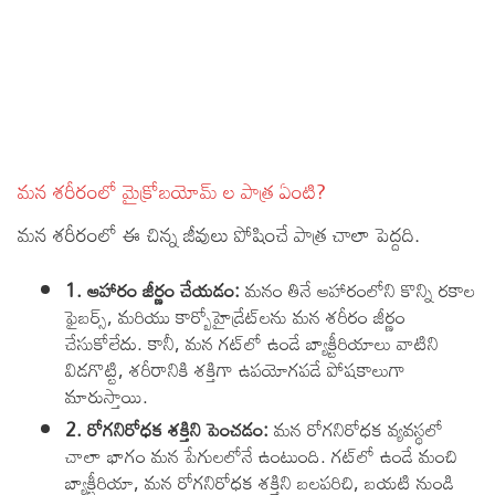
మన శరీరంలో మైక్రోబయోమ్ ల పాత్ర ఏంటి?
మన శరీరంలో ఈ చిన్న జీవులు పోషించే పాత్ర చాలా పెద్దది.
1. ఆహారం జీర్ణం చేయడం:
మనం తినే ఆహారంలోని కొన్ని రకాల
ఫైబర్స్, మరియు కార్బోహైడ్రేట్‌లను మన శరీరం జీర్ణం
చేసుకోలేదు. కానీ, మన గట్‌లో ఉండే బ్యాక్టీరియాలు వాటిని
విడగొట్టి, శరీరానికి శక్తిగా ఉపయోగపడే పోషకాలుగా
మారుస్తాయి.
2. రోగనిరోధక శక్తిని పెంచడం:
మన రోగనిరోధక వ్యవస్థలో
చాలా భాగం మన పేగులలోనే ఉంటుంది. గట్‌లో ఉండే మంచి
బ్యాక్టీరియా, మన రోగనిరోధక శక్తిని బలపరిచి, బయటి నుండి