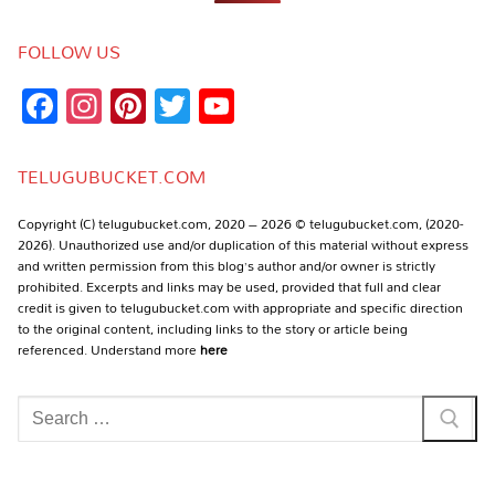
FOLLOW US
Facebook
Instagram
Pinterest
Twitter
YouTube
Channel
TELUGUBUCKET.COM
Copyright (C) telugubucket.com, 2020 – 2026 © telugubucket.com, (2020-
2026). Unauthorized use and/or duplication of this material without express
and written permission from this blog’s author and/or owner is strictly
prohibited. Excerpts and links may be used, provided that full and clear
credit is given to telugubucket.com with appropriate and specific direction
to the original content, including links to the story or article being
referenced. Understand more
here
Search
for: