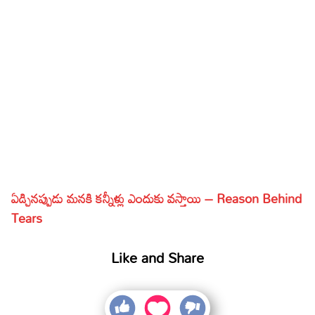
ఏడ్చినప్పుడు మనకి కన్నీళ్లు ఎందుకు వస్తాయి – Reason Behind
Tears
Like and Share