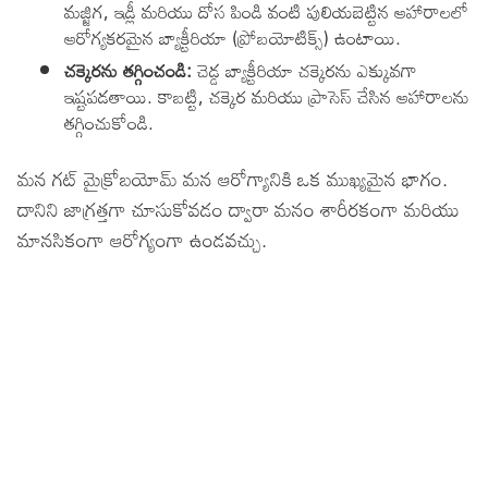
మజ్జిగ, ఇడ్లీ మరియు దోస పిండి వంటి పులియబెట్టిన ఆహారాలలో
ఆరోగ్యకరమైన బ్యాక్టీరియా (ప్రోబయోటిక్స్) ఉంటాయి.
చక్కెరను తగ్గించండి:
చెడ్డ బ్యాక్టీరియా చక్కెరను ఎక్కువగా
ఇష్టపడతాయి. కాబట్టి, చక్కెర మరియు ప్రాసెస్ చేసిన ఆహారాలను
తగ్గించుకోండి.
మన గట్ మైక్రోబయోమ్ మన ఆరోగ్యానికి ఒక ముఖ్యమైన భాగం.
దానిని జాగ్రత్తగా చూసుకోవడం ద్వారా మనం శారీరకంగా మరియు
మానసికంగా ఆరోగ్యంగా ఉండవచ్చు.