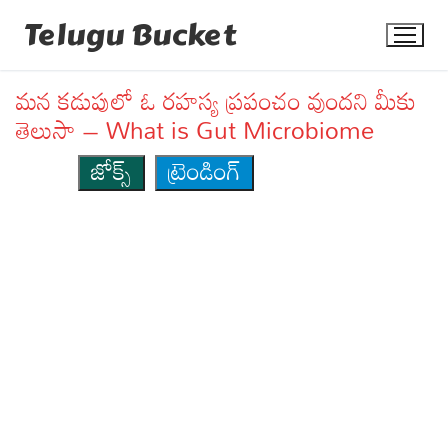
Skip
Telugu Bucket
to
content
మన కడుపులో ఓ రహస్య ప్రపంచం వుందని మీకు
తెలుసా – What is Gut Microbiome
జోక్స్
ట్రెండింగ్
Quotes
Stories
Jokes
Health
More
Dialogues
Contact