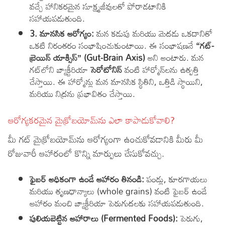
వచ్చే హానికరమైన సూక్ష్మజీవులతో పోరాడటానికి
సహాయపడుతుంది.
3. మానసిక ఆరోగ్యం:
మన కడుపు మరియు మెదడు ఒకదానితో
ఒకటి నిరంతరం సంభాషించుకుంటాయి. ఈ సంభాషణనే
“గట్-
బ్రెయిన్ యాక్సిస్” (Gut-Brain Axis)
అని అంటారు. మన
గట్‌లోని బ్యాక్టీరియా
సెరోటోనిన్
వంటి హార్మోన్‌లను ఉత్పత్తి
చేస్తాయి. ఈ హార్మోన్లు మన మానసిక స్థితిని, ఒత్తిడి స్థాయిని,
మరియు నిద్రను ప్రభావితం చేస్తాయి.
ఆరోగ్యకరమైన మైక్రోబయోమ్‌ను ఎలా కాపాడుకోవాలి?
మీ గట్ మైక్రోబయోమ్‌ను ఆరోగ్యంగా ఉంచుకోవడానికి మీరు మీ
రోజువారీ ఆహారంలో కొన్ని మార్పులు చేసుకోవచ్చు.
ఫైబర్ అధికంగా ఉండే ఆహారం తినండి:
పండ్లు, కూరగాయలు
మరియు తృణధాన్యాలు (whole grains) వంటి ఫైబర్ ఉండే
ఆహారం మంచి బ్యాక్టీరియా పెరుగుదలకు సహాయపడుతుంది.
పులియబెట్టిన ఆహారాలు (Fermented Foods):
పెరుగు,