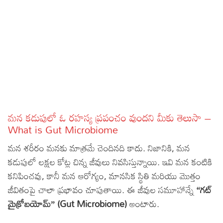
Sports
Gallery*
Poetry
Lyrics
Reviews
Movie Reviews
Food
మన కడుపులో ఓ రహస్య ప్రపంచం వుందని మీకు తెలుసా –
Articles
What is Gut Microbiome
మన శరీరం మనకు మాత్రమే చెందినది కాదు. నిజానికి, మన
Facts
కడుపులో లక్షల కోట్ల చిన్న జీవులు నివసిస్తున్నాయి. ఇవి మన కంటికి
Devotional
కనిపించవు, కానీ మన ఆరోగ్యం, మానసిక స్థితి మరియు మొత్తం
జీవితంపై చాలా ప్రభావం చూపుతాయి. ఈ జీవుల సమూహాన్నే
“గట్
Christianity
Hindi
మైక్రోబయోమ్” (Gut Microbiome)
అంటారు.
Hinduism
Lyrics in Hindi – Devotional Songs
Tamil