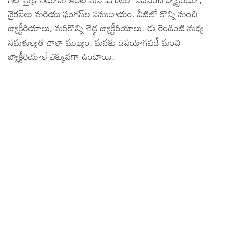
వైరస్‌లు మరియు ఫంగస్‌ల సముదాయం. వీటిలో కొన్ని మంచి
బ్యాక్టీరియాలు, మరికొన్ని చెడ్డ బ్యాక్టీరియాలు. ఈ రెండింటి మధ్య
సమతుల్యత చాలా ముఖ్యం. మనకు ఉపయోగపడే మంచి
బ్యాక్టీరియాలే ఎక్కువగా ఉంటాయి.