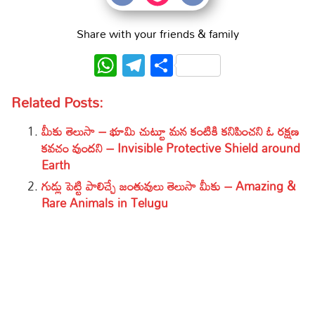
Share with your friends & family
WhatsApp
Telegram
Share
Related Posts:
మీకు తెలుసా – భూమి చుట్టూ మన కంటికి కనిపించని ఓ రక్షణ
కవచం వుందని – Invisible Protective Shield around
Earth
గుడ్లు పెట్టి పాలిచ్చే జంతువులు తెలుసా మీకు – Amazing &
Rare Animals in Telugu