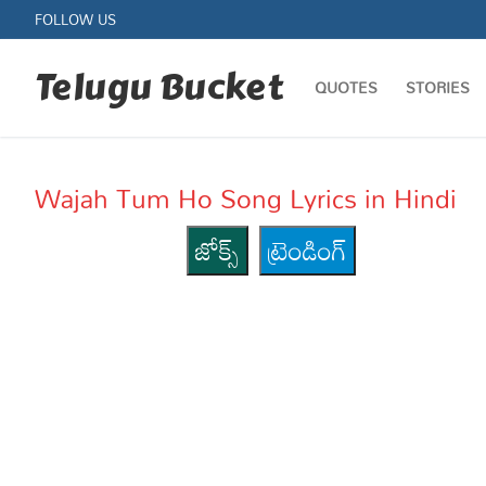
Skip
FOLLOW US
to
content
Telugu Bucket
QUOTES
STORIES
Wajah Tum Ho Song Lyrics in Hindi
జోక్స్
ట్రెండింగ్
Quotes
Stories
Jokes
Health