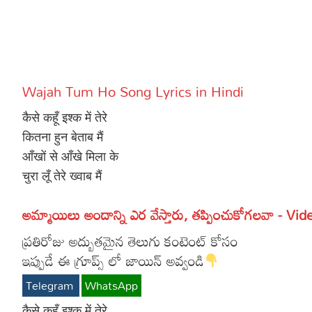
More
Dialogues
Contact
Sports
Gallery*
Wajah Tum Ho Song Lyrics in Hindi
Poetry
कैसे कहूँ इश्क में तेरे
Lyrics
कितना हुन बेताब मैं
आँखों से आँखे मिला के
Reviews
चुरा लूँ तेरे ख्वाब मैं
Movie Review
Food
అమ్మాయిలు అందాన్ని ఎర వేస్తారు, తప్పించుకోగలవా - Vid
Articles
ప్రతిరోజు అద్బుతమైన తెలుగు కంటెంట్ కోసం
Facts
ఇప్పుడే ఈ గ్రూప్స్ లో జాయిన్ అవ్వండి
Devotional
Telegram
WhatsApp
Christianity
कैसे कहूँ इश्क में तेरे
Hindi