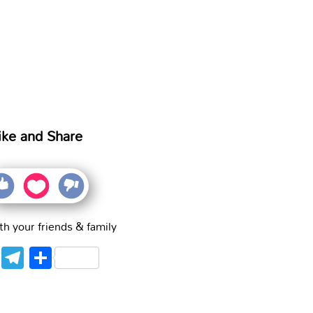
ike and Share
th your friends & family
WhatsApp
Telegram
Share