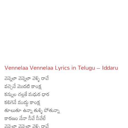
Sports
Gallery*
Poetry
Lyrics
Reviews
Movie Reviews
Food
Vennelaa Vennelaa Lyrics in Telugu – Iddaru
Articles
వెన్నెలా వెన్నెలా వెళ్ళి రావే
Facts
వచ్చెనే మొదటి కాంక్ష
కన్నుల చల్లకే మధుర ధార
Devotional
కలిగెనే ముద్దు కాంక్ష
తూలుతూ ఉన్నా తుళ్ళి పోతున్నా
Christianity
Hindi
కారణం నేనా నీవే నీవేలే
Hinduism
Lyrics in Hindi – Devotional Songs
Tamil
వెన్నెలా వెన్నెలా వెళ్ళి రావే