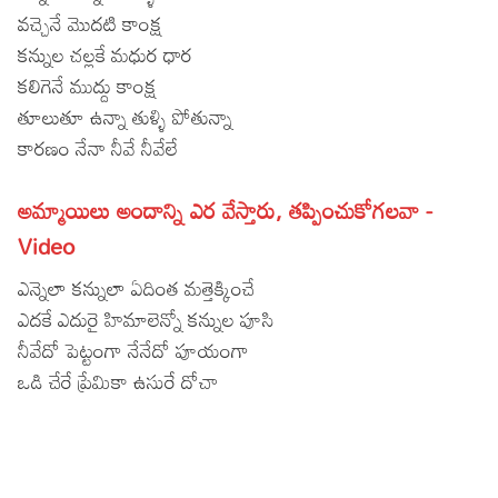
వచ్చెనే మొదటి కాంక్ష
Lyrics in Hindi – Movie Songs
Lyrics in Tamil – Devotional Songs
Kannada
కన్నుల చల్లకే మధుర ధార
Lyrics in Tamil – Movie Songs
Lyrics in Kannada – Movie Songs
కలిగెనే ముద్దు కాంక్ష
తూలుతూ ఉన్నా తుళ్ళి పోతున్నా
కారణం నేనా నీవే నీవేలే
అమ్మాయిలు అందాన్ని ఎర వేస్తారు, తప్పించుకోగలవా -
Video
ఎన్నెలా కన్నులా ఏదింత మత్తెక్కించే
ఎదకే ఎదురై హిమాలెన్నో కన్నుల పూసి
నీవేదో పెట్టంగా నేనేదో పూయంగా
ఒడి చేరే ప్రేమికా ఉసురే దోచా