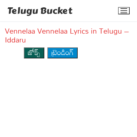
Skip
Telugu Bucket
to
content
Vennelaa Vennelaa Lyrics in Telugu –
Iddaru
జోక్స్
ట్రెండింగ్
Quotes
Stories
Jokes
Health
More
Dialogues
Contact