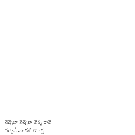
వెన్నెలా వెన్నెలా వెళ్ళి రావే
వచ్చెనే మొదటి కాంక్ష