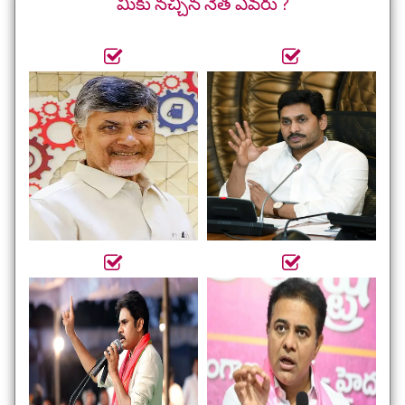
మీకు నచ్చిన నేత ఎవరు ?